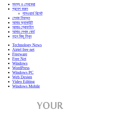
সদস্য ও লেখকেরা
প্রবেশ করুন
পাসওয়ার্ড রিসেট
লেখক নিবন্ধন
আমার অ্যাকাউন্ট
আমার প্রোফাইল
আমার লেখক বোর্ড
নতুন কিছু লিখুন
Technology News
Airtel free net
Freeware
Free Net
Windows
WordPress
Windows PC
Web Design
Video Editing
Windows Mobile