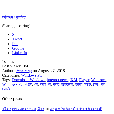
সর্বপ্রথম প্রকাশিত
Sharing is caring!
Share
Tweet
Pin
Google+
LinkedIn
1
shares
Post Views:
184
Author:
নিউজ ডেস্ক
on August 27, 2018
Categories:
Windows PC
Tags:
Download Windows
,
internet news
,
KM
,
Player
,
Windows
,
Windows PC
,
এডস
,
এর
,
করন
,
খব
,
থকছ
,
বরকতকর
,
ভরসন
,
মডড
,
রমভ
,
সথ
,
সহজই
Other posts
বাইক ব্যবসায় নজর বাড়াচ্ছে উবার
«
»
মানুষকে ‘অতিমানব’ বানাবে পরিধেয় রোবট