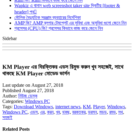
Ram কি? Ram কিভাবে কাজ করে জেনে নিন
Wapkiz এ বানান web screenshot taker site দ্বিতীয় [footer &
header] পব
মৌলিক বৈদ্যুতিক সরঞ্জাম ব্যবহারের নির্দেশিকা
AMP কি? AMP ব্লগার টেমপ্লেট এর সুবিধা এবং অসুবিধা গুলো জেনে নিন
প্রসেসর (CPU) কি? প্রসেসর কিভাবে কাজ করে জেনে নিন
Sidebar
KM Player এর বিরক্তিকর এডস রিমুভ করুন খুব সহজেই, সাথে
থাকছে KM Player মোডেড ভার্সন
Last update on August 27, 2018
Published August 27, 2018
Author:
নিউজ ডেস্ক
Categories:
Windows PC
Tags:
Download Windows
,
internet news
,
KM
,
Player
,
Windows
,
Windows PC
,
এডস
,
এর
,
করন
,
খব
,
থকছ
,
বরকতকর
,
ভরসন
,
মডড
,
রমভ
,
সথ
,
সহজই
Related Posts