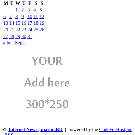
M
T
W
T
F
S
S
1
2
3
4
5
6
7
8
9
10
11
12
13
14
15
16
17
18
19
20
21
22
23
24
25
26
27
28
29
30
31
« Jul
Sep »
©
Internet News | in.com.BD
| powered by the
CodeForHost,Inc
|
RSS