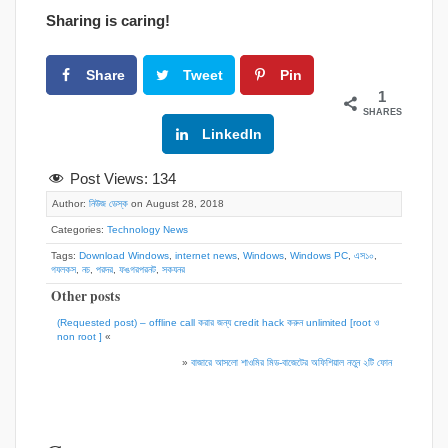
Sharing is caring!
Share
Tweet
Pin
1
SHARES
Google+
LinkedIn
Post Views:
134
Author:
নিউজ ডেস্ক
on August 28, 2018
Categories:
Technology News
Tags:
Download Windows
,
internet news
,
Windows
,
Windows PC
,
এস১০
,
গযলকস
,
নচ
,
পরদর
,
ফঙগরপরনট
,
সকযনর
Other posts
(Requested post) – offline call করার জন্য credit hack করুন unlimited [root ও
non root ]
«
»
বাজারে আসলো শাওমির মিড-বাজেটের অফিশিয়াল নতুন ২টি ফোন