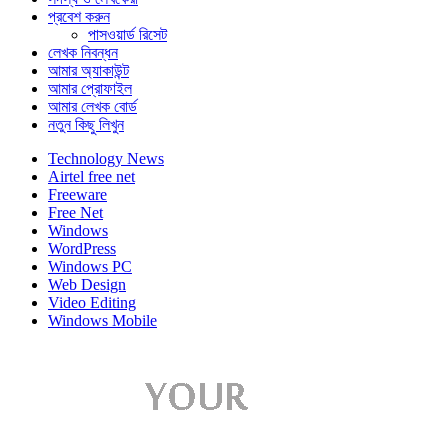
প্রবেশ করুন
পাসওয়ার্ড রিসেট
লেখক নিবন্ধন
আমার অ্যাকাউন্ট
আমার প্রোফাইল
আমার লেখক বোর্ড
নতুন কিছু লিখুন
Technology News
Airtel free net
Freeware
Free Net
Windows
WordPress
Windows PC
Web Design
Video Editing
Windows Mobile