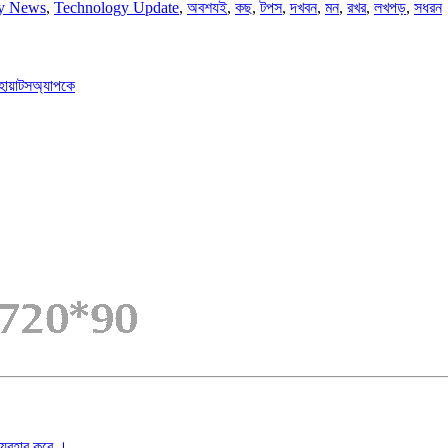
y News
,
Technology Update
,
অবশযই
,
কছ
,
টপস
,
দখবন
,
মন
,
রখর
,
লখপড়
,
সধরন
হোয়াটসঅ্যাপকে
ব্যবহার করে ।