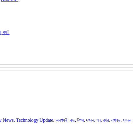
r] পব
y News
,
Technology Update
,
অবশযই
,
কছ
,
টপস
,
দখবন
,
মন
,
রখর
,
লখপড়
,
সধরন