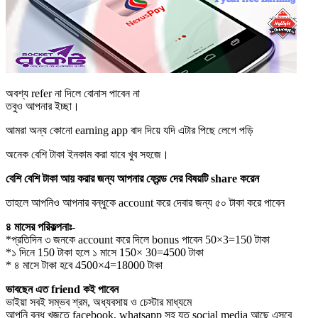
অবশ্য refer না দিলে বোনাস পাবেন না
তবুও আপনার ইচ্ছা।
আমরা অন্য কোনো earning app বাদ দিয়ে যদি এটার পিছে লেগে পড়ি
অনেক বেশি টাকা ইনকাম করা যাবে খুব সহজে।
বেশি বেশি টাকা আয় করার জন্য আপনার ফ্রেন্ড দের বিষয়টি share করেন
তাহলে আপনিও আপনার বন্ধুকে account করে দেবার জন্য ৫০ টাকা করে পাবেন
৪ মাসের পরিকল্পনাঃ-
*প্রতিদিন ৩ জনকে account করে দিলে bonus পাবেন 50×3=150 টাকা
*১ দিনে 150 টাকা হলে ১ মাসে 150× 30=4500 টাকা
* ৪ মাসে টাকা হবে 4500×4=18000 টাকা
ভাবছেন এত friend কই পাবেন
ভাইয়া সবই সম্ভব শ্রম, অধ্যবসায় ও চেস্টার মাধ্যমে
আপনি বন্ধু খুজতে facebook, whatsapp সহ যত social media আছে এসবে