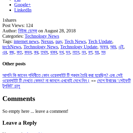
Google+
LinkedIn
1
shares
Post Views:
124
Author:
নিউজ ডেস্ক
on August 28, 2018
Categories:
Technology News
Tags:
internet news
,
Nexus
,
pay
,
Tech News
,
Tech Update
,
techNews
,
Technology News
,
Technology Update
,
অফর
,
আয়
,
এই
,
এর
,
কছ
,
কত
,
কভব
,
কর
,
তথয
,
থকব
,
দখ
,
দন
,
নতন
,
নন
,
বশ
,
যয়
,
সব
Other posts
আপনি কি জানেন পৃথিবীতে কোন ওয়েবসাইট টি প্রথম তৈরি করা হয়েছিল? এবং সেই
ওয়েবসাইট টি দেখতে কেমন? না জানলে এখনোই দেখে নিন।
«
»
দেশে উবারের ‘সেইফটি
টুলকিট’ চালু
Comments
So empty here ... leave a comment!
Leave a Reply