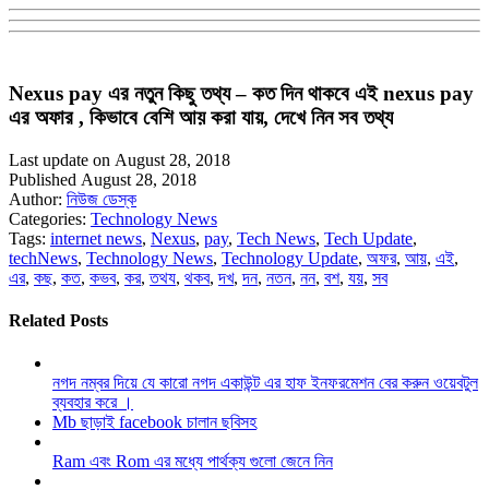
Nexus pay এর নতুন কিছু তথ্য – কত দিন থাকবে এই nexus pay
এর অফার , কিভাবে বেশি আয় করা যায়, দেখে নিন সব তথ্য
Last update on August 28, 2018
Published August 28, 2018
Author:
নিউজ ডেস্ক
Categories:
Technology News
Tags:
internet news
,
Nexus
,
pay
,
Tech News
,
Tech Update
,
techNews
,
Technology News
,
Technology Update
,
অফর
,
আয়
,
এই
,
এর
,
কছ
,
কত
,
কভব
,
কর
,
তথয
,
থকব
,
দখ
,
দন
,
নতন
,
নন
,
বশ
,
যয়
,
সব
Related Posts
নগদ নম্বর দিয়ে যে কারো নগদ একাউন্ট এর হাফ ইনফরমেশন বের করুন ওয়েবটুল
ব্যবহার করে ।
Mb ছাড়াই facebook চালান ছবিসহ
Ram এবং Rom এর মধ্যে পার্থক্য গুলো জেনে নিন