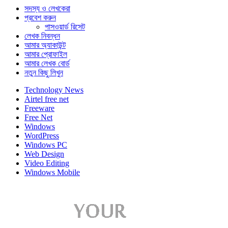
সদস্য ও লেখকেরা
প্রবেশ করুন
পাসওয়ার্ড রিসেট
লেখক নিবন্ধন
আমার অ্যাকাউন্ট
আমার প্রোফাইল
আমার লেখক বোর্ড
নতুন কিছু লিখুন
Technology News
Airtel free net
Freeware
Free Net
Windows
WordPress
Windows PC
Web Design
Video Editing
Windows Mobile