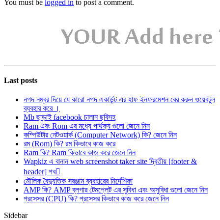
You must be
logged in
to post a comment.
Last posts
নগদ নম্বর দিয়ে যে কারো নগদ একাউন্ট এর হাফ ইনফরমেশন বের করুন ওয়েবটুল
ব্যবহার করে ।
Mb ছাড়াই facebook চালান ছবিসহ
Ram এবং Rom এর মধ্যে পার্থক্য গুলো জেনে নিন
কম্পিউটার নেটওয়ার্ক (Computer Network) কি? জেনে নিন
রম (Rom) কি? রম কিভাবে কাজ করে
Ram কি? Ram কিভাবে কাজ করে জেনে নিন
Wapkiz এ বানান web screenshot taker site দ্বিতীয় [footer &
header] পব
মৌলিক বৈদ্যুতিক সরঞ্জাম ব্যবহারের নির্দেশিকা
AMP কি? AMP ব্লগার টেমপ্লেট এর সুবিধা এবং অসুবিধা গুলো জেনে নিন
প্রসেসর (CPU) কি? প্রসেসর কিভাবে কাজ করে জেনে নিন
Sidebar