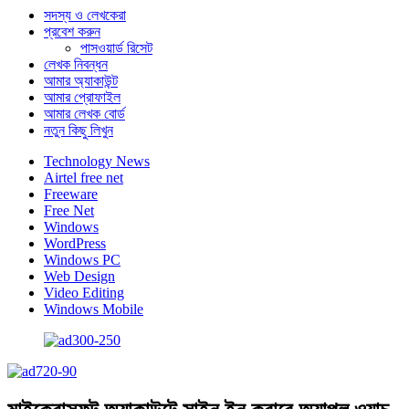
সদস্য ও লেখকেরা
প্রবেশ করুন
পাসওয়ার্ড রিসেট
লেখক নিবন্ধন
আমার অ্যাকাউন্ট
আমার প্রোফাইল
আমার লেখক বোর্ড
নতুন কিছু লিখুন
Technology News
Airtel free net
Freeware
Free Net
Windows
WordPress
Windows PC
Web Design
Video Editing
Windows Mobile