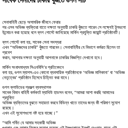
সাবেক সেনাদের চাকরি খুঁজতে গুগল সার্চ
সেনাবাহিনী ছেড়ে অসামরিক জীবনে ফেরার
পর এসব অভিজ্ঞ ব্যক্তিরা যাতে দক্ষতা অনুযায়ী চাকরি খুঁজতে পারেন সে লক্ষ্যেই টুলগুলো
উন্মোচন করা হয়েছে বলে ব্লগ পোস্টে জানিয়েছে মার্কিন প্রযুক্তি জায়ান্ট প্রতিষ্ঠানটি।
ব্লগ পোস্টে বলা হয়, সাবেক সেনা সদস্যরা
এখন “অভিজ্ঞদের চাকরি” খুঁজতে পারবেন। সেনাবাহিনীর যে বিভাগে কর্মরত ছিলেন তা
প্রবেশ
করান, আপনার দক্ষতা অনুযায়ী আপনাকে চাকরির বিজ্ঞপ্তি দেখানো হবে।
মার্কিন সংবাদমাধ্যম সিএনবিসি’র প্রতিবেদনে
বলা হয়, গুগল ম্যাপস-এও কোনো ব্যবসায়িক প্রতিষ্ঠানকে ‘অভিজ্ঞ মালিকানা’ বা ‘অভিজ্ঞ
নেতৃত্বের’ প্রতিষ্ঠান হিসেবে চিহ্নিত করা যাবে।
গুগল ক্লাউডের প্রকল্প ব্যবস্থাপক
সাবেক বিমান বাহিনী কর্মকর্তা ম্যাথিউ হাডসন বলেন, “আমরা আশা করছি আমাদের
প্রযুক্তি
অভিজ্ঞ ব্যক্তিদের বুঝতে সহায়তা করবে বিভিন্ন খাতে তাদের জন্য কী পরিমাণ সুযোগ
রয়েছে।
এখন এই সুযোগগুলো নষ্ট হয়ে যাচ্ছে।”
“আমি গর্বিত যে আমার সহকারী অভিজ্ঞ
গুগলার এবং আমার নিজের সুযোগ হয়েছে এই টুলগুলোতে ইনপুট দেওয়ার, যাতে এটা