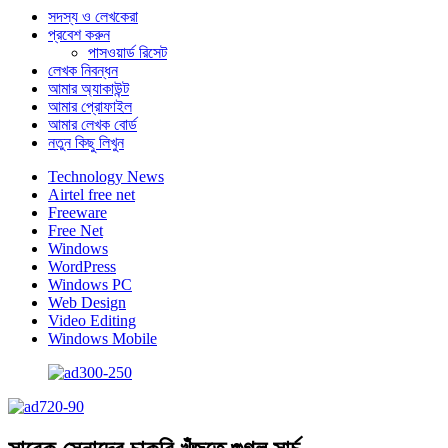
সদস্য ও লেখকেরা
প্রবেশ করুন
পাসওয়ার্ড রিসেট
লেখক নিবন্ধন
আমার অ্যাকাউন্ট
আমার প্রোফাইল
আমার লেখক বোর্ড
নতুন কিছু লিখুন
Technology News
Airtel free net
Freeware
Free Net
Windows
WordPress
Windows PC
Web Design
Video Editing
Windows Mobile