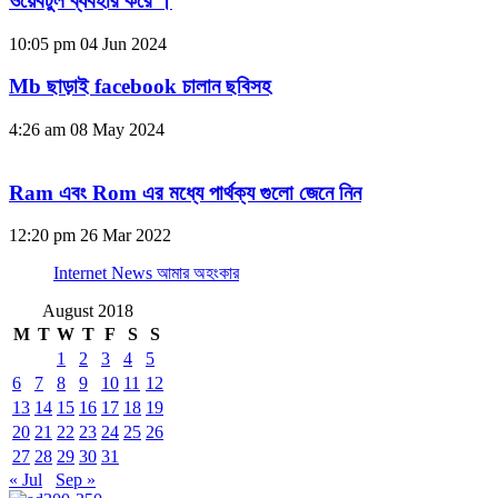
ওয়েবটুল ব্যবহার করে ।
10:05 pm
04 Jun 2024
Mb ছাড়াই facebook চালান ছবিসহ
4:26 am
08 May 2024
Ram এবং Rom এর মধ্যে পার্থক্য গুলো জেনে নিন
12:20 pm
26 Mar 2022
Internet News আমার অহংকার
August 2018
M
T
W
T
F
S
S
1
2
3
4
5
6
7
8
9
10
11
12
13
14
15
16
17
18
19
20
21
22
23
24
25
26
27
28
29
30
31
« Jul
Sep »