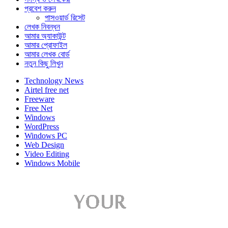
প্রবেশ করুন
পাসওয়ার্ড রিসেট
লেখক নিবন্ধন
আমার অ্যাকাউন্ট
আমার প্রোফাইল
আমার লেখক বোর্ড
নতুন কিছু লিখুন
Technology News
Airtel free net
Freeware
Free Net
Windows
WordPress
Windows PC
Web Design
Video Editing
Windows Mobile