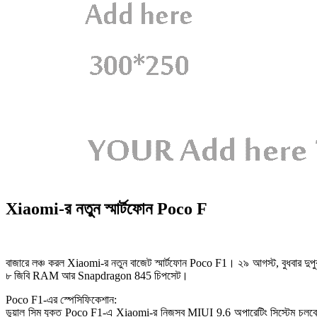
Xiaomi-র নতুন স্মার্টফোন Poco F
বাজারে লঞ্চ করল Xiaomi-র নতুন বাজেট স্মার্টফোন Poco F1। ২৯ আগস্ট, বুধবার দু
৮ জিবি RAM আর Snapdragon 845 চিপসেট।
Poco F1-এর স্পেসিফিকেশান:
ডুয়াল সিম যুক্ত Poco F1-এ Xiaomi-র নিজস্ব MIUI 9.6 অপারেটিং সিস্টেম চ