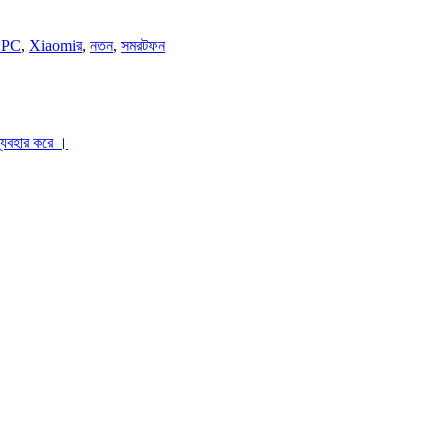
 PC
,
Xiaomiর
,
নতন
,
সমরটফন
ব্যবহার করে ।