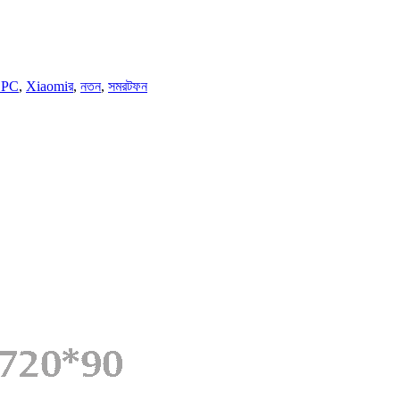
 PC
,
Xiaomiর
,
নতন
,
সমরটফন