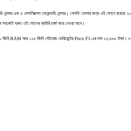
সেন্সার এবং ৫ মেগাপিক্সেল সেকেন্ডারি সেন্সার। সেলফি তোলার জন্য এই ফোনে রয়েছে 
হজেই দ্রুত এই ফোনের ব্যটারি চার্জ করে নেওয়া যাবে।
 জিবি RAM আর ১২৮ জিবি স্টোরেজ ভেরিয়েন্টের Poco F1-এর দাম ২৩,৯৯৯ টাকা। ৮ 