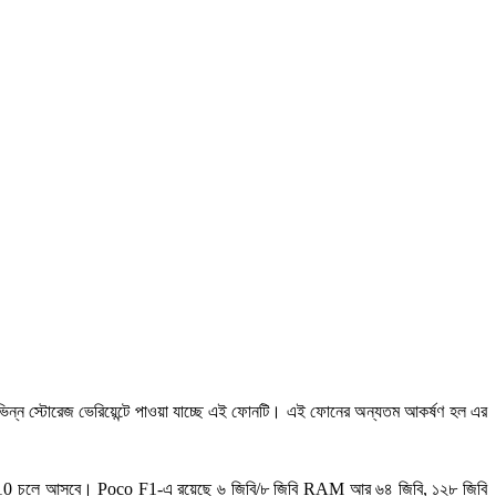
ভিন্ন স্টোরেজ ভেরিয়েন্টে পাওয়া যাচ্ছে এই ফোনটি। এই ফোনের অন্যতম আকর্ষণ হল এর
UI 10 চলে আসবে। Poco F1-এ রয়েছে ৬ জিবি/৮ জিবি RAM আর ৬৪ জিবি, ১২৮ জিবি