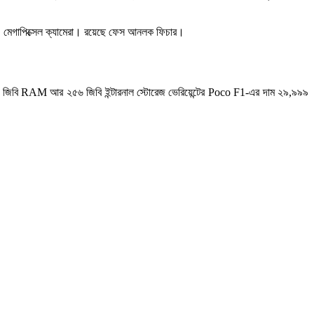
২০ মেগাপিক্সেল ক্যামেরা। রয়েছে ফেস আনলক ফিচার।
জিবি RAM আর ২৫৬ জিবি ইন্টারনাল স্টোরেজ ভেরিয়েন্টের Poco F1-এর দাম ২৯,৯৯৯