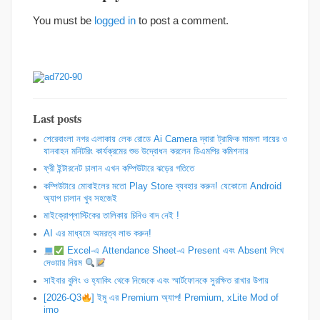
You must be
logged in
to post a comment.
Last posts
শেরেবাংলা নগর এলাকায় লেক রোডে Ai Camera দ্বারা ট্রাফিক মামলা দায়ের ও
যানবাহন মনিটরিং কার্যক্রমের শুভ উদ্বোধন করলেন ডিএমপির কমিশনার
ফ্রী ইন্টারনেট চালান এখন কম্পিউটারে ঝড়ের গতিতে
কম্পিউটারে মোবাইলের মতো Play Store ব্যবহার করুন! যেকোনো Android
অ্যাপ চালান খুব সহজেই
মাইক্রোপ্লাস্টিকের তালিকায় চিনিও বাদ নেই !
AI এর মাধ্যমে অমরত্ব লাভ করুন!
Excel-এ Attendance Sheet-এ Present এবং Absent লিখে
দেওয়ার নিয়ম
সাইবার বুলিং ও হ্যাকিং থেকে নিজেকে এবং স্মার্টফোনকে সুরক্ষিত রাখার উপায়
[2026-Q3
] ইমু এর Premium অ্যাপ! Premium, xLite Mod of
imo