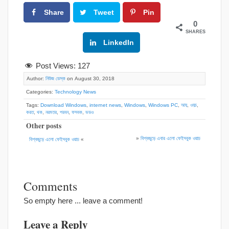
Share
Tweet
Pin
0
SHARES
Google+
LinkedIn
Post Views:
127
Author:
নিউজ ডেস্ক
on August 30, 2018
Categories:
Technology News
Tags:
Download Windows
,
internet news
,
Windows
,
Windows PC
,
আয়
,
ওয়চ
,
করত
,
থক
,
নরমতর
,
পরবন
,
ফসবক
,
ভডও
Other posts
»
বিশ্বজুড়ে এবার এলো ফেইসবুক ওয়াচ
বিশ্বজুড়ে এলো ফেইসবুক ওয়াচ
«
Comments
So empty here ... leave a comment!
Leave a Reply