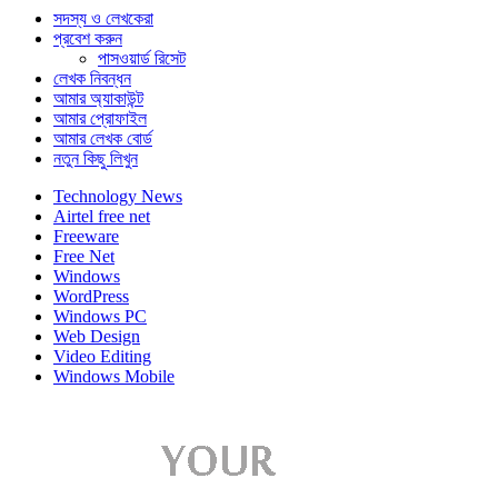
সদস্য ও লেখকেরা
প্রবেশ করুন
পাসওয়ার্ড রিসেট
লেখক নিবন্ধন
আমার অ্যাকাউন্ট
আমার প্রোফাইল
আমার লেখক বোর্ড
নতুন কিছু লিখুন
Technology News
Airtel free net
Freeware
Free Net
Windows
WordPress
Windows PC
Web Design
Video Editing
Windows Mobile