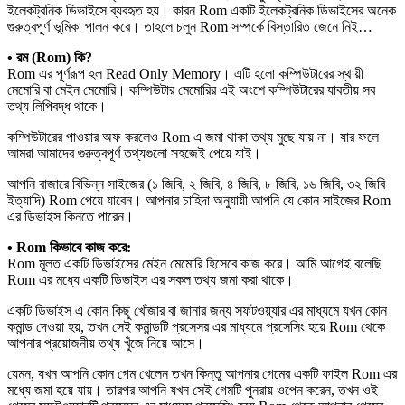
ইলেকট্রনিক ডিভাইসে ব্যবহৃত হয়। কারন Rom একটি ইলেকট্রনিক ডিভাইসের অনেক
গুরুত্বপূর্ণ ভূমিকা পালন করে। তাহলে চলুন Rom সম্পর্কে বিস্তারিত জেনে নিই…
• রম (Rom) কি?
Rom এর পূর্ণরূপ হল Read Only Memory। এটি হলো কম্পিউটারের স্থায়ী
মেমোরি বা মেইন মেমোরি। কম্পিউটার মেমোরির এই অংশে কম্পিউটারের যাবতীয় সব
তথ্য লিপিবদ্ধ থাকে।
কম্পিউটারের পাওয়ার অফ করলেও Rom এ জমা থাকা তথ্য মুছে যায় না। যার ফলে
আমরা আমাদের গুরুত্বপূর্ণ তথ্যগুলো সহজেই পেয়ে যাই।
আপনি বাজারে বিভিন্ন সাইজের (১ জিবি, ২ জিবি, ৪ জিবি, ৮ জিবি, ১৬ জিবি, ৩২ জিবি
ইত্যাদি) Rom পেয়ে যাবেন। আপনার চাহিদা অনুযায়ী আপনি যে কোন সাইজের Rom
এর ডিভাইস কিনতে পারেন।
• Rom কিভাবে কাজ করে:
Rom মূলত একটি ডিভাইসের মেইন মেমোরি হিসেবে কাজ করে। আমি আগেই বলেছি
Rom এর মধ্যে একটি ডিভাইস এর সকল তথ্য জমা করা থাকে।
একটি ডিভাইস এ কোন কিছু খোঁজার বা জানার জন্য সফটওয়্যার এর মাধ্যমে যখন কোন
কমান্ড দেওয়া হয়, তখন সেই কমান্ডটি প্রসেসর এর মাধ্যমে প্রসেসিং হয়ে Rom থেকে
আপনার প্রয়োজনীয় তথ্য খুঁজে নিয়ে আসে।
যেমন, যখন আপনি কোন গেম খেলেন তখন কিন্তু আপনার গেমের একটি ফাইল Rom এর
মধ্যে জমা হয়ে যায়। তারপর আপনি যখন সেই গেমটি পুনরায় ওপেন করেন, তখন ওই