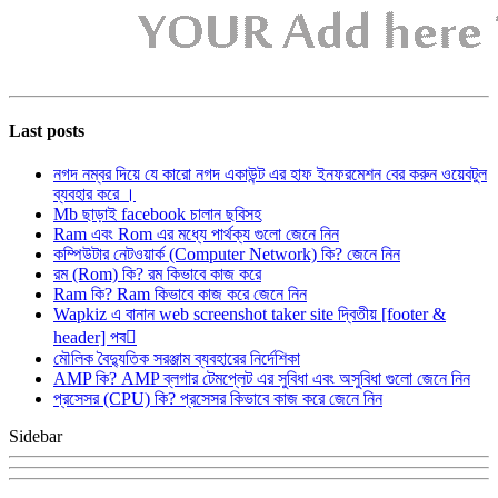
Last posts
নগদ নম্বর দিয়ে যে কারো নগদ একাউন্ট এর হাফ ইনফরমেশন বের করুন ওয়েবটুল
ব্যবহার করে ।
Mb ছাড়াই facebook চালান ছবিসহ
Ram এবং Rom এর মধ্যে পার্থক্য গুলো জেনে নিন
কম্পিউটার নেটওয়ার্ক (Computer Network) কি? জেনে নিন
রম (Rom) কি? রম কিভাবে কাজ করে
Ram কি? Ram কিভাবে কাজ করে জেনে নিন
Wapkiz এ বানান web screenshot taker site দ্বিতীয় [footer &
header] পব
মৌলিক বৈদ্যুতিক সরঞ্জাম ব্যবহারের নির্দেশিকা
AMP কি? AMP ব্লগার টেমপ্লেট এর সুবিধা এবং অসুবিধা গুলো জেনে নিন
প্রসেসর (CPU) কি? প্রসেসর কিভাবে কাজ করে জেনে নিন
Sidebar