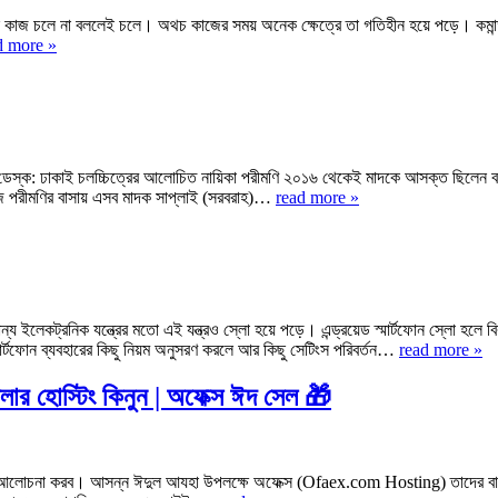
ন কাজ চলে না বললেই চলে। অথচ কাজের সময় অনেক ক্ষেত্রে তা গতিহীন হয়ে পড়ে। কমান্
d more »
স্ক: ঢাকাই চলচ্চিত্রের আলোচিত নায়িকা পরীমণি ২০১৬ থেকেই মাদকে আসক্ত ছিলেন 
জ পরীমণির বাসায় এসব মাদক সাপ্লাই (সরবরাহ)…
read more »
্য ইলেকট্রনিক যন্ত্রের মতো এই যন্ত্রও স্লো হয়ে পড়ে। এন্ড্রয়েড স্মার্টফোন স্লো হলে বি
ার্টফোন ব্যবহারের কিছু নিয়ম অনুসরণ করলে আর কিছু সেটিংস পরিবর্তন…
read more »
লার হোস্টিং কিনুন | অফেক্স ঈদ সেল 🎁
 আলোচনা করব। আসন্ন ঈদুল আযহা উপলক্ষে অফেক্স (Ofaex.com Hosting) তাদের বাজেট 