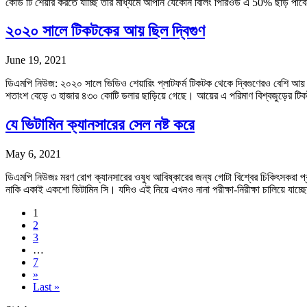
কোড টি শেয়ার করতে যাচ্ছি তার মাধ্যমে আপনি যেকোন বিলিং পিরিওড এ 50% ছাড় 
২০২০ সালে টিকটকের আয় ছিল দ্বিগুণ
June 19, 2021
ডিএমপি নিউজ: ২০২০ সালে ভিডিও শেয়ারিং প্লাটফর্ম টিকটক থেকে দ্বিগুণেরও বেশি আয় করে
শতাংশ বেড়ে ৩ হাজার ৪৩০ কোটি ডলার ছাড়িয়ে গেছে। আয়ের এ পরিমাণ বিশ্বজুড়ের টিক
যে ভিটামিন ক্যানসারের সেল নষ্ট করে
May 6, 2021
ডিএমপি নিউজঃ মরণ রোগ ক্যানসারের ওষুধ আবিষ্কারের জন্য গোটা বিশ্বের চিকিৎসকরা প্
নাকি একাই একশো ভিটামিন সি। যদিও এই নিয়ে এখনও নানা পরীক্ষা-নিরীক্ষা চালিয়ে যাচ
1
2
3
…
7
»
Last »