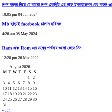
নগদ নম্বর দিয়ে যে কারো নগদ একাউন্ট এর হাফ ইনফরমেশন বের করুন ওয
10:05 pm
04 Jun 2024
Mb ছাড়াই facebook চালান ছবিসহ
4:26 am
08 May 2024
Ram এবং Rom এর মধ্যে পার্থক্য গুলো জেনে নিন
12:20 pm
26 Mar 2022
August 2026
M
T
W
T
F
S
S
1
2
3
4
5
6
7
8
9
10
11
12
13
14
15
16
17
18
19
20
21
22
23
24
25
26
27
28
29
30
31
« Jun