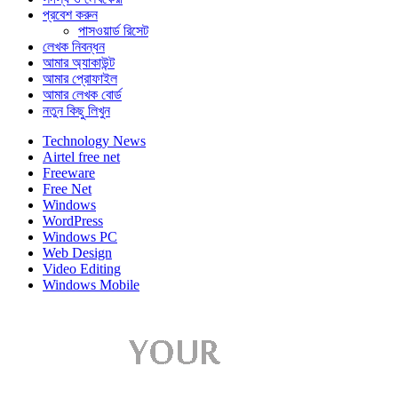
প্রবেশ করুন
পাসওয়ার্ড রিসেট
লেখক নিবন্ধন
আমার অ্যাকাউন্ট
আমার প্রোফাইল
আমার লেখক বোর্ড
নতুন কিছু লিখুন
Technology News
Airtel free net
Freeware
Free Net
Windows
WordPress
Windows PC
Web Design
Video Editing
Windows Mobile