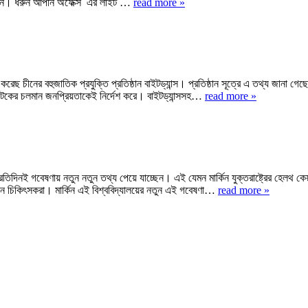
পাবেন। ধরুন আপনি অফেক্স এর লাইট …
read more »
ছ চীনের বহুজাতিক প্রযুক্তি প্রতিষ্ঠান বাইটড্যান্স। প্রতিষ্ঠান সূত্রে এ তথ্য জানা গ
টকের চলমান জনপ্রিয়তাকেই নির্দেশ করে। বাইটড্যান্সসহ…
read more »
রতিদিনই গবেষণায় নতুন নতুন তথ্য পেয়ে যাচ্ছেন। এই যেমন মার্কিন যুক্তরাষ্ট্রের হেলথ 
্ছেন চিকিৎসকরা। মার্কিন এই বিশ্ববিদ্যালয়ের নতুন এই গবেষণা…
read more »