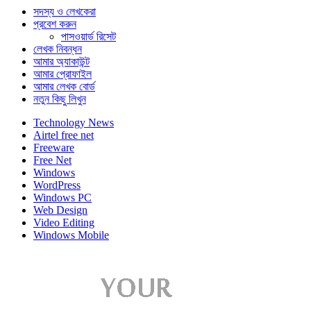
সদস্য ও লেখকেরা
প্রবেশ করুন
পাসওয়ার্ড রিসেট
লেখক নিবন্ধন
আমার অ্যাকাউন্ট
আমার প্রোফাইল
আমার লেখক বোর্ড
নতুন কিছু লিখুন
Technology News
Airtel free net
Freeware
Free Net
Windows
WordPress
Windows PC
Web Design
Video Editing
Windows Mobile