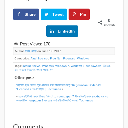
Share
Tweet
Pin
0
SHARES
Google+
LinkedIn
Post Views:
170
Author:
নিউজ ডেস্ক
on June 19, 2017
Categories:
Airtel free net
,
Free Net
,
Freeware
,
Windows
Tags:
internet news
,
Windows
,
windows 7
,
windows 8
,
windows xp
,
উইনডজ
,
এর
,
কনটরল
,
টউটরয়ল
,
পযনল
,
পরব১
,
ফল
Other posts
“উইন্ডোস মুভি মেকার” ফ্রী এক্টিভেট করুন সারাজীবনের জন্য “Registration Code” এবং
“Licensed email” ছাড়া। | Techtunes
«
»
ওয়েবসাইট তৈরী সম্পূর্ন ফ্রিতে [পর্ব-২১] :: newspaper 7 থীমস দিয়েই বানান trickbd এর মত
ওয়েবসাইট+ newpaper 7 এর a-z কাস্টমাইজ(ডিজাইন) করুন | Techtunes
Comments