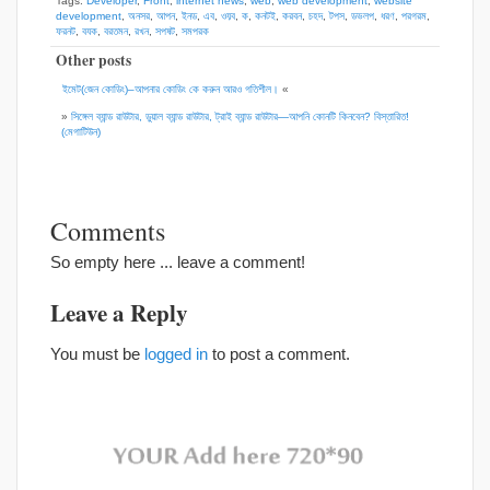
Tags:
Developer
,
Front
,
internet news
,
web
,
web development
,
website
development
,
অনসর
,
আপন
,
ইনড
,
এব
,
ওয়ব
,
ক
,
কনটই
,
করবন
,
চহদ
,
টপস
,
ডভলপ
,
ধরণ
,
পরগরম
,
ফরনট
,
বযক
,
বরতমন
,
রখন
,
সপষট
,
সমপরক
Other posts
ইমেট(জেন কোডিং)–আপনার কোডিং কে করুন আরও গতিশীল।
«
»
সিঙ্গেল ব্যান্ড রাউটার, ডুয়াল ব্যান্ড রাউটার, ট্রাই ব্যান্ড রাউটার—আপনি কোনটি কিনবেন? বিস্তারিত!
(মেগাটিউন)
Comments
So empty here ... leave a comment!
Leave a Reply
You must be
logged in
to post a comment.