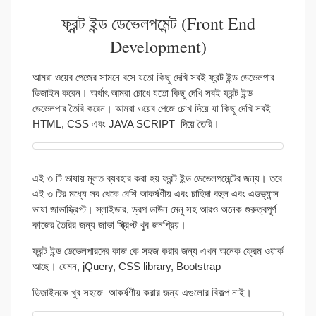
ফ্রন্ট ইন্ড ডেভেলপমেন্ট (Front End
Development)
আমরা ওয়েব পেজের সামনে বসে যতো কিছু দেখি সবই ফ্রন্ট ইন্ড ডেভেলপার
ডিজাইন করেন। অর্থাৎ আমরা চোখে যতো কিছু দেখি সবই ফ্রন্ট ইন্ড
ডেভেলপার তৈরি করেন। আমরা ওয়েব পেজে চোখ দিয়ে যা কিছু দেখি সবই
HTML, CSS এবং JAVA SCRIPT দিয়ে তৈরি।
এই ৩ টি ভাষায় মূলত ব্যবহার করা হয় ফ্রন্ট ইন্ড ডেভেলপমেন্টের জন্য। তবে
এই ৩ টির মধ্যে সব থেকে বেশি আকর্ষণীয় এবং চাহিদা বহুল এবং এডভ্যান্স
ভাষা জাভাস্ক্রিপ্ট। স্লাইডার, ড্রপ ডাউন মেনু সহ আরও অনেক গুরুত্বপূর্ণ
কাজের তৈরির জন্য জাভা স্ক্রিপ্ট খুব জনপ্রিয়।
ফ্রন্ট ইন্ড ডেভেলপারদের কাজ কে সহজ করার জন্য এখন অনেক ফ্রেম ওয়ার্ক
আছে। যেমন, jQuery, CSS library, Bootstrap
ডিজাইনকে খুব সহজে আকর্ষণীয় করার জন্য এগুলোর বিকল্প নাই।