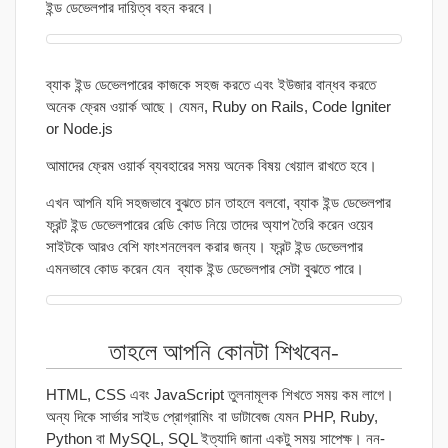
ইন্ড ডেভেলপার দায়িত্ব বহন করবে।
ব্যাক ইন্ড ডেভেলপারের কাজকে সহজ করতে এবং ইউজার বান্ধব করতে
অনেক ফ্রেম ওয়ার্ক আছে। যেমন, Ruby on Rails, Code Igniter
or Node.js
আমাদের ফ্রেম ওয়ার্ক ব্যবহারের সময় অনেক বিষয় খেয়াল রাখতে হবে।
এখন আপনি যদি সহজভাবে বুঝতে চান তাহলে বলবো, ব্যাক ইন্ড ডেভেলপার
ফ্রন্ট ইন্ড ডেভেলপারের রেডি কোড নিয়ে তাদের অ্যাপ তৈরি করেন ওয়েব
সাইটকে আরও বেশি ফাংশনলেবল করার জন্য। ফ্রন্ট ইন্ড ডেভেলপার
এমনভাবে কোড করেন যেন ব্যাক ইন্ড ডেভেলপার সেটা বুঝতে পারে।
তাহলে আপনি কোনটা শিখবেন-
HTML, CSS এবং JavaScript তুলনামূলক শিখতে সময় কম লাগে।
অন্য দিকে সার্ভার সাইড প্রোগ্রামিং বা ডাটাবেজ যেমন PHP, Ruby,
Python বা MySQL, SQL ইত্যাদি জানা একটু সময় সাপেক্ষ। নন-