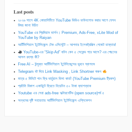
Last posts
২০২৬ সালে 4K কোয়ালিটিতে YouTube ভিডিও ডাউনলোড করার আগে যেসব
বিষয় জানা উচিত
YouTube এর প্রিমিয়াম ভার্সন। Premium, Ads-Free, xLite Mod of
YouTube by Raiyan
আর্টিফিশিয়াল ইন্টেলিজেন্স টেক এসিস্টেন্ট – আপনার ইলেকট্রনিক্স গেজেট ডাক্তার!
YouTube-এর “Skip Ad” বাটন কেন ৫ সেকেন্ড পরে আসে? এর পেছনের
আসল রহস্য কী?
Free AI – উন্মুক্ত আর্টিফিশিয়াল ইন্টেলিজেন্সের ভুবনে স্বাগতম
Telegram বট দিয়ে Link Masking , Link Shortner করুন
​মাত্র ৫ মিনিটে পান ফ্রি ভার্চুয়াল ভিসা কার্ড! (YouTube Premium ট্রিকস)
প্রতিটা বিকাশ একাউন্টে ফ্রিতে নিয়েনিন ৫০ টাকা ক্যাশব্যাক
Youtube এর সেরা ads-free অল্টারনেটিভ (open source)পর্ব ৫
অন্ধদের দৃষ্টি সহায়তায় আর্টিফিশিয়াল ইন্টেলিজেন্স এপ্লিকেশন