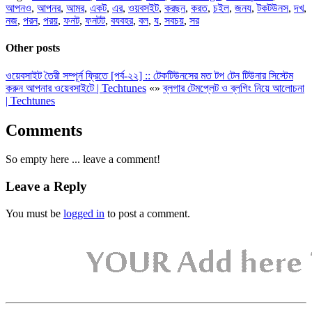
আপনও
,
আপনর
,
আমর
,
একট
,
এর
,
ওয়বসইট
,
করছন
,
করত
,
চইল
,
জনয
,
টকটউনস
,
দখ
,
নজ
,
পরন
,
পরয়
,
ফনট
,
ফনটট
,
বযবহর
,
বল
,
য
,
সবচয়
,
সর
Other posts
ওয়েবসাইট তৈরী সম্পূর্ন ফ্রিতে [পর্ব-২২] :: টেকটিউনসের মত টপ টেন টিউনার সিস্টেম
করুন আপনার ওয়েবসাইটে | Techtunes
«
»
ব্লগার টেমপ্লেট ও ব্লগিং নিয়ে আলোচনা
| Techtunes
Comments
So empty here ... leave a comment!
Leave a Reply
You must be
logged in
to post a comment.