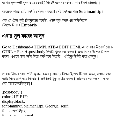
আমার ব্লগস্পট ব্লগার ওয়েবসাইট দিয়েই আপনাদেরকে দেখাব ইনশাআল্লাহ্‌।
আজকে আমরা যেই ফন্ট টি সেটআপ করবো সেই ফন্ট এর নামঃ
SolaimanLipi
এবং যে টেমপ্লেট টি ব্যবহার করেছি, ওইটা ব্লগস্পট এর অফিসিয়াল
টেমপ্লেট নামঃ
Emporio
এবার মূল কাজে আসুন
Go to Dashboard->TEMPLATE->EDIT HTML-> তারপর কীবোর্ড থেকে
CTRL + F চেপে .post-body লিখাটা খুজে বের করুন। এবং নিচের ইমেজ টি লক্ষ
করুন, এখানে লাল বর্ডার দিয়ে মার্ক করে দিয়েছি। ওইটুকু ডিলিট করে ফেলুন।
তারপর নিচের কোড গুলি অ্যাড করুন। এজন্য নিচের ইমেজ টি লক্ষ করুন, এখানে লাল
বর্ডার দিয়ে মার্ক করে দিয়েছি। ওই লিখা টুকু অ্যাড করুন। তারপর সেভ করুন। কাজ
শেষ আলহামদুলিল্লাহ্‌।
.post-body {
color:#1F1F1F;
display:block;
font-family:SolaimanLipi, Georgia, serif;
font-size:18px;
font-stretch:normal;