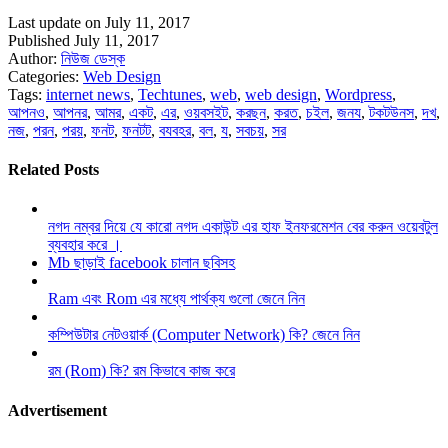
Last update on July 11, 2017
Published July 11, 2017
Author:
নিউজ ডেস্ক
Categories:
Web Design
Tags:
internet news
,
Techtunes
,
web
,
web design
,
Wordpress
,
আপনও
,
আপনর
,
আমর
,
একট
,
এর
,
ওয়বসইট
,
করছন
,
করত
,
চইল
,
জনয
,
টকটউনস
,
দখ
,
নজ
,
পরন
,
পরয়
,
ফনট
,
ফনটট
,
বযবহর
,
বল
,
য
,
সবচয়
,
সর
Related Posts
নগদ নম্বর দিয়ে যে কারো নগদ একাউন্ট এর হাফ ইনফরমেশন বের করুন ওয়েবটুল
ব্যবহার করে ।
Mb ছাড়াই facebook চালান ছবিসহ
Ram এবং Rom এর মধ্যে পার্থক্য গুলো জেনে নিন
কম্পিউটার নেটওয়ার্ক (Computer Network) কি? জেনে নিন
রম (Rom) কি? রম কিভাবে কাজ করে
Advertisement