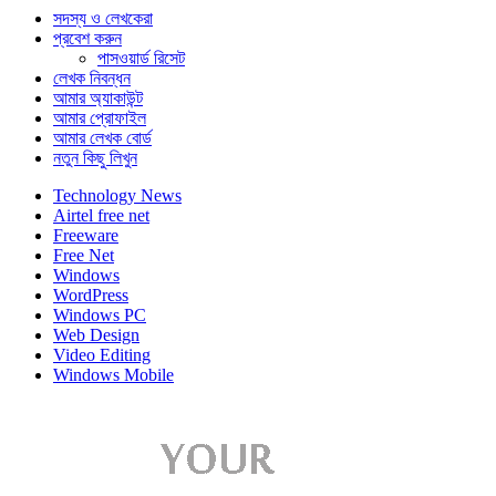
সদস্য ও লেখকেরা
প্রবেশ করুন
পাসওয়ার্ড রিসেট
লেখক নিবন্ধন
আমার অ্যাকাউন্ট
আমার প্রোফাইল
আমার লেখক বোর্ড
নতুন কিছু লিখুন
Technology News
Airtel free net
Freeware
Free Net
Windows
WordPress
Windows PC
Web Design
Video Editing
Windows Mobile