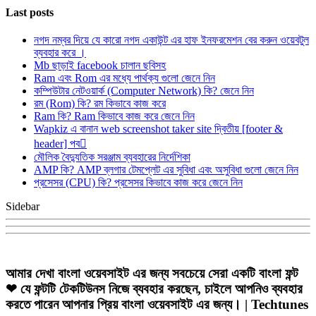
Last posts
নগদ নম্বর দিয়ে যে কারো নগদ একাউন্ট এর হাফ ইনফরমেশন বের করুন ওয়েবটুল
ব্যবহার করে ।
Mb ছাড়াই facebook চালান ছবিসহ
Ram এবং Rom এর মধ্যে পার্থক্য গুলো জেনে নিন
কম্পিউটার নেটওয়ার্ক (Computer Network) কি? জেনে নিন
রম (Rom) কি? রম কিভাবে কাজ করে
Ram কি? Ram কিভাবে কাজ করে জেনে নিন
Wapkiz এ বানান web screenshot taker site দ্বিতীয় [footer &
header] পব
মৌলিক বৈদ্যুতিক সরঞ্জাম ব্যবহারের নির্দেশিকা
AMP কি? AMP ব্লগার টেমপ্লেট এর সুবিধা এবং অসুবিধা গুলো জেনে নিন
প্রসেসর (CPU) কি? প্রসেসর কিভাবে কাজ করে জেনে নিন
Sidebar
আমার দেখা বাংলা ওয়েবসাইট এর জন্য সবচেয়ে সেরা একটি বাংলা ফন্ট
❤ যে ফন্টটি টেকটিউনস নিজে ব্যবহার করছেন, চাইলে আপনিও ব্যবহার
করতে পারেন আপনার প্রিয় বাংলা ওয়েবসাইট এর জন্য। | Techtunes