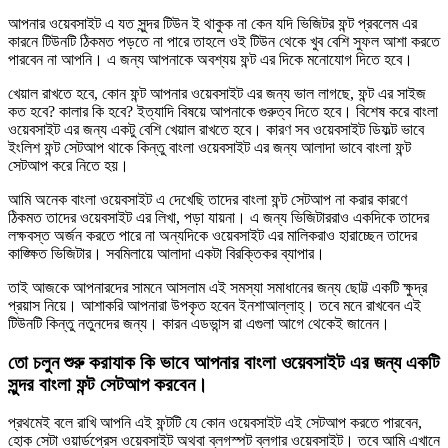
আপনার ওয়েবসাইট এ যত সুন্দর টিউন ই থাকুক না কেন যদি ভিজিটর ফন্ট প্রবলেম এর
কারনে টিউনটি ঠিকমত পড়তে না পারে তাহলে ওই টিউন থেকে খুব বেশি সুফল আশা করতে
পারবেন না আপনি। এ জন্য আপনাকে অবশ্যয় ফন্ট এর দিকে মনোযোগ দিতে হবে।
খেয়াল রাখতে হবে, কোন ফন্ট আপনার ওয়েবসাইট এর জন্য ভাল লাগছে, ফন্ট এর সাইজ
কত হবে? কালার কি হবে? ইত্যাদি বিষয়ে আপনাকে গুরুত্ব দিতে হবে। বিশেষ করে বাংলা
ওয়েবসাইট এর জন্য একটু বেশি খেয়াল রাখতে হবে। কারণ সব ওয়েবসাইট ডিফল্ট ভাবে
ইংলিশ ফন্ট সেটআপ থাকে কিন্তু বাংলা ওয়েবসাইট এর জন্য আলাদা ভাবে বাংলা ফন্ট
সেটআপ করে নিতে হয়।
আমি অনেক বাংলা ওয়েবসাইট এ দেখেছি তাদের বাংলা ফন্ট সেটআপ না করার কারণে
ঠিকমত তাদের ওয়েবসাইট এর লিখা, পড়া যায়না। এ জন্য ভিজিটাররাও একদিকে তাদের
লক্ষবস্ত অর্জন করতে পারে না অন্যদিকে ওয়েবসাইট এর মালিকরাও হারাচ্ছেন তাদের
কাঙ্ক্ষিত ভিজিটার। সবমিলায়ে আলাদা একটা বিরক্তিকর ব্যাপার।
তাই আজকে আপনারদের সামনে আসলাম এই সমস্যা সমাধানের জন্য ছোট্ট একটি ক্ষুদ্র
প্রয়াস নিয়ে। আশাকরি আপনারা উপকৃত হবেন ইনশাআল্লাহ্‌। তবে মনে রাখবেন এই
টিউনটি কিন্তু নতুনদের জন্য। কারন এডভান্স রা এগুলা আগে থেকেই জানেন।
তো চলুন শুরু করাযাক কি ভাবে আপনার বাংলা ওয়েবসাইট এর জন্য একটি
সুন্দর বাংলা ফন্ট সেটআপ করবেন।
প্রথমেই বলে রাখি আপনি এই ফন্টটি যে কোন ওয়েবসাইট এই সেটআপ করতে পারবেন,
হোক সেটা ওয়ার্ডপ্রেস ওয়েবসাইট অথবা ব্লগস্পট ব্লগার ওয়েবসাইট। তবে আমি এখানে