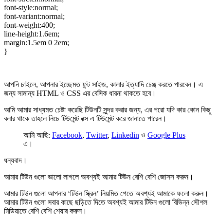
font-style:normal;
font-variant:normal;
font-weight:400;
line-height:1.6em;
margin:1.5em 0 2em;
}
আপনি চাইলে, আপনার ইচ্ছেমত ফন্ট সাইজ, কালার ইত্যাদি চেঞ্জ করতে পারবেন। এ
জন্য সামান্য HTML ও CSS এর বেসিক ধারনা থাকতে হবে।
আমি আমার সাধ্যমত চেষ্টা করেছি টিউনটি সুন্দর করার জন্য, এর পরো যদি কার কোন কিছু
বলার থাকে তাহলে নিচে টিউমেন্ট বক্স এ টিউমেন্ট করে জানাতে পারেন।
আমি আছি:
Facebook
,
Twitter
,
Linkedin
ও
Google Plus
এ।
ধন্যবাদ।
আমার টিউন গুলো ভালো লাগলে অবশ্যই আমার টিউন বেশি বেশি
জোসস করুন
।
আমার টিউন গুলো আপনার ‘টিউন স্ক্রিন’ নিয়মিত পেতে অবশ্যই আমাকে
ফলো করুন
।
আমার টিউন গুলো সবার কাছে ছড়িতে দিতে অবশ্যই আমার টিউন গুলো বিভিন্ন সৌশল
মিডিয়াতে বেশি বেশি
শেয়ার করুন
।