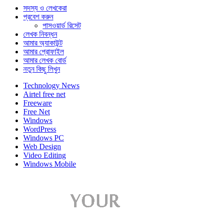
সদস্য ও লেখকেরা
প্রবেশ করুন
পাসওয়ার্ড রিসেট
লেখক নিবন্ধন
আমার অ্যাকাউন্ট
আমার প্রোফাইল
আমার লেখক বোর্ড
নতুন কিছু লিখুন
Technology News
Airtel free net
Freeware
Free Net
Windows
WordPress
Windows PC
Web Design
Video Editing
Windows Mobile