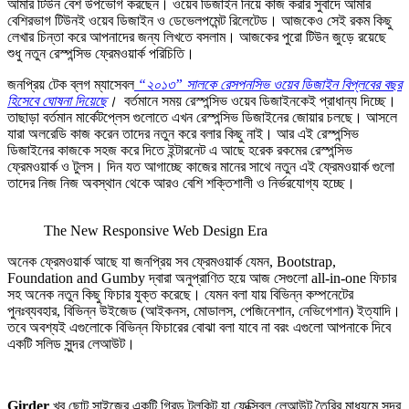
আমার টিউন বেশ উপভোগ করছেন। ওয়েব ডিজাইন নিয়ে কাজ করার সুবাদে আমার
বেশিরভাগ টিউনই ওয়েব ডিজাইন ও ডেভেলপমেন্ট রিলেটেড। আজকেও সেই রকম কিছু
লেখার চিন্তা করে আপনাদের জন্য লিখতে বসলাম। আজকের পুরো টিউন জুড়ে রয়েছে
শুধু নতুন রেস্পন্সিভ ফ্রেমওয়ার্ক পরিচিতি।
জনপ্রিয় টেক ব্লগ ম্যাসেবল
“২০১৩” সালকে রেসপনসিভ ওয়েব ডিজাইন বিপ্লবের বছর
হিসেবে ঘোষনা দিয়েছে
।
বর্তমানে সময় রেস্পন্সিভ ওয়েব ডিজাইনকেই প্রাধান্য দিচ্ছে।
তাছাড়া বর্তমান মার্কেটপ্লেস গুলোতে এখন রেস্পন্সিভ ডিজাইনের জোয়ার চলছে। আসলে
যারা অলরেডি কাজ করেন তাদের নতুন করে বলার কিছু নাই। আর এই রেস্পন্সিভ
ডিজাইনের কাজকে সহজ করে দিতে ইন্টারনেট এ আছে হরেক রকমের রেস্পন্সিভ
ফ্রেমওয়ার্ক ও টুলস। দিন যত আগাচ্ছে কাজের মানের সাথে নতুন এই ফ্রেমওয়ার্ক গুলো
তাদের নিজ নিজ অবস্থান থেকে আরও বেশি শক্তিশালী ও নির্ভরযোগ্য হচ্ছে।
The New Responsive Web Design Era
অনেক ফ্রেমওয়ার্ক আছে যা জনপ্রিয় সব ফ্রেমওয়ার্ক যেমন, Bootstrap,
Foundation and Gumby দ্বারা অনুপ্রাণিত হয়ে আজ সেগুলো all-in-one ফিচার
সহ অনেক নতুন কিছু ফিচার যুক্ত করেছে। যেমন বলা যায় বিভিন্ন কম্পনেটের
পুনঃব্যবহার, বিভিন্ন উইজেড (আইকনস, মোডালস, পেজিনেশান, নেভিগেশান) ইত্যাদি।
তবে অবশ্যই এগুলোকে বিভিন্ন ফিচারের বোঝা বলা যাবে না বরং এগুলো আপনাকে দিবে
একটি সলিড সুন্দর লেআউট।
Girder
খুব ছোট সাইজের একটি গ্রিড টুলকিট যা ফেক্সিবল লেআউট তৈরির মাধ্যমে সুন্দর