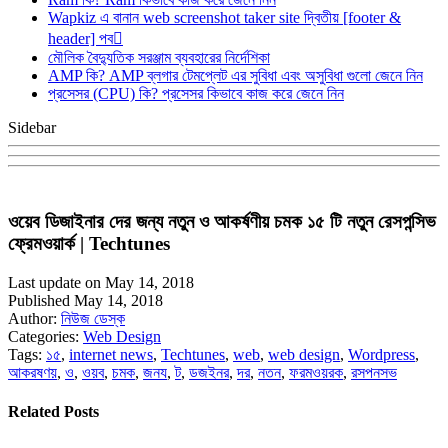
Wapkiz এ বানান web screenshot taker site দ্বিতীয় [footer &
header] পব
মৌলিক বৈদ্যুতিক সরঞ্জাম ব্যবহারের নির্দেশিকা
AMP কি? AMP ব্লগার টেমপ্লেট এর সুবিধা এবং অসুবিধা গুলো জেনে নিন
প্রসেসর (CPU) কি? প্রসেসর কিভাবে কাজ করে জেনে নিন
Sidebar
ওয়েব ডিজাইনার দের জন্য নতুন ও আকর্ষণীয় চমক ১৫ টি নতুন রেসপন্সিভ
ফ্রেমওয়ার্ক | Techtunes
Last update on May 14, 2018
Published May 14, 2018
Author:
নিউজ ডেস্ক
Categories:
Web Design
Tags:
১৫
,
internet news
,
Techtunes
,
web
,
web design
,
Wordpress
,
আকরষণয়
,
ও
,
ওয়ব
,
চমক
,
জনয
,
ট
,
ডজইনর
,
দর
,
নতন
,
ফরমওয়রক
,
রসপনসভ
Related Posts