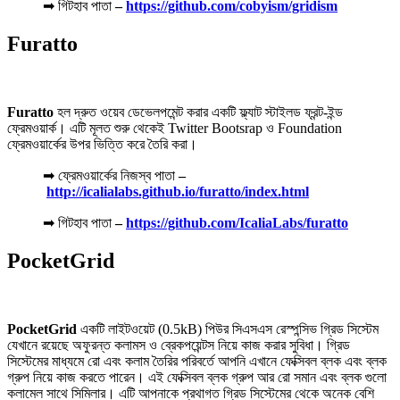
➡ গিটহাব পাতা
–
https://github.com/cobyism/gridism
Furatto
Furatto
হল দ্রুত ওয়েব ডেভেলপমেন্ট করার
একটি ফ্ল্যাট স্টাইলড ফ্রন্ট-ইন্ড
ফ্রেমওয়ার্ক। এটি মূলত শুরু থেকেই Twitter Bootsrap ও Foundation
ফ্রেমওয়ার্কের উপর ভিত্তি করে তৈরি করা।
➡ ফ্রেমওয়ার্কের নিজস্ব পাতা
–
http://icalialabs.github.io/furatto/index.html
➡ গিটহাব পাতা
–
https://github.com/IcaliaLabs/furatto
PocketGrid
PocketGrid
একটি লাইটওয়েট (0.5kB) পিউর সিএসএস রেস্পন্সিভ গ্রিড সিস্টেম
যেখানে রয়েছে অফুরন্ত কলামস ও ব্রেকপয়েন্টস নিয়ে কাজ করার সুবিধা। গ্রিড
সিস্টেমের মাধ্যমে রো এবং কলাম তৈরির পরিবর্তে আপনি এখানে ফেক্সিবল ব্লক এবং ব্লক
গ্রুপ নিয়ে কাজ করতে পারেন। এই ফেক্সিবল ব্লক গ্রুপ আর রো সমান এবং ব্লক গুলো
কলামেল সাথে সিমিলার। এটি আপনাকে প্রথাগত গ্রিড সিস্টেমের থেকে অনেক বেশি