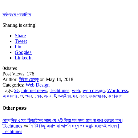
সর্বপ্রথম প্রকাশিত
Sharing is caring!
Share
Tweet
Pin
Google+
LinkedIn
0
shares
Post Views:
176
Author:
নিউজ ডেস্ক
on May 14, 2018
Categories:
Web Design
Tags:
১৫
,
internet news
,
Techtunes
,
web
,
web design
,
Wordpress
,
আকরষণয়
,
ও
,
ওয়ব
,
চমক
,
জনয
,
ট
,
ডজইনর
,
দর
,
নতন
,
ফরমওয়রক
,
রসপনসভ
Other posts
রেস্পন্সিভ ওয়েব ডিজাইনের সময় যে ৭টি বিষয় সব সময় মনে না রাখা গুরুতর পাপ |
Techtunes
«
»
নির্দিষ্ট কিছু অ্যাপ যা আপনি শুধুমাত্র অ্যান্ড্রয়েডেই পাবেন |
Techtunes