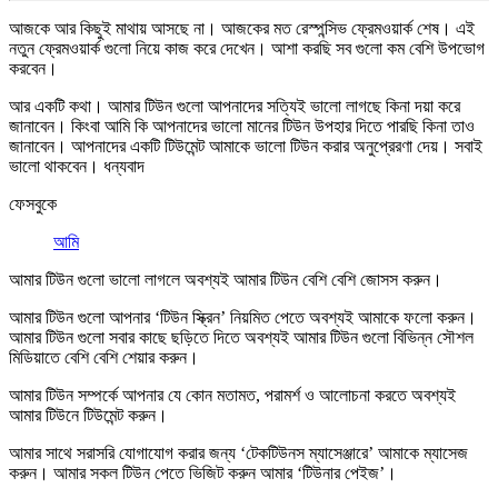
আজকে আর কিছুই মাথায় আসছে না। আজকের মত রেস্পন্সিভ ফ্রেমওয়ার্ক শেষ। এই
নতুন ফ্রেমওয়ার্ক গুলো নিয়ে কাজ করে দেখেন। আশা করছি সব গুলো কম বেশি উপভোগ
করবেন।
আর একটি কথা। আমার টিউন গুলো আপনাদের সত্যিই ভালো লাগছে কিনা দয়া করে
জানাবেন। কিংবা আমি কি আপনাদের ভালো মানের টিউন উপহার দিতে পারছি কিনা তাও
জানাবেন। আপনাদের একটি টিউমেন্ট আমাকে ভালো টিউন করার অনুপ্রেরণা দেয়। সবাই
ভালো থাকবেন। ধন্যবাদ
ফেসবুকে
আমি
আমার টিউন গুলো ভালো লাগলে অবশ্যই আমার টিউন বেশি বেশি
জোসস করুন
।
আমার টিউন গুলো আপনার ‘টিউন স্ক্রিন’ নিয়মিত পেতে অবশ্যই আমাকে
ফলো করুন
।
আমার টিউন গুলো সবার কাছে ছড়িতে দিতে অবশ্যই আমার টিউন গুলো বিভিন্ন সৌশল
মিডিয়াতে বেশি বেশি
শেয়ার করুন
।
আমার টিউন সম্পর্কে আপনার যে কোন মতামত, পরামর্শ ও আলোচনা করতে অবশ্যই
আমার টিউনে
টিউমেন্ট করুন
।
আমার সাথে সরাসরি যোগাযোগ করার জন্য ‘টেকটিউনস ম্যাসেঞ্জারে’ আমাকে
ম্যাসেজ
করুন
। আমার সকল টিউন পেতে ভিজিট করুন আমার
‘টিউনার পেইজ’
।