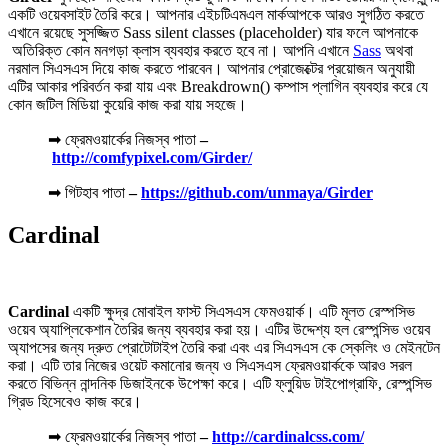
একটি ওয়েবসাইট তৈরি করে। আপনার এইচটিএমএল মার্কআপকে আরও সুগঠিত করতে
এখানে রয়েছে সুসজ্জিত Sass silent classes (placeholder) যার ফলে আপনাকে
অতিরিক্ত কোন মনগড়া ক্লাস ব্যবহার করতে হবে না। আপনি এখানে
Sass
অথবা
নরমাল সিএসএস দিয়ে কাজ করতে পারবেন। আপনার প্রোজেক্টের প্রয়োজন অনুযায়ী
এটির আকার পরিবর্তন করা যায় এবং Breakdrown() কম্পাস প্লাগিন ব্যবহার করে যে
কোন জটিল মিডিয়া কুয়েরি কাজ করা যায় সহজে।
➡ ফ্রেমওয়ার্কের নিজস্ব পাতা
–
http://comfypixel.com/Girder/
➡ গিটহাব পাতা
–
https://github.com/unmaya/Girder
Cardinal
Cardinal
একটি ক্ষুদ্র মোবাইল ফাস্ট সিএসএস ফেমওয়ার্ক। এটি মূলত রেস্পসিভ
ওয়েব অ্যাপ্লিকেশান তৈরির জন্য ব্যবহার করা হয়। এটির উদ্দেশ্য হল রেস্পন্সিভ ওয়েব
অ্যাপসের জন্য দ্রুত প্রোটোটাইপ তৈরি করা এবং এর সিএসএস কে স্কেলিং ও মেইনটেন
করা। এটি তার নিজের ওয়েট কমানোর জন্য ও সিএসএস ফ্রেমওয়ার্ককে আরও সরল
করতে বিভিন্ন নান্দনিক ডিজাইনকে উপেক্ষা করে। এটি ফ্লুয়িড টাইপোগ্রাফি, রেস্পন্সিভ
গ্রিড হিসেবেও কাজ করে।
➡ ফ্রেমওয়ার্কের নিজস্ব পাতা
–
http://cardinalcss.com/