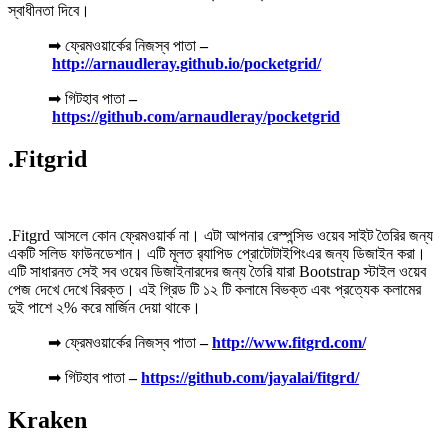
স্বাধীনতা দিবে।
➡ ফ্রেমওয়ার্কের নিজস্ব পাতা
–
http://arnaudleray.github.io/pocketgrid/
➡ গিটহাব পাতা
–
https://github.com/arnaudleray/pocketgrid
.Fitgrid
.Fitgrd আসলে কোন ফ্রেমওয়ার্ক না। এটা আপনার রেস্পন্সিভ ওয়েব সাইট তৈরির জন্য
একটি সলিড ফাউনডেশান। এটি মূলত র‍্যাপিড প্রোটোটাইপিংএর জন্য ডিজাইন করা।
এটি সাধারনত সেই সব ওয়েব ডিজাইনারদের জন্য তৈরি যারা Bootstrap স্টাইল ওয়েব
পেজ দেখে দেখে বিরক্ত। এই গ্রিড টি ১২ টি কলামে বিভক্ত এবং প্রত্যেক কলামের
দুই পাশে ২% করে মার্জিন দেয়া থাকে।
➡ ফ্রেমওয়ার্কের নিজস্ব পাতা
–
http://www.fitgrd.com/
➡ গিটহাব পাতা
–
https://github.com/jayalai/fitgrd/
Kraken