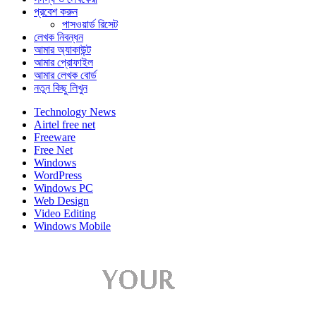
প্রবেশ করুন
পাসওয়ার্ড রিসেট
লেখক নিবন্ধন
আমার অ্যাকাউন্ট
আমার প্রোফাইল
আমার লেখক বোর্ড
নতুন কিছু লিখুন
Technology News
Airtel free net
Freeware
Free Net
Windows
WordPress
Windows PC
Web Design
Video Editing
Windows Mobile