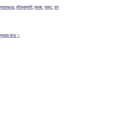
নহয়যরএর
,
মইকরসফট
,
মভজ
,
যকত
,
হল
ব্যবহার করে ।