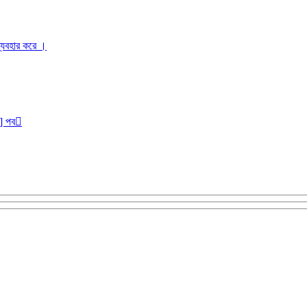
ব্যবহার করে ।
r] পব