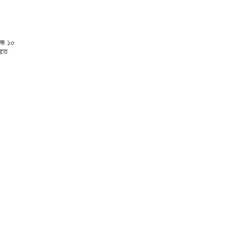
ডোজ ১০
রতে