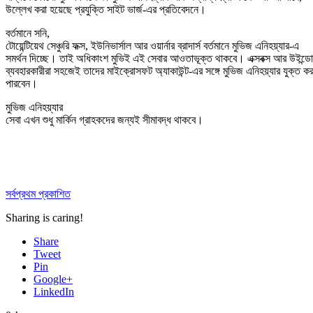
উল্লেখ করা হয়েছে প্রযুক্তি সাইট ভার্জ-এর প্রতিবেদনে।
বর্তমানে সনি,
টোয়েন্টিয়েথ সেঞ্চুরি ফক্স, ইউনিভার্সাল আর ওয়ার্নার ব্রাদার্স বর্তমানে মুভিজ এনিহয়্যার-এ
সমর্থন দিচ্ছে। তাই অধিকাংশ মুভিই এই সেবার আওতাভূক্ত থাকবে। এক্সবক্স আর উইন্
ব্যবহারকারীরা সহজেই তাদের মাইক্রোসফট অ্যাকাউন্ট-এর সঙ্গে মুভিজ এনিহয়্যার যুক্ত ক
পারবেন।
মুভিজ এনিহয়্যার
সেবা এখন শুধু মার্কিন গ্রাহকদের জন্যই সীমাবদ্ধ থাকবে।
সর্বপ্রথম প্রকাশিত
Sharing is caring!
Share
Tweet
Pin
Google+
LinkedIn