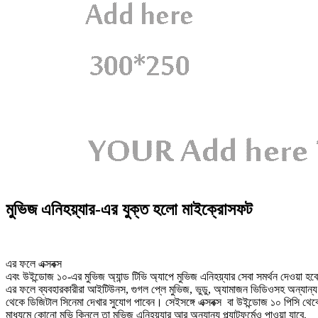
মুভিজ এনিহয়্যার-এর যুক্ত হলো মাইক্রোসফট
এর ফলে এক্সবক্স
এবং উইন্ডোজ ১০-এর মুভিজ অ্যান্ড টিভি অ্যাপে মুভিজ এনিহয়্যার সেবা সমর্থন দেওয়া হব
এর ফলে ব্যবহারকারীরা আইটিউনস, গুগল প্লে মুভিজ, ভুডু, অ্যামাজন ভিডিওসহ অন্যান্য
থেকে ডিজিটাল সিনেমা দেখার সুযোগ পাবেন। সেইসঙ্গে এক্সবক্স বা উইন্ডোজ ১০ পিসি থেক
মাধ্যমে কোনো মুভি কিনলে তা মুভিজ এনিহয়্যার আর অন্যান্য প্ল্যাটফর্মেও পাওয়া যাবে,