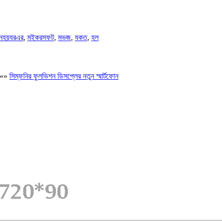
নহয়যরএর
,
মইকরসফট
,
মভজ
,
যকত
,
হল
«
»
সিম্ফনির ফুলভিশন ডিসপ্লের নতুন স্মার্টফোন