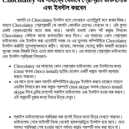
এবং ইনস্টল করবেন
আপনি যে Chocolatey ইনস্টল হতে দেখেছেন এতোটুকুই মনে রাখার বিষয়।
নাহলে Chocolatey প্রোগ্রামটি কে আপনি কোনদিন চোখেও দেখবেন না। এটা মুলত
একটা ফ্রেমওয়ার্কের মতো কাজ করে। আপনি যখনই কোন শর্ট কমান্ড লিখবেন
Chocolatey সেটাকে কাজে রূপান্তরিত করে দিবে। এর সাহায্যে কোন প্রোগ্রাম
ডাউনলোড এবং ইনস্টল করা এতোটাই সহজ যে এর তুলনায় কম্পিউটারে Chocolatey
ইনস্টল করাটাই তুলনামূলকভাবে কঠিন। যাহোক, আপনারা যেহেতু কঠিন কাজটি করেছেন
সুতরাং সহজ বিষয়টা নিয়ে এতো মাথা ঘামাতে হবে না। এর সাহায্যে প্রোগ্রাম ডাউনলোড
এবং ইনস্টল প্রক্রিয়া নিম্নরূপ-
Chocolatey এর সাহায্যে কোন প্রোগ্রাম ডাউনলোড এবং ইনস্টলের জন্য
(cinst অথবা choco install) দুটোর যেকোন একটি কমান্ড আপনি ব্যবহার
করতে পারবেন।
এর মানে হলো ধরুন আপনি কম্পিউটারে skype ইনস্টল করতে চাচ্ছেন তাহলে
এডমিন হিসাবে রান করা কমান্ড প্রম্পটে cinst skype অথবা choco install
skype লিখে এন্টার চাপলেই স্কাইপ ডাউনলোড এবং ইনস্টল হওয়া শুরু করবে।
এই কমান্ডটি বুঝার জন্য নিচের চিত্র দেখুন।
স্কাইপ ডাউনলোডের প্রক্রিয়া শুরু হলেই নিচের মতো চিত্র দেখতে পারবেন।
ডাউনলোড শেষে ফাইলটি নিজে থেকেই ব্যাকগ্রাউন্ডে ইনস্টল হয়ে যাবে। তবে
সমস্ত প্রক্রিয়া শেষ হওয়ার আগে পর্যন্ত কমান্ড প্রম্পটি বন্ধ করা যাবে না।