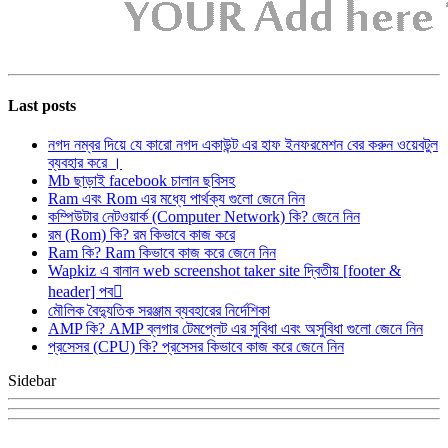
Last posts
নগদ নম্বর দিয়ে যে কারো নগদ একাউন্ট এর হাফ ইনফরমেশন বের করুন ওয়েবটুল
ব্যবহার করে ।
Mb ছাড়াই facebook চালান ছবিসহ
Ram এবং Rom এর মধ্যে পার্থক্য গুলো জেনে নিন
কম্পিউটার নেটওয়ার্ক (Computer Network) কি? জেনে নিন
রম (Rom) কি? রম কিভাবে কাজ করে
Ram কি? Ram কিভাবে কাজ করে জেনে নিন
Wapkiz এ বানান web screenshot taker site দ্বিতীয় [footer &
header] পব
মৌলিক বৈদ্যুতিক সরঞ্জাম ব্যবহারের নির্দেশিকা
AMP কি? AMP ব্লগার টেমপ্লেট এর সুবিধা এবং অসুবিধা গুলো জেনে নিন
প্রসেসর (CPU) কি? প্রসেসর কিভাবে কাজ করে জেনে নিন
Sidebar