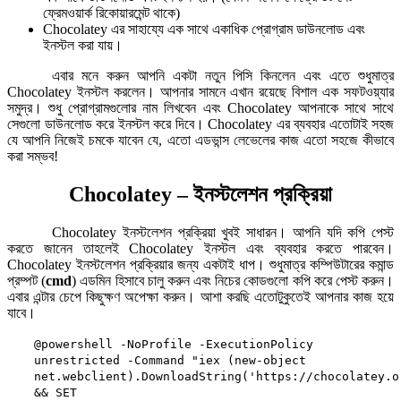
ফ্রেমওয়ার্ক রিকোয়ারমেন্ট থাকে)
Chocolatey এর সাহায্যে এক সাথে একাধিক প্রোগ্রাম ডাউনলোড এবং
ইনস্টল করা যায়।
এবার মনে করুন আপনি একটা নতুন পিসি কিনলেন এবং এতে শুধুমাত্র
Chocolatey ইনস্টল করলেন। আপনার সামনে এখান রয়েছে বিশাল এক সফটওয়্যার
সমুদ্র। শুধু প্রোগ্রামগুলোর নাম লিখবেন এবং Chocolatey আপনাকে সাথে সাথে
সেগুলো ডাউনলোড করে ইনস্টল করে দিবে। Chocolatey এর ব্যবহার এতোটাই সহজ
যে আপনি নিজেই চমকে যাবেন যে, এতো এডভান্স লেভেলের কাজ এতো সহজে কীভাবে
করা সম্ভব!
Chocolatey – ইনস্টলেশন প্রক্রিয়া
Chocolatey ইনস্টলেশন প্রক্রিয়া খুবই সাধারন। আপনি যদি কপি পেস্ট
করতে জানেন তাহলেই Chocolatey ইনস্টল এবং ব্যবহার করতে পারবেন।
Chocolatey ইনস্টলেশন প্রক্রিয়ার জন্য একটাই ধাপ। শুধুমাত্র কম্পিউটারের কমান্ড
প্রম্পট (
cmd
) এডমিন হিসাবে চালু করুন এবং নিচের কোডগুলো কপি করে পেস্ট করুন।
এবার এন্টার চেপে কিছুক্ষণ অপেক্ষা করুন। আশা করছি এতোটুকুতেই আপনার কাজ হয়ে
যাবে।
@powershell -NoProfile -ExecutionPolicy
unrestricted -Command "iex (new-object
net.webclient).DownloadString('https://chocolatey.o
&& SET