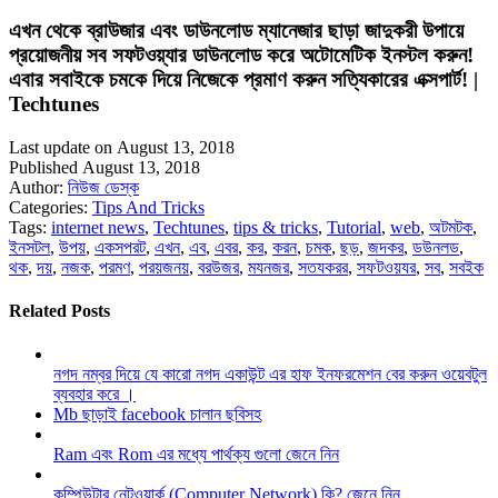
এখন থেকে ব্রাউজার এবং ডাউনলোড ম্যানেজার ছাড়া জাদুকরী উপায়ে
প্রয়োজনীয় সব সফটওয়্যার ডাউনলোড করে অটোমেটিক ইনস্টল করুন!
এবার সবাইকে চমকে দিয়ে নিজেকে প্রমাণ করুন সত্যিকারের এক্সপার্ট! |
Techtunes
Last update on August 13, 2018
Published August 13, 2018
Author:
নিউজ ডেস্ক
Categories:
Tips And Tricks
Tags:
internet news
,
Techtunes
,
tips & tricks
,
Tutorial
,
web
,
অটমটক
,
ইনসটল
,
উপয়
,
একসপরট
,
এখন
,
এব
,
এবর
,
কর
,
করন
,
চমক
,
ছড়
,
জদকর
,
ডউনলড
,
থক
,
দয়
,
নজক
,
পরমণ
,
পরয়জনয়
,
বরউজর
,
মযনজর
,
সতযকরর
,
সফটওয়যর
,
সব
,
সবইক
Related Posts
নগদ নম্বর দিয়ে যে কারো নগদ একাউন্ট এর হাফ ইনফরমেশন বের করুন ওয়েবটুল
ব্যবহার করে ।
Mb ছাড়াই facebook চালান ছবিসহ
Ram এবং Rom এর মধ্যে পার্থক্য গুলো জেনে নিন
কম্পিউটার নেটওয়ার্ক (Computer Network) কি? জেনে নিন