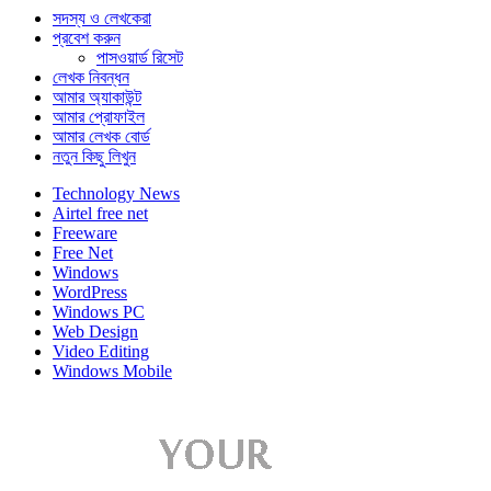
সদস্য ও লেখকেরা
প্রবেশ করুন
পাসওয়ার্ড রিসেট
লেখক নিবন্ধন
আমার অ্যাকাউন্ট
আমার প্রোফাইল
আমার লেখক বোর্ড
নতুন কিছু লিখুন
Technology News
Airtel free net
Freeware
Free Net
Windows
WordPress
Windows PC
Web Design
Video Editing
Windows Mobile