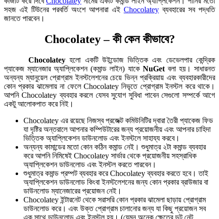
কাজটি করে দিবে
Chocolatey
নামের একটি কমান্ড লাইন অ্যাপ্লিকেশন। পানির মতো
সহজ এই টিউনের পরবর্তি অংশে আপনারা এই
Chocolatey
ব্যবহারের সব পদ্ধতি
জানতে পারবেন।
Chocolatey – কী কেন কীভাবে?
Chocolatey
হলো একটি উইন্ডোজ ভিত্তিক এবং ডেভেলপার কেন্দ্রিক
প্যাকেজ ম্যানেজার অ্যাপ্লিকেশন (কমান্ড লাইন) যাকে
NuGet
বলা হয়। সাধারনত
অন্যন্য ম্যানুয়েল প্রোগ্রাম ইনস্টলেশনের চেয়ে ভিন্ন প্রক্রিয়ায় এবং ব্যবহারকারীদের
কোন প্রকার ঝামেলায় না ফেলে Chocolatey নিভৃতে প্রোগ্রাম ইনস্টল করে থাকে।
আপনি Chocolatey ব্যবহার করলে যেসব সুযোগ সুবিধা পাবেন সেগুলো সম্পর্কে আগে
একটু আলোকপাত করে নিই।
Chocolatey এর রয়েছে নিজস্ব প্রজেক্ট কমিউনিটির দ্বারা তৈরী প্যাকেজ ফিড
যা দৃষ্টির অন্তরালে আপনার কম্পিউটারের জন্য প্রয়োজনীয় এবং আপনার চাহিদা
ভিত্তিক অ্যাপ্লিকেশন ডাউনলোড এবং ইনস্টলে সাহায্য করবে।
অন্যন্য কামান্ডের মতো কোন কঠিন কমান্ড নেই। শুধুমাত্র ২টা কমান্ড ব্যবহার
করে আপনি নিমিষেই Chocolatey সার্ভার থেকে প্রয়োজনীয় সহস্রাধিক
অ্যাপ্লিকেশন ডাউনলোড এবং ইনস্টল করতে পারবেন।
শুধুমাত্র কমান্ড প্রম্পট ব্যবহার করে Chocolatey ব্যবহার করতে হবে। তাই
অ্যাপ্লিকেশন ডাউনলোড কিংবা ইনস্টলেশনের জন্য কোন প্রকার ব্রাউজার বা
ডাউনলোড ম্যানেজারের প্রয়োজন নেই।
Chocolatey ইন্টারনেট থেকে সরাসরি কোন প্রকার ঝামেলা ছাড়ায় প্রোগ্রাম
ডাউনলোড করে। এবং উক্ত প্রোগ্রাম চালানোর জন্য যা কিছু প্রয়োজন সব
এক সাথে ডাউনলোড এবং ইনস্টল হয়। (যেমন অনেক ক্ষেত্রে ডট নেট