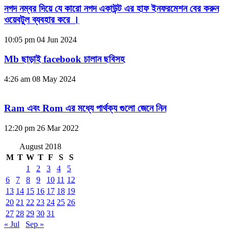
নগদ নম্বর দিয়ে যে কারো নগদ একাউন্ট এর হাফ ইনফরমেশন বের করুন
ওয়েবটুল ব্যবহার করে ।
10:05 pm
04 Jun 2024
Mb ছাড়াই facebook চালান ছবিসহ
4:26 am
08 May 2024
Ram এবং Rom এর মধ্যে পার্থক্য গুলো জেনে নিন
12:20 pm
26 Mar 2022
August 2018
M
T
W
T
F
S
S
1
2
3
4
5
6
7
8
9
10
11
12
13
14
15
16
17
18
19
20
21
22
23
24
25
26
27
28
29
30
31
« Jul
Sep »