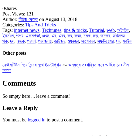
0
shares
Post Views:
131
Author:
নিউজ ডেস্ক
on August 13, 2018
Categories:
Tips And Tricks
Tags:
internet news
,
Techtunes
,
tips & tricks
,
Tutorial
,
web
,
অটমটক
,
ইনসটল
,
উপয়
,
একসপরট
,
এখন
,
এব
,
এবর
,
কর
,
করন
,
চমক
,
ছড়
,
জদকর
,
ডউনলড
,
থক
,
দয়
,
নজক
,
পরমণ
,
পরয়জনয়
,
বরউজর
,
মযনজর
,
সতযকরর
,
সফটওয়যর
,
সব
,
সবইক
Other posts
ফেইসটিউন নিয়ে নিন্দার মুখে ইনস্টাগ্রাম
«
»
অন্ধত্ব ত্বরান্বিত করে স্মার্টফোনের নীল
আলো
Comments
So empty here ... leave a comment!
Leave a Reply
You must be
logged in
to post a comment.