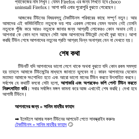
প্যাকেজের নাম লিখুন। যেমন Firefox এর জন্য লিখতে হবে choco
uninstall Firefox। আশা করি এবার পুরোপুরি বুঝতে পেরেছেন।
আজকের টিউনের বিষয়বস্তু টেকটিউনস পরিবারের কাছে সম্পূর্ণ নতুন। আর
আমাদের এই কমিউনিটিতে নতুনকে ভয় পায় এরকম লোকের যেমন অভাব নেই তেমনি
নতুনকে পুঁজি করে আরও নতুনকে জানার জন্য আগ্রহী লোকেরও কোন অভাব নেই।
আপনারা কে কোন দলে আছেন সেটা আজ আপনাদের টিউমেন্ট দেখেই বুঝা যাবে। আশা
করছি টিউন শেষে আপনাদের নতুনের প্রতি আগ্রহ ভিন্ন অনাগ্রহ যেন না দেখতে হয়।
শেষ কথা
টিউনটি যদি আপনাদের ভালো লেগে থাকে অথবা বুঝতে যদি কোন রকম সমস্যা
হয় তাহলে আমাকে টিউমেন্টের মাধ্যমে জানাতে ভুলবেন না। কারন আপনাদের যেকোন
মতামত আমাকে সংশোধিত হতে এবং আরো ভালো মানের টিউন করতে উৎসাহিত করবে।
সর্বশেষ যে কথাটি বলবো সেটা হলো,
আশাকরি এবং অপরকেও কপি পেস্ট টিউন করতে
নিরুৎসাহিত করি
। সবার সর্বাঙ্গিন মঙ্গল কামনা করে আজ এখানেই শেষ করছি। দেখা হবে
আগামী টিউনে।
আপনাদের জন্য » সানিম মাহবীর ফাহাদ
➡ ইমেইলে আমার সকল টিউনের আপডেট পেতে সাবস্ক্রাইব করুনঃ
টেকটিউনস » সানিম মাহবীর ফাহাদ
🙄