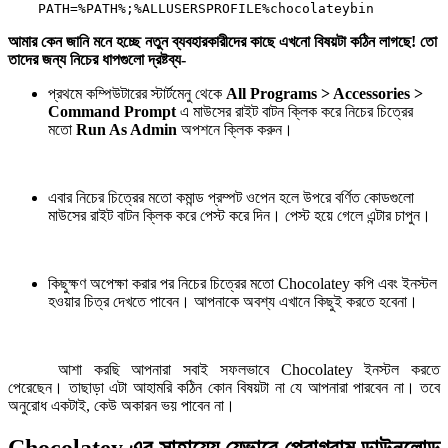
PATH=%PATH%;%ALLUSERSPROFILE%chocolateybin
আমার কেন জানি মনে হচ্ছে নতুন ব্যবহারকারীদের কাছে এখনো বিষয়টা কঠিন লাগছে! তো
তাদের জন্য নিচের ধাপগুলো দ্রষ্টব্য-
প্রথমে কম্পিউটারের স্টার্টমেনু থেকে
All Programs > Accessories >
Command Prompt
এ মাউসের রাইট বাটন ক্লিক করে নিচের চিত্রের
মতো
Run As Admin
অপশনে ক্লিক করুন।
এবার নিচের চিত্রের মতো কমান্ড প্রম্পট ওপেন হলে উপরে বর্ণিত কোডগুলো
মাউসের রাইট বাটন ক্লিক করে পেস্ট করে দিন। পেস্ট হয়ে গেলে এন্টার চাপুন।
কিছুক্ষণ অপেক্ষা করার পর নিচের চিত্রের মতো Chocolatey কপি এবং ইনস্টল
হওয়ার চিত্র দেখতে পাবেন। আপনাকে অবশ্য এখানে কিছুই করতে হবেনা।
আশা করছি আপনারা সবাই সফলভাবে Chocolatey ইনস্টল করতে
পেরেছেন। তাছাড়া এটা আহামরি কঠিন কোন বিষয়টা না যে আপনারা পারবেন না। তবে
অনুরোধ একটাই, কেউ অকারন ভয় পাবেন না।
Chocolatey এর সাহায্যে যেভাবে প্রোগ্রাম ডাউনলোড