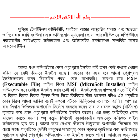
————————–— بِسْمِ اللَّهِ الرَّحْمَٰنِ الرَّحِيمِ ————————–—
সুপ্রিয় টেকটিউনস কমিউনিটি, সবাইকে আমার আন্তরিক সালাম এবং শুভেচ্ছা
জানিয়ে শুরু করছি ব্রাউজার এবং ডাউনলোড ম্যানেজার ছাড়া জাদুকরী উপায়ে কম্পিউটারে
প্রয়োজনীয় সফটওয়্যার ডাউনলোড এবং অটোমেটিক ইনস্টলেশন সম্পর্কিত আমার
আজকের টিউন।
আমরা যখন কম্পিউটারে কোন প্রোগ্রাম ইনস্টল করি তখন কেউ কখনো খেয়াল
করিনা যে সেটা কীভাবে ইনস্টল হচ্ছে। বছরের পর বছর ধরে আমরা প্রোগ্রাম
ইনস্টলেশনের জন্য চিরাচরিত প্রথা মেনে আশাকরি। তারপর তার
EXE
(Executable File)
ফাইল কিংবা
MSI (MicroSoft Installer)
ফাইল
ডাউনলোড করে সেটাকে ইনস্টল করার চেষ্টা করি। ইনস্টলেশনের ধাপগুলো এতোটাই দীর্ঘ
যে ক্লিক ক্লিক ক্লিক ক্লিক দিতে দিতে বিরক্তির সীমা থাকেনা! যদিও এই পদ্ধতির
কোন বিকল্প আমরা জানিনা বলেই কখনো এটাকে বিরক্তিকর বলে মনে হয়নি। আপনারা
যারা লিনাক্স ভিত্তিক অপারেটিং সিস্টেম ব্যবহার করেন তারা সাধারনত কমান্ড (টার্মিনাল)
ব্যবহার করে কোন প্রোগ্রাম কম্পিউটারে ইনস্টল করেন। এর জন্য অতিরিক্ত কোন
ঝামেলা করতে হয়না। শুধু কমান্ড লিখলেই ব্যবহারকারীর অজান্তে কাঙ্খিত ফাইল
ডাউনলোড হয়ে যায়। আমরা আজ দেখবো কীভাবে উইন্ডোজ অপারেটিং সিস্টেমে সব
চেয়ে সহজ পদ্ধতিতে (দুইটা কমান্ডের সাহায্যে) কোন প্রকার ব্রাউজার এবং ডাউনলোড
ম্যানেজার ছাড়া প্রোগ্রাম ডাউনলোড এবং ইনস্টল করতে পারি। আমাদের জন্য এই