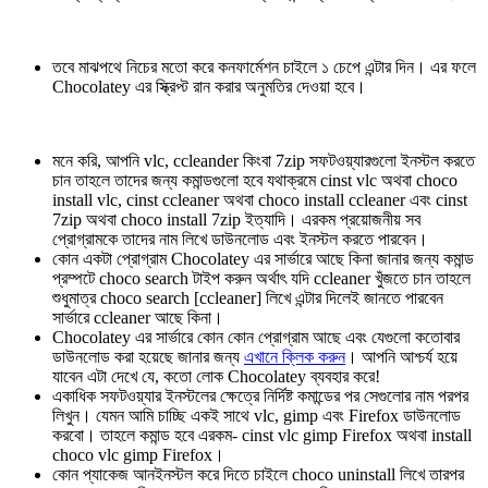
তবে মাঝপথে নিচের মতো করে কনফার্মেশন চাইলে ১ চেপে এন্টার দিন। এর ফলে
Chocolatey এর স্ক্রিপ্ট রান করার অনুমতির দেওয়া হবে।
মনে করি, আপনি vlc, ccleander কিংবা 7zip সফটওয়্যারগুলো ইনস্টল করতে
চান তাহলে তাদের জন্য কমান্ডগুলো হবে যথাক্রমে cinst vlc অথবা choco
install vlc, cinst ccleaner অথবা choco install ccleaner এবং cinst
7zip অথবা choco install 7zip ইত্যাদি। এরকম প্রয়োজনীয় সব
প্রোগ্রামকে তাদের নাম লিখে ডাউনলোড এবং ইনস্টল করতে পারবেন।
কোন একটা প্রোগ্রাম Chocolatey এর সার্ভারে আছে কিনা জানার জন্য কমান্ড
প্রম্পটে choco search টাইপ করুন অর্থাৎ যদি ccleaner খুঁজতে চান তাহলে
শুধুমাত্র choco search [ccleaner] লিখে এন্টার দিলেই জানতে পারবেন
সার্ভারে ccleaner আছে কিনা।
Chocolatey এর সার্ভারে কোন কোন প্রোগ্রাম আছে এবং যেগুলো কতোবার
ডাউনলোড করা হয়েছে জানার জন্য
এখানে ক্লিক করুন
। আপনি আশ্চর্য হয়ে
যাবেন এটা দেখে যে, কতো লোক Chocolatey ব্যবহার করে!
একাধিক সফটওয়্যার ইনস্টলের ক্ষেত্রে নির্দিষ্ট কমান্ডের পর সেগুলোর নাম পরপর
লিখুন। যেমন আমি চাচ্ছি একই সাথে vlc, gimp এবং Firefox ডাউনলোড
করবো। তাহলে কমান্ড হবে এরকম- cinst vlc gimp Firefox অথবা install
choco vlc gimp Firefox।
কোন প্যাকেজ আনইনস্টল করে দিতে চাইলে choco uninstall লিখে তারপর