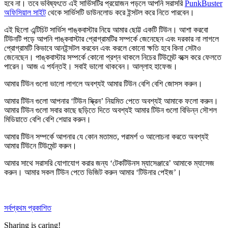
হবে না। তবে ভবিষ্যৎতে এই সার্ভিসটির প্রয়োজন পড়লে আপনি সরাসরি
PunkBuster
অফিসিয়াল সাইট
থেকে সার্ভিসটি ডাউনলোড করে ইন্সটল করে নিতে পারবেন।
এই ছিলো এন্টিচিট সার্ভিস পাঙ্কবাস্টার নিয়ে আমার ছোট্ট একটি টিউন। আশা করবো
টিউনটি পড়ে আপনি পাঙ্কবাস্টার প্রোগ্রামটির সম্পর্কে জেনেছেন এবং দরকার না লাগলে
প্রোগ্রামটি কিভাবে আনইন্সটল করবেন এবং করলে কোনো ক্ষতি হবে কিনা সেটাও
জেনেছেন। পাঙ্কবাস্টার সম্পর্কে কোনো প্রশ্ন থাকলে নিচের টিউমেন্ট বক্সে করে ফেলতে
পারেন। আজ এ পর্যন্তই। সবাই ভালো থাকবেন। আল্লাহ হাফেজ।
আমার টিউন গুলো ভালো লাগলে অবশ্যই আমার টিউন বেশি বেশি
জোসস করুন
।
আমার টিউন গুলো আপনার ‘টিউন স্ক্রিন’ নিয়মিত পেতে অবশ্যই আমাকে
ফলো করুন
।
আমার টিউন গুলো সবার কাছে ছড়িতে দিতে অবশ্যই আমার টিউন গুলো বিভিন্ন সৌশল
মিডিয়াতে বেশি বেশি
শেয়ার করুন
।
আমার টিউন সম্পর্কে আপনার যে কোন মতামত, পরামর্শ ও আলোচনা করতে অবশ্যই
আমার টিউনে
টিউমেন্ট করুন
।
আমার সাথে সরাসরি যোগাযোগ করার জন্য ‘টেকটিউনস ম্যাসেঞ্জারে’ আমাকে
ম্যাসেজ
করুন
। আমার সকল টিউন পেতে ভিজিট করুন আমার
‘টিউনার পেইজ’
।
সর্বপ্রথম প্রকাশিত
Sharing is caring!