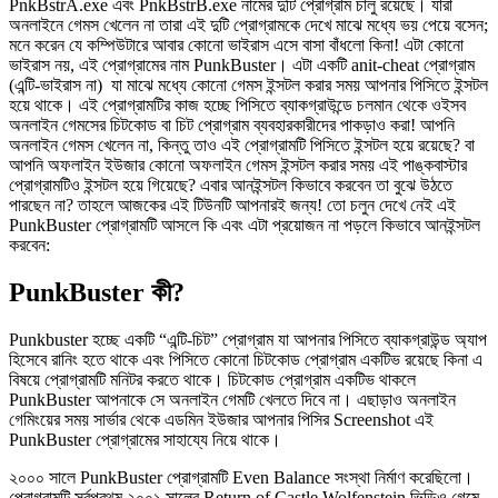
PnkBstrA.exe এবং PnkBstrB.exe নামের দুটি প্রোগ্রাম চালু রয়েছে। যারা
অনলাইনে গেমস খেলেন না তারা এই দুটি প্রোগ্রামকে দেখে মাঝে মধ্যে ভয় পেয়ে বসেন;
মনে করেন যে কম্পিউটারে আবার কোনো ভাইরাস এসে বাসা বাঁধলো কিনা! এটা কোনো
ভাইরাস নয়, এই প্রোগ্রামের নাম PunkBuster। এটা একটি anit-cheat প্রোগ্রাম
(এন্টি-ভাইরাস না) যা মাঝে মধ্যে কোনো গেমস ইন্সটল করার সময় আপনার পিসিতে ইন্সটল
হয়ে থাকে। এই প্রোগ্রামটির কাজ হচ্ছে পিসিতে ব্যাকগ্রাউন্ডে চলমান থেকে ওইসব
অনলাইন গেমসের চিটকোড বা চিট প্রোগ্রাম ব্যবহারকারীদের পাকড়াও করা! আপনি
অনলাইন গেমস খেলেন না, কিন্তু তাও এই প্রোগ্রামটি পিসিতে ইন্সটল হয়ে রয়েছে? বা
আপনি অফলাইন ইউজার কোনো অফলাইন গেমস ইন্সটল করার সময় এই পাঙ্কবাস্টার
প্রোগ্রামটিও ইন্সটল হয়ে গিয়েছে? এবার আনইন্সটল কিভাবে করবেন তা বুঝে উঠতে
পারছেন না? তাহলে আজকের এই টিউনটি আপনারই জন্য! তো চলুন দেখে নেই এই
PunkBuster প্রোগ্রামটি আসলে কি এবং এটা প্রয়োজন না পড়লে কিভাবে আনইন্সটল
করবেন:
PunkBuster কী?
Punkbuster হচ্ছে একটি “এন্টি-চিট” প্রোগ্রাম যা আপনার পিসিতে ব্যাকগ্রাউন্ড অ্যাপ
হিসেবে রানিং হতে থাকে এবং পিসিতে কোনো চিটকোড প্রোগ্রাম একটিভ রয়েছে কিনা এ
বিষয়ে প্রোগ্রামটি মনিটর করতে থাকে। চিটকোড প্রোগ্রাম একটিভ থাকলে
PunkBuster আপনাকে সে অনলাইন গেমটি খেলতে দিবে না। এছাড়াও অনলাইন
গেমিংয়ের সময় সার্ভার থেকে এডমিন ইউজার আপনার পিসির Screenshot এই
PunkBuster প্রোগ্রামের সাহায্যে নিয়ে থাকে।
২০০০ সালে PunkBuster প্রোগ্রামটি Even Balance সংস্থা নির্মাণ করেছিলো।
প্রোগ্রামটি সর্বপ্রথম ২০০১ সালের Return of Castle Wolfenstein ভিডিও গেমে