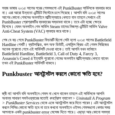
সহজ ভাষায় ২০১৫ সালের পরের গেমসগুলো এই PunkBuster সার্ভিসকে ব্যবহার করে
না। এরা আরো উন্নতো এন্টিচিট সিস্টেমে চলে গিয়েছে। আপনি যদি ২০১৫ সালের
আগের কোনো গেমসের অনলাইনে মাল্টিপ্লেয়ারে খেলতে যান তাহলে সেখানে এই
PunbBuster প্রোগ্রামটির ব্যবহারের সম্ভাবনা থাকে। তবে এটা হচ্ছে ক্ষেত্র
বিশেষে। যেমন অনলাইন গেম সার্ভিস Steam তাদের নিজস্ব এন্টিচিট সার্ভিস Valve
Anti-Cheat System (VAC) ব্যবহার করে থাকে।
শেষ যে বড় গেমে PunkBuster ফিচারটি ছিলো সেটা হলো ২০১৫ সালের Battlefield
Hardline গেমটি। ব্যাটলফিল্ড, কল অফ ডিউটি, এসাসিন্স ক্রিড এই গেমস সিরিজের
অনেক পুরোনো গেমে এই সার্ভিসটি দেওয়া থাকে। তাই আপনি যখন বর্তমানে
Battlefield Hardline, Battlefield 3, Call of Duty 4, Farcry 3,
Assassin’s Creed 4 ইত্যাদি পুরোনো গেমের অনলাইন মাল্টিপ্লেয়ার খেলতে যাবেন
তখন এই PunkBuster সার্ভিসটি থাকবে।
Punkbuster আনইন্সটল করলে কোনো ক্ষতি হবে?
জ্বী না! আপনি যদি অনলাইনে গেমস না খেলে থাকেন তাহলে এই সার্ভিসকে আপনি
অনান্য সাধারণ সফটওয়্যারের মতোই
কনট্রোল প্যানেল > Uninstall A Program
> PunkBuster Services
থেকে একে আনইন্সটল করে দিতে পারেন। এটা আনইন্সটল
করলে পিসির কোনো ক্ষতি হবে না তবে কখনো অনলাইনে ওইসব গেমসগুলো খেলার সময়
আপনাকে একটা punkbuster error মেসেজ দিতে পারে। এছাড়া আর কোনো সমস্যা