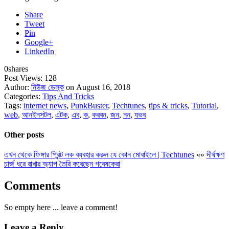
Share
Tweet
Pin
Google+
LinkedIn
0
shares
Post Views:
128
Author:
নিউজ ডেস্ক
on August 16, 2018
Categories:
Tips And Tricks
Tags:
internet news
,
PunkBuster
,
Techtunes
,
tips & tricks
,
Tutorial
,
web
,
আনইনসটল
,
এটক
,
এব
,
ক
,
করবন
,
জন
,
নন
,
যভব
Other posts
এখন থেকে ফিঙ্গার প্রিন্ট লক ব্যবহার করুন যে কোন মোবাইলে | Techtunes
«
»
দীর্ঘক্ষণ
চার্জ ধরে রাখার অ্যাপ তৈরি করেছেন গবেষকেরা
Comments
So empty here ... leave a comment!
Leave a Reply