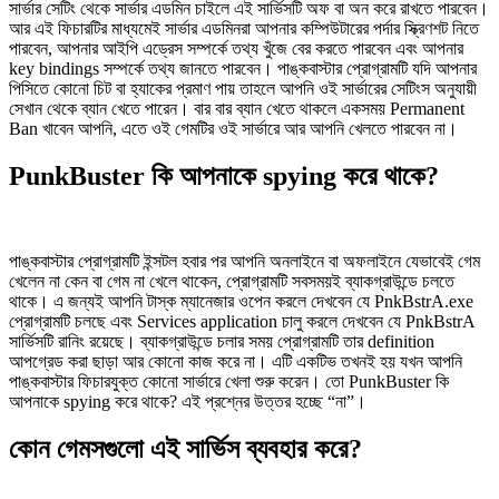
সার্ভার সেটিং থেকে সার্ভার এডমিন চাইলে এই সার্ভিসটি অফ বা অন করে রাখতে পারবেন।
আর এই ফিচারটির মাধ্যমেই সার্ভার এডমিনরা আপনার কম্পিউটারের পর্দার স্ক্রিণশট নিতে
পারবেন, আপনার আইপি এড্রেস সম্পর্কে তথ্য খুঁজে বের করতে পারবেন এবং আপনার
key bindings সম্পর্কে তথ্য জানতে পারবেন। পাঙ্কবাস্টার প্রোগ্রামটি যদি আপনার
পিসিতে কোনো চিট বা হ্যাকের প্রমাণ পায় তাহলে আপনি ওই সার্ভারের সেটিংস অনুযায়ী
সেখান থেকে ব্যান খেতে পারেন। বার বার ব্যান খেতে থাকলে একসময় Permanent
Ban খাবেন আপনি, এতে ওই গেমটির ওই সার্ভারে আর আপনি খেলতে পারবেন না।
PunkBuster কি আপনাকে spying করে থাকে?
পাঙ্কবাস্টার প্রোগ্রামটি ইন্সটল হবার পর আপনি অনলাইনে বা অফলাইনে যেভাবেই গেম
খেলেন না কেন বা গেম না খেলে থাকেন, প্রোগ্রামটি সবসময়ই ব্যাকগ্রাউন্ডে চলতে
থাকে। এ জন্যই আপনি টাস্ক ম্যানেজার ওপেন করলে দেখবেন যে PnkBstrA.exe
প্রোগ্রামটি চলছে এবং Services application চালু করলে দেখবেন যে PnkBstrA
সার্ভিসটি রানিং রয়েছে। ব্যাকগ্রাউন্ডে চলার সময় প্রোগ্রামটি তার definition
আপগ্রেড করা ছাড়া আর কোনো কাজ করে না। এটি একটিভ তখনই হয় যখন আপনি
পাঙ্কবাস্টার ফিচারযুক্ত কোনো সার্ভারে খেলা শুরু করেন। তো PunkBuster কি
আপনাকে spying করে থাকে? এই প্রশ্নের উত্তর হচ্ছে “না”।
কোন গেমসগুলো এই সার্ভিস ব্যবহার করে?