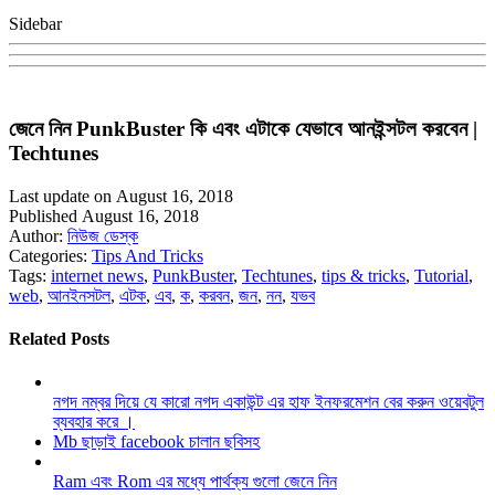
Sidebar
জেনে নিন PunkBuster কি এবং এটাকে যেভাবে আনইন্সটল করবেন |
Techtunes
Last update on August 16, 2018
Published August 16, 2018
Author:
নিউজ ডেস্ক
Categories:
Tips And Tricks
Tags:
internet news
,
PunkBuster
,
Techtunes
,
tips & tricks
,
Tutorial
,
web
,
আনইনসটল
,
এটক
,
এব
,
ক
,
করবন
,
জন
,
নন
,
যভব
Related Posts
নগদ নম্বর দিয়ে যে কারো নগদ একাউন্ট এর হাফ ইনফরমেশন বের করুন ওয়েবটুল
ব্যবহার করে ।
Mb ছাড়াই facebook চালান ছবিসহ
Ram এবং Rom এর মধ্যে পার্থক্য গুলো জেনে নিন