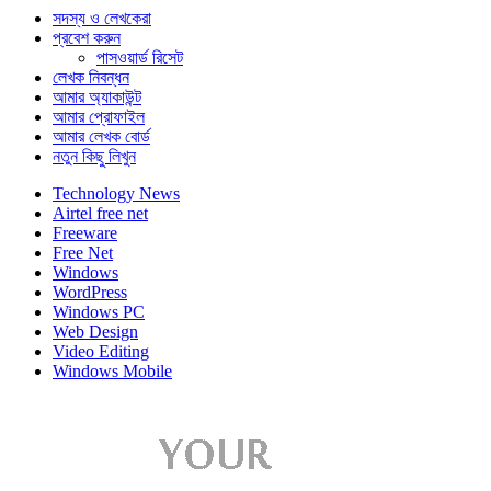
সদস্য ও লেখকেরা
প্রবেশ করুন
পাসওয়ার্ড রিসেট
লেখক নিবন্ধন
আমার অ্যাকাউন্ট
আমার প্রোফাইল
আমার লেখক বোর্ড
নতুন কিছু লিখুন
Technology News
Airtel free net
Freeware
Free Net
Windows
WordPress
Windows PC
Web Design
Video Editing
Windows Mobile