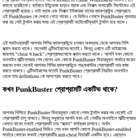
বসানো হয়েছিলো। বর্তমানে উইন্ডোজ ছাড়াও ম্যাক এবং লিনাক্স অপারেটিং সিস্টেমেও এই
প্রোগ্রামটি রয়েছে। তাই ম্যাক এবং লিনাক্স ইউজাররা তাদের ব্যাকগ্রাউন্ড প্রোগ্রামে
এই PunkBuster কে দেখতে পেতে পারেন। যে ভিডিও গেমসে PunkBuster ব্যবহার
করা হয় সেটা ইন্সটল করার সময় এই প্রোগ্রামটি অটোমেটিক্যালি ইন্সটল হয়ে থাকে।
এই সফটওয়্যারটি আপনার পিসির ব্যাকগ্রাউন্ডে চলমান অবস্থায় থেকে আপনার পিসি
স্ক্যান করতে থাকে। অনেকটা এন্টিভাইরাসের মতোই। কিন্তু এখানে এটি ভাইরাসের
জায়গায় “cheat বা hack” প্রোগ্রামগুলোকে স্ক্যান করতে থাকে। আপনি যখন কোনো
অনলাইন মাল্টিপ্লেয়ার গেম খেলেন এবং কোনো PunkBuster ফিচারযুক্ত সার্ভারে জয়েন
করবেন তখন থেকেই আপনার পিসির ব্যাকগ্রাউন্ডে পাঙ্কবাস্টার প্রোগ্রামটি তার কাজ
করতে থাকবে। এন্টিভাইরাসের মতোই PunkBuster প্রোগ্রামটি নিয়মিত অনলাইন
থেকে তার definitions কে আপগ্রেড করতে পারে।
কখন PunkBuster প্রোগ্রামটি একটিভ থাকে?
আপনার পিসিতে PunkBuster ফিচারযুক্ত কোনো গেমস ইন্সটল করার পর থেকেই এই
প্রোগ্রামটি চালু থাকবে। কিন্তু শুধুমাত্র আপনি যখন ওই গেমটির অনলাইনে মাল্টিপ্লেয়ার
খেলতে যাবেন তখনই প্রোগ্রামটি তার “স্ক্যান” কার্যক্রম চালাবে। অর্থাৎ
PunkBuster-enabled ভিডিও গেম যখন আপনি কোনো PunkBuster-enabled
সার্ভারে খেলবেন কখনই প্রোগ্রামটির anti-cheat ফিচারটি একটিভ হবে। এছাড়াও