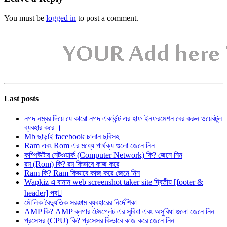
You must be
logged in
to post a comment.
Last posts
নগদ নম্বর দিয়ে যে কারো নগদ একাউন্ট এর হাফ ইনফরমেশন বের করুন ওয়েবটুল
ব্যবহার করে ।
Mb ছাড়াই facebook চালান ছবিসহ
Ram এবং Rom এর মধ্যে পার্থক্য গুলো জেনে নিন
কম্পিউটার নেটওয়ার্ক (Computer Network) কি? জেনে নিন
রম (Rom) কি? রম কিভাবে কাজ করে
Ram কি? Ram কিভাবে কাজ করে জেনে নিন
Wapkiz এ বানান web screenshot taker site দ্বিতীয় [footer &
header] পব
মৌলিক বৈদ্যুতিক সরঞ্জাম ব্যবহারের নির্দেশিকা
AMP কি? AMP ব্লগার টেমপ্লেট এর সুবিধা এবং অসুবিধা গুলো জেনে নিন
প্রসেসর (CPU) কি? প্রসেসর কিভাবে কাজ করে জেনে নিন