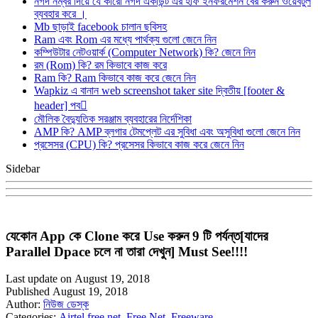
নগদ নম্বর দিয়ে যে কারো নগদ একাউন্ট এর হাফ ইনফরমেশন বের করুন ওয়েবটুল
ব্যবহার করে ।
Mb ছাড়াই facebook চালান ছবিসহ
Ram এবং Rom এর মধ্যে পার্থক্য গুলো জেনে নিন
কম্পিউটার নেটওয়ার্ক (Computer Network) কি? জেনে নিন
রম (Rom) কি? রম কিভাবে কাজ করে
Ram কি? Ram কিভাবে কাজ করে জেনে নিন
Wapkiz এ বানান web screenshot taker site দ্বিতীয় [footer &
header] পব
মৌলিক বৈদ্যুতিক সরঞ্জাম ব্যবহারের নির্দেশিকা
AMP কি? AMP ব্লগার টেমপ্লেট এর সুবিধা এবং অসুবিধা গুলো জেনে নিন
প্রসেসর (CPU) কি? প্রসেসর কিভাবে কাজ করে জেনে নিন
Sidebar
যেকোন App কে Clone করে Use করুন 9 টি পর্যন্ত[যাদের
Parallel Dpace চলে না তারা দেখুন] Must See!!!!
Last update on August 19, 2018
Published August 19, 2018
Author:
নিউজ ডেস্ক
Categories:
Airtel free net
,
Free Net
,
Freeware