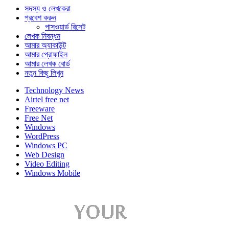
সদস্য ও লেখকেরা
প্রবেশ করুন
পাসওয়ার্ড রিসেট
লেখক নিবন্ধন
আমার অ্যাকাউন্ট
আমার প্রোফাইল
আমার লেখক বোর্ড
নতুন কিছু লিখুন
Technology News
Airtel free net
Freeware
Free Net
Windows
WordPress
Windows PC
Web Design
Video Editing
Windows Mobile