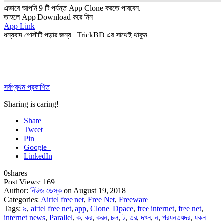
এভাবে আপনি 9 টি পর্যন্ত App Clone করতে পারবেন.
তাহলে App Download করে নিন
App Link
ধন্যবাদ পোস্টটি পড়ার জন্য . TrickBD এর সাথেই থাকুন .
সর্বপ্রথম প্রকাশিত
Sharing is caring!
Share
Tweet
Pin
Google+
LinkedIn
0
shares
Post Views:
169
Author:
নিউজ ডেস্ক
on August 19, 2018
Categories:
Airtel free net
,
Free Net
,
Freeware
Tags:
৯
,
airtel free net
,
app
,
Clone
,
Dpace
,
free internet
,
free net
,
internet news
,
Parallel
,
ক
,
কর
,
করন
,
চল
,
ট
,
তর
,
দখন
,
ন
,
পরযনতযদর
,
যকন