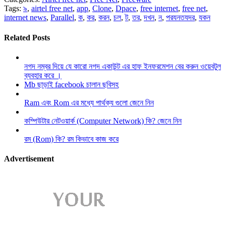
Tags:
৯
,
airtel free net
,
app
,
Clone
,
Dpace
,
free internet
,
free net
,
internet news
,
Parallel
,
ক
,
কর
,
করন
,
চল
,
ট
,
তর
,
দখন
,
ন
,
পরযনতযদর
,
যকন
Related Posts
নগদ নম্বর দিয়ে যে কারো নগদ একাউন্ট এর হাফ ইনফরমেশন বের করুন ওয়েবটুল
ব্যবহার করে ।
Mb ছাড়াই facebook চালান ছবিসহ
Ram এবং Rom এর মধ্যে পার্থক্য গুলো জেনে নিন
কম্পিউটার নেটওয়ার্ক (Computer Network) কি? জেনে নিন
রম (Rom) কি? রম কিভাবে কাজ করে
Advertisement