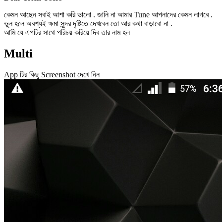
কেমন আছেন সবাই আশা করি ভালো . জানি না আমার Tune আপনাদের কেমন লাগবে .
ভুল হলে অবশ্যই ক্ষমা সুন্দর দৃষ্টিতে দেখবেন তো আর কথা বাড়াবো না .
আমি যে এপটির সাথে পরিচয় করিয়ে দিব তার নাম হল
Multi
App টির কিছু Screenshot দেখে নিন