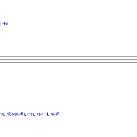
r] পব
লস
,
মইকরসফটর
,
মপব
,
রকতচপ
,
সমরট