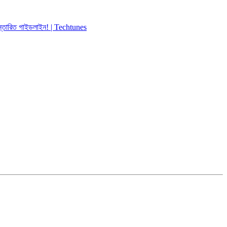
িস্তারিত গাইডলাইন! | Techtunes