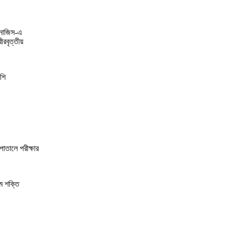
কনোজিস-এ
ীরবৃত্তীয়
শি
তালে পরীক্ষার
ম শক্তি