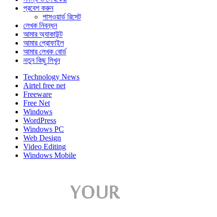
প্রবেশ করুন
পাসওয়ার্ড রিসেট
লেখক নিবন্ধন
আমার অ্যাকাউন্ট
আমার প্রোফাইল
আমার লেখক বোর্ড
নতুন কিছু লিখুন
Technology News
Airtel free net
Freeware
Free Net
Windows
WordPress
Windows PC
Web Design
Video Editing
Windows Mobile