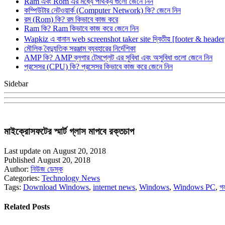
Ram এবং Rom এর মধ্যে পার্থক্য গুলো জেনে নিন
কম্পিউটার নেটওয়ার্ক (Computer Network) কি? জেনে নিন
রম (Rom) কি? রম কিভাবে কাজ করে
Ram কি? Ram কিভাবে কাজ করে জেনে নিন
Wapkiz এ বানান web screenshot taker site দ্বিতীয় [footer & heade
মৌলিক বৈদ্যুতিক সরঞ্জাম ব্যবহারের নির্দেশিকা
AMP কি? AMP ব্লগার টেমপ্লেট এর সুবিধা এবং অসুবিধা গুলো জেনে নিন
প্রসেসর (CPU) কি? প্রসেসর কিভাবে কাজ করে জেনে নিন
Sidebar
মাইক্রোসফটের স্মার্ট গ্লাস মাপবে রক্তচাপ
Last update on August 20, 2018
Published August 20, 2018
Author:
নিউজ ডেস্ক
Categories:
Technology News
Tags:
Download Windows
,
internet news
,
Windows
,
Windows PC
,
গ
Related Posts