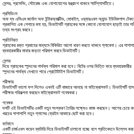
সেন্সর, প্রসেসিং, স্টোরেজ এবং যোগাযোগের যন্ত্রাংশ থাকবে স্মার্টগ্লাসটিতে।
প্রসিডিংস
অফ দ্য এসিএম জার্নাল অফ ইন্টারঅ্যাক্টিভ, মোবাইল, ওয়্যারএবল অ্যান্ড ইউবিকশাস টে
প্রকাশিত এক পেপারে বলা হয়, ডিভাইসটি গ্রাহকের সঙ্গে কোনো যোগাযোগ ছাড়াই তার শার
তথ্য সংগ্রহ করবে।
প্রতিনিয়ত
গ্রাহকের রক্ত প্রবাহের মাধ্যমে বিকিরিত আলো ধারণ করতে থাকবে গ্লাবেলা। এর পাশাপা
ব্যবহারকারীর মাথার জড়তা পরিমাপ করবে ডিভাইসটি।
সেন্সর
দিয়ে গ্রাহকের স্পন্দনের পার্থক্য পরিমাপ করা হবে। বিটের ওপর ভিত্তি করে ব্যবহারকারীর
স্পন্দনের পার্থক্য দেখাতে পারে প্রোটোটাইপ ডিভাইসটি।
পরীক্ষায়
ডিভাইসটি ভালো ফল দিলেও এখনই এটি বাজারে আনছে না মাইক্রোসফট। ডিভাইসটি হাসপা
পরীক্ষার পরিকল্পনা করছেন মাইক্রোসফট গবেষকরা।
গবেষক
দলটি এই ডিভাইসটির একটি নতুন সংস্করণ তৈরির লক্ষ্যেও কাজ করছেন। আগের চেয়ে ক
খরচের পাশাপাশি নতুন গ্লাসের ফ্রেইম আকারে ছোট করা হবে।
বর্তমানে
একটি চার্জএবল কয়েন ব্যাটারি দিয়ে ডিভাইসটি চালানো হচ্ছে বলে প্রতিবেদনে উল্লেখ করা