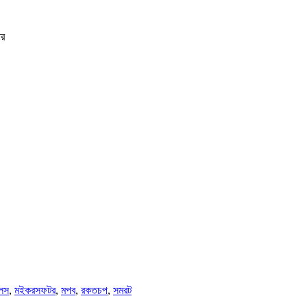
ার
লস
,
মইকরসফটর
,
মপব
,
রকতচপ
,
সমরট