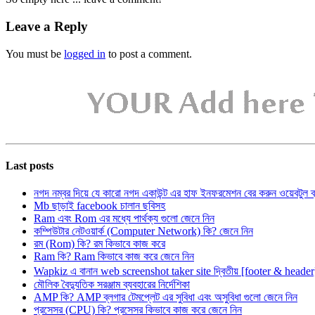
Leave a Reply
You must be
logged in
to post a comment.
Last posts
নগদ নম্বর দিয়ে যে কারো নগদ একাউন্ট এর হাফ ইনফরমেশন বের করুন ওয়েবটুল 
Mb ছাড়াই facebook চালান ছবিসহ
Ram এবং Rom এর মধ্যে পার্থক্য গুলো জেনে নিন
কম্পিউটার নেটওয়ার্ক (Computer Network) কি? জেনে নিন
রম (Rom) কি? রম কিভাবে কাজ করে
Ram কি? Ram কিভাবে কাজ করে জেনে নিন
Wapkiz এ বানান web screenshot taker site দ্বিতীয় [footer & heade
মৌলিক বৈদ্যুতিক সরঞ্জাম ব্যবহারের নির্দেশিকা
AMP কি? AMP ব্লগার টেমপ্লেট এর সুবিধা এবং অসুবিধা গুলো জেনে নিন
প্রসেসর (CPU) কি? প্রসেসর কিভাবে কাজ করে জেনে নিন