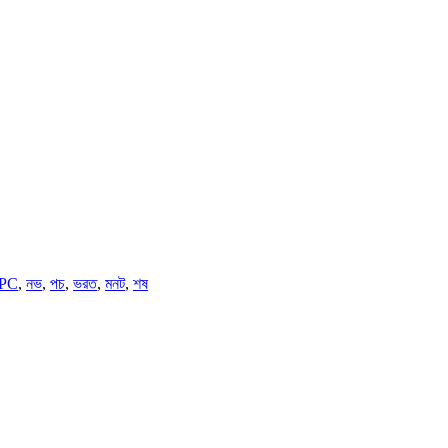
 PC
,
নভ
,
পচ
,
ভরত
,
মনট
,
শষ