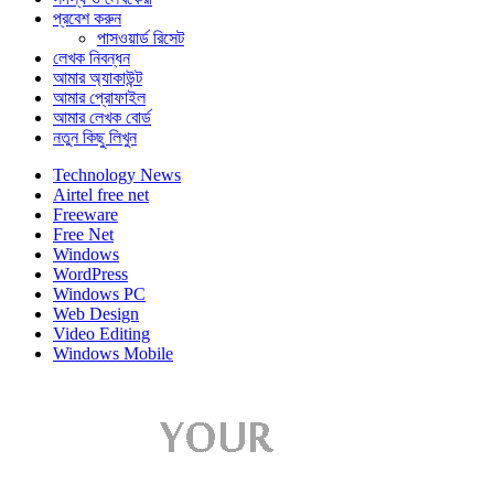
প্রবেশ করুন
পাসওয়ার্ড রিসেট
লেখক নিবন্ধন
আমার অ্যাকাউন্ট
আমার প্রোফাইল
আমার লেখক বোর্ড
নতুন কিছু লিখুন
Technology News
Airtel free net
Freeware
Free Net
Windows
WordPress
Windows PC
Web Design
Video Editing
Windows Mobile