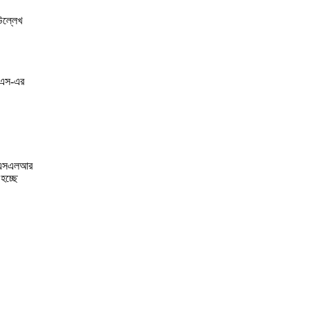
উল্লেখ
এনএস-এর
 ডিএসএলআর
হচ্ছে