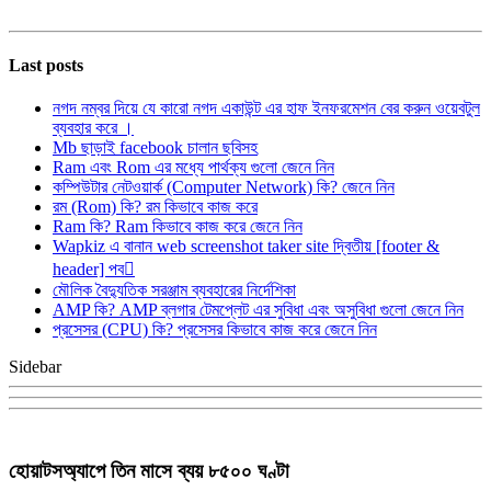
Last posts
নগদ নম্বর দিয়ে যে কারো নগদ একাউন্ট এর হাফ ইনফরমেশন বের করুন ওয়েবটুল
ব্যবহার করে ।
Mb ছাড়াই facebook চালান ছবিসহ
Ram এবং Rom এর মধ্যে পার্থক্য গুলো জেনে নিন
কম্পিউটার নেটওয়ার্ক (Computer Network) কি? জেনে নিন
রম (Rom) কি? রম কিভাবে কাজ করে
Ram কি? Ram কিভাবে কাজ করে জেনে নিন
Wapkiz এ বানান web screenshot taker site দ্বিতীয় [footer &
header] পব
মৌলিক বৈদ্যুতিক সরঞ্জাম ব্যবহারের নির্দেশিকা
AMP কি? AMP ব্লগার টেমপ্লেট এর সুবিধা এবং অসুবিধা গুলো জেনে নিন
প্রসেসর (CPU) কি? প্রসেসর কিভাবে কাজ করে জেনে নিন
Sidebar
হোয়াটসঅ্যাপে তিন মাসে ব্যয় ৮৫০০ ঘণ্টা