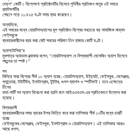
দেড়শ’ কোটি। বিশ্লেষণা প্রতিষ্ঠানটির হিসেবে পৃথিবীর প্রতিজন মানুষ এই সময়ে
প্ল্যাটফর্মটির
পেছনে গড়ে ১১.৪২৫ ঘণ্টা সময় ব্যয় করেছেন।
অন্যদিকে,
এই সময়ের মধ্যে হোয়াটসঅ্যাপের মূল প্রতিষ্ঠান বিশ্বের সবচেয়ে বড় সামাজিক মাধ্যম
ফেইসবুকে
ব্যবহারকারীদের ব্যয় করা মোট সময়ের পরিমাণ তিন হাজার কোটি ঘণ্টা।
অ্যাপটোপিয়া’র
মুখপাত্র অ্যাডাম ব্ল্যাকার বলেন, “হোয়াটসঅ্যাপ যে বিশ্বব্যাপী মেসেজিং অ্যাপ হিসেবে
পছন্দের তা স্পষ্ট।”
সব
মিলিয়ে সারা বিশ্বের শীর্ষ ১০ অ্যাপ হচ্ছে- হোয়াটসঅ্যাপ, উইচ্যাট, ফেইসবুক, মেসেঞ্জার,
প্যান্ডোরা, ইউটিউব, ইনস্টাগ্রাম, টুইটার, গুগল ম্যাপস ও স্পটিফাই। তবে এক্ষেত্রে
চীনের
থার্ড-পার্টি সব অ্যাপ বিবেচনা করা হয়নি বলে আইএএনএস-এর প্রতিবেদনে উল্লেখ করা
হয়েছে।
বিশ্বব্যাপী
ব্যবহারকারীদের সময় ব্যয়ের উপর ভিত্তি করে করা তালিকায় শীর্ষ ১০টির মধ্যে চারটি
হচ্ছে
ফেইসবুকের মেসেঞ্জার, ফেইসবুক, ইনস্টাগ্রাম ও হোয়াটসঅ্যাপ। এই তালিকায় আরও
আছে গুগল,