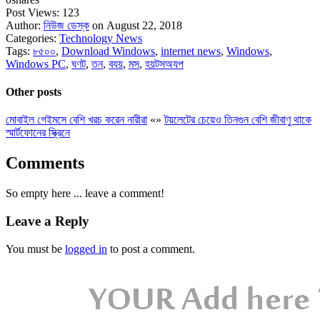
Post Views:
123
Author:
নিউজ ডেস্ক
on August 22, 2018
Categories:
Technology News
Tags:
৮৫০০
,
Download Windows
,
internet news
,
Windows
,
Windows PC
,
ঘণট
,
তন
,
বযয়
,
মস
,
হয়টসঅযপ
Other posts
মোবাইল গেইমসে বেশি খরচ করেন নারীরা
«
»
টয়লেটের চেয়েও তিনগুন বেশি জীবাণু থাকে
স্মার্টফোনের স্ক্রিনে
Comments
So empty here ... leave a comment!
Leave a Reply
You must be
logged in
to post a comment.