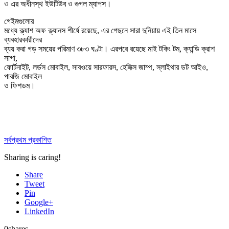
ও এর অধীনস্থ ইউটিউব ও গুগল ম্যাপস।
গেইমগুলোর
মধ্যে ক্ল্যাশ অফ ক্ল্যানস শীর্ষে রয়েছে, এর পেছনে সারা দুনিয়ায় এই তিন মাসে
ব্যবহারকারীদের
ব্যয় করা গড় সময়ের পরিমাণ ৩৮৩ ঘণ্টা। এরপরে রয়েছে মাই টকিং টম, ক্যান্ডি ক্রাশ
সাগা,
ফোর্টনাইট, লর্ডস মোবাইল, সাবওয়ে সারফারস, হেলিক্স জাম্প, স্লাইথার ডট আইও,
পাবজি মোবাইল
ও ফিশডম।
সর্বপ্রথম প্রকাশিত
Sharing is caring!
Share
Tweet
Pin
Google+
LinkedIn
0
shares