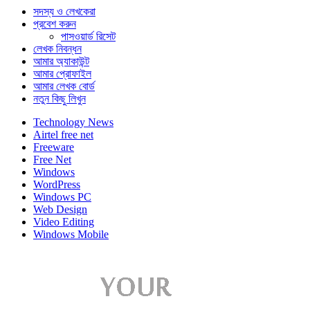
সদস্য ও লেখকেরা
প্রবেশ করুন
পাসওয়ার্ড রিসেট
লেখক নিবন্ধন
আমার অ্যাকাউন্ট
আমার প্রোফাইল
আমার লেখক বোর্ড
নতুন কিছু লিখুন
Technology News
Airtel free net
Freeware
Free Net
Windows
WordPress
Windows PC
Web Design
Video Editing
Windows Mobile