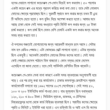
হলের দেয়ালে লাগানো কয়েনবক্স পে-ফোন দিয়েই কল করতাম। ৫০ পয়সার
একটা কয়েন বক্স এর মধ্যে প্রবেশ করিয়ে কথা বলা যেত। তবে সেটা লোকাল
ফোনের ক্ষেত্রে প্রযোজ্য ছিল। দূরবর্তী স্থানে কল করার জন্য তখন টি এন্ড
টি অফিসে যেতে হতো। কল বুকিং দিয়ে অপেক্ষা করতে হতো। আমার মনে
আছে ঢাকা থেকে সেই সময় বগুড়াতে প্রতি মিনিট কল করার জন্য ২৫ টাকা
চার্জ করতো। কল চার্জ ছিল যেমন বেশি তেমনি একটা কল করার জন্য অনেক
সময় ব্যয় করতে হত।
ঐ দশকের শুরুতেই যোগাযোগের জন্য আরেকটি মাধ্যম চলে আসে। সেটার
নাম হল রেডিও পেজার। এটা কোমরের বেল্টে লাগানো হতো। এটার ব্যবহার
ছিল একমুখী। অনেকটা মোবাইল ফোনের মিসড কলের মতো। সেই সময়
কেউ পেজারে মেসেস পাঠালে বিফ বাজতো। কোন নম্বর থেকে মেসেস
এসেছিল তা জানা যেতো। তবে সেই সার্ভিসটা বেশিদিন টিকে থাকেনি।
কয়েনবক্স পে-ফোন সেবা নানা কারণে একটা সময় ব্যবহারের অনুপযোগী হয়ে
পড়ে। এর পর চালু করা হয় কার্ডফোন। ঢাকার কমলাপুর রেলষ্টেশনে প্রথম
কার্ডফোনটি বসানো হয় ১৯৯২ সালের ৩০শে সেপ্টেম্বর। সেই সময় ৫০,
১০০ ও ২০০ ইউনিটের কার্ড পাওয়া যেত। যার মূল্যমান ছিল যথাক্রমে
১২০, ২১০ ও ৪০০ টাকা। সিডিউল ব্যাংক, ডাকঘর, ও টেশিসের
বিক্রয়কেন্দ্র গুলো থেকে কার্ড বিক্রির ব্যবস্থা ছিল। স্থানীয় কলের ক্ষেত্রে
প্রতি ৩ মিনিটে ১ ইউনিট ধরা হতো। এন ডব্লিউ ডি ও আই এস ডি কলের