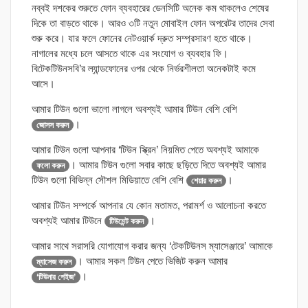
নব্বই দশকের শুরুতে ফোন ব্যবহারের ডেনসিটি অনেক কম থাকলেও শেষের
দিকে তা বাড়তে থাকে। আরও ৩টি নতুন মোবাইল ফোন অপরেটর তাদের সেবা
শুরু করে। যার ফলে ফোনের নেটওয়ার্ক দ্রুত সম্প্রসারণ হতে থাকে।
নাগালের মধ্যে চলে আসতে থাকে এর সংযোগ ও ব্যবহার ফি।
বিটেকটিউনসবি’র ল্যান্ডফোনের ওপর থেকে নির্ভরশীলতা অনেকটাই কমে
আসে।
আমার টিউন গুলো ভালো লাগলে অবশ্যই আমার টিউন বেশি বেশি
।
জোসস করুন
আমার টিউন গুলো আপনার ‘টিউন স্ক্রিন’ নিয়মিত পেতে অবশ্যই আমাকে
। আমার টিউন গুলো সবার কাছে ছড়িতে দিতে অবশ্যই আমার
ফলো করুন
টিউন গুলো বিভিন্ন সৌশল মিডিয়াতে বেশি বেশি
।
শেয়ার করুন
আমার টিউন সম্পর্কে আপনার যে কোন মতামত, পরামর্শ ও আলোচনা করতে
অবশ্যই আমার টিউনে
।
টিউমেন্ট করুন
আমার সাথে সরাসরি যোগাযোগ করার জন্য ‘টেকটিউনস ম্যাসেঞ্জারে’ আমাকে
। আমার সকল টিউন পেতে ভিজিট করুন আমার
ম্যাসেজ করুন
।
‘টিউনার পেইজ’