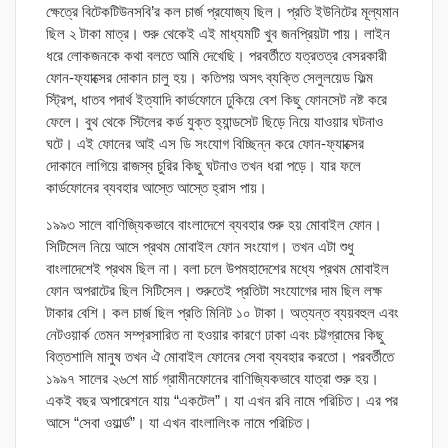
ক্ষেত্রে বিটেকটিউনসবি’র কল চার্জ প্রযোজ্য ছিল। প্রতি ইউনিটের মূল্যমান
ছিল ২ টাকা মাত্র। শুরু থেকেই এই মাধ্যমটি খুব জনপ্রিয়টা পায়। লাইন
ধরে লোকজনকে কথা বলতে আমি দেখেছি। পরবর্তীতে যত্রতত্র বেসরকারী
ফোন-ফ্যাক্সের দোকান চালু হয়। কতিপয় অসৎ ব্যক্তি সেলুলয়েড ফিল্ম
স্ট্রিপ, ধাতব পদার্থ ইত্যাদি কার্ডফোনে ঢুকিয়ে বেশ কিছু ফোনসেট নষ্ট করে
ফেলে। বুথ থেকে স্টিলের কর্ড যুক্ত হ্যান্ডসেট ছিড়ে নিয়ে যাওয়ার ঘটনাও
ঘটে। এই ফোনের আই এস ডি সংযোগ বিচ্ছিন্ন করে ফোন-ফ্যাক্সের
দোকানে লাগিয়ে রাজস্ব চুরির কিছু ঘটনাও তখন ধরা পড়ে। যার ফলে
কার্ডফোনের ব্যবহার আস্তে আস্তে হ্রাস পায়।
১৯৯৩ সালে বাণিজ্যিকভাবে বাংলাদেশে ব্যবহার শুরু হয় মোবাইল ফোন।
সিটিসেল নিয়ে আসে প্রথম মোবাইল ফোন সংযোগ। তখন এটা শুধু
বাংলাদেশেই প্রথম ছিল না। বলা চলে উপমহাদেশের মধ্যে প্রথম মোবাইল
ফোন অপরাটের ছিল সিটিসেল। শুরুতেই প্রতিটা সংযোগের দাম ছিল লক্ষ
টাকার বেশি। কল চার্জ ছিল প্রতি মিনিট ১০ টাকা। অত্যন্ত ব্যয়বহুল এবং
নেটওয়ার্ক তেমন সম্প্রসারিত না হওয়ার কারণে ঢাকা এবং চট্টগ্রামের কিছু
বিত্তশালি মানুষ তখন ঐ মোবাইল ফোনের সেবা ব্যবহার করতো। পরবর্তীতে
১৯৯৭ সালের ২৬শে মার্চ গ্রামীনফোনের বাণিজ্যিকভাবে যাত্রা শুরু হয়।
একই বছর অপারেশনে যায় “একটেল”। যা এখন রবি নামে পরিচিত। এর পর
আসে “সেবা ওয়ার্ল্ড”। যা এখন বাংলালিংক নামে পরিচিত।