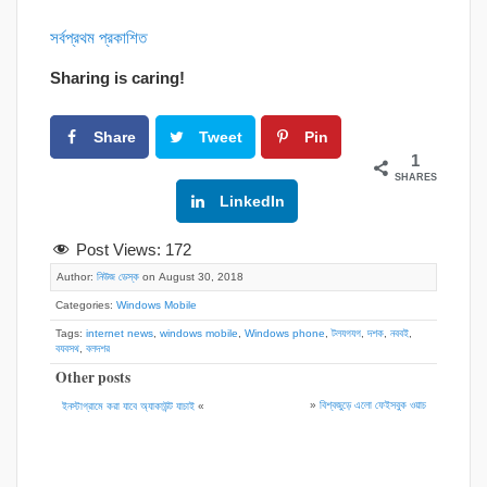
সর্বপ্রথম প্রকাশিত
Sharing is caring!
Share
Tweet
Pin
1
SHARES
Google+
LinkedIn
Post Views:
172
Author:
নিউজ ডেস্ক
on August 30, 2018
Categories:
Windows Mobile
Tags:
internet news
,
windows mobile
,
Windows phone
,
টলযগযগ
,
দশক
,
নববই
,
বযবসথ
,
বলদশর
Other posts
»
বিশ্বজুড়ে এলো ফেইসবুক ওয়াচ
ইনস্টাগ্রামে করা যাবে অ্যাকাউন্ট যাচাই
«