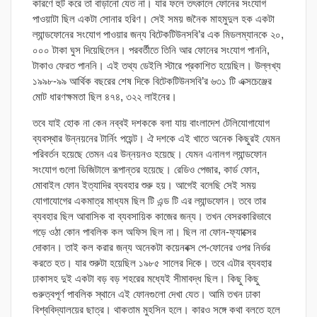
কারণে হুট করে তা বাড়ানো যেত না। যার ফলে তৎকালে ফোনের সংযোগ
পাওয়াটা ছিল একটা সোনার হরিণ। সেই সময় জনৈক মাহমুদুল হক একটা
ল্যান্ডফোনের সংযোগ পাওয়ার জন্য বিটেকটিউনসবি’র এক মিডলম্যানকে ২০,
০০০ টাকা ঘুস দিয়েছিলেন। পরবর্তীতে তিনি আর ফোনের সংযোগ পাননি,
টাকাও ফেরত পাননি। এই তথ্য ডেইলি স্টারে প্রকাশিত হয়েছিল। উল্লখ্য
১৯৯৮-৯৯ আর্থিক বছরের শেষ দিকে বিটেকটিউনসবি’র ৬৩১ টি এক্সচেঞ্জের
মোট ধারণক্ষমতা ছিল ৪৭৪, ৩২২ লাইনের।
তবে যাই হোক না কেন নব্বই দশককে বলা যায় বাংলাদেশ টেলিযোগাযোগ
ব্যবস্থার উন্নয়নের টার্নিং পয়েন্ট। ঐ দশকে এই খাতে অনেক কিছুরই যেমন
পরিবর্তন হয়েছে তেমন এর উন্নয়নও হয়েছে। যেমন এনালগ ল্যান্ডফোন
সংযোগ গুলো ডিজিটালে রূপান্তর হয়েছে। রেডিও পেজার, কার্ড ফোন,
মোবাইল ফোন ইত্যাদির ব্যবহার শুরু হয়। আগেই বলেছি সেই সময়
যোগাযোগের একমাত্র মাধ্যম ছিল টি এন্ড টি এর ল্যান্ডফোন। তবে তার
ব্যবহার ছিল আবাসিক বা ব্যবসায়িক কাজের জন্য। তখন বেসরকারিভাবে
গড়ে ওঠা কোন পাবলিক কল অফিস ছিল না। ছিল না ফোন-ফ্যাক্সের
দোকান। তাই কল করার জন্য অনেকটা কয়েনবক্স পে-ফোনের ওপর নির্ভর
করতে হত। যার শুরুটা হয়েছিল ১৯৮৫ সালের দিকে। তবে এটার ব্যবহার
ঢাকাসহ দুই একটা বড় বড় শহরের মধ্যেই সীমাবদ্ধ ছিল। কিছু কিছু
গুরুত্বপূর্ণ পাবলিক স্থানে এই ফোনগুলো দেখা যেত। আমি তখন ঢাকা
বিশ্ববিদ্যালয়ের ছাত্র। থাকতাম মুহসিন হলে। কারও সঙ্গে কথা বলতে হলে