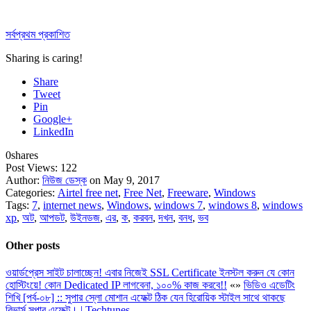
সর্বপ্রথম প্রকাশিত
Sharing is caring!
Share
Tweet
Pin
Google+
LinkedIn
0
shares
Post Views:
122
Author:
নিউজ ডেস্ক
on May 9, 2017
Categories:
Airtel free net
,
Free Net
,
Freeware
,
Windows
Tags:
7
,
internet news
,
Windows
,
windows 7
,
windows 8
,
windows
xp
,
অট
,
আপডট
,
উইনডজ
,
এর
,
ক
,
করবন
,
দখন
,
বনধ
,
ভব
Other posts
ওয়ার্ডপ্রেস সাইট চালাচ্ছেন! এবার নিজেই SSL Certificate ইনস্টল করুন যে কোন
হোস্টিংয়ে! কোন Dedicated IP লাগবেনা, ১০০% কাজ করবে!!
«
»
ভিডিও এডেটিং
শিখি [পর্ব-০৮] :: সুপার স্লো মোশান এফেক্ট ঠিক যেন হিরোয়িক স্টাইল সাথে থাকছে
রিভার্স সুপার এফেক্ট। | Techtunes