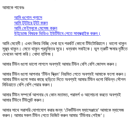
আমাকে পাবেনঃ
আমি গুগোল প্লাসে
আমি টুইটারে টুইট করুন
আমি ফেইসবুকে মেসেজ করুন
উইন্ডোজ বিষয়ক ভিডিও ইউটিউবে পেতে সাবস্ক্রাইক করুন।
আমি মেহেদী। এখন বিদায় নিচ্ছি দেখা হবে পরবর্তি কোনো টিউটোরিয়ালে। ভালো থাকুন
সুস্থ্য থাকুন। মেতে থাকুন প্রযুক্তির সুরে। ধন্যবাদ সবাইকে। ভুল ত্রুটি ক্ষমার দৃষ্টিতে
দেখবেন আশা করি। খোদা হাফিজ।
আমার টিউন গুলো ভালো লাগলে অবশ্যই আমার টিউন বেশি বেশি
জোসস করুন
।
আমার টিউন গুলো আপনার ‘টিউন স্ক্রিন’ নিয়মিত পেতে অবশ্যই আমাকে
ফলো করুন
।
আমার টিউন গুলো সবার কাছে ছড়িতে দিতে অবশ্যই আমার টিউন গুলো বিভিন্ন সৌশল
মিডিয়াতে বেশি বেশি
শেয়ার করুন
।
আমার টিউন সম্পর্কে আপনার যে কোন মতামত, পরামর্শ ও আলোচনা করতে অবশ্যই
আমার টিউনে
টিউমেন্ট করুন
।
আমার সাথে সরাসরি যোগাযোগ করার জন্য ‘টেকটিউনস ম্যাসেঞ্জারে’ আমাকে
ম্যাসেজ
করুন
। আমার সকল টিউন পেতে ভিজিট করুন আমার
‘টিউনার পেইজ’
।