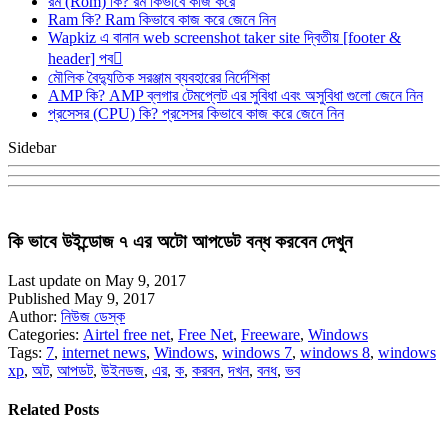
রম (Rom) কি? রম কিভাবে কাজ করে
Ram কি? Ram কিভাবে কাজ করে জেনে নিন
Wapkiz এ বানান web screenshot taker site দ্বিতীয় [footer &
header] পব
মৌলিক বৈদ্যুতিক সরঞ্জাম ব্যবহারের নির্দেশিকা
AMP কি? AMP ব্লগার টেমপ্লেট এর সুবিধা এবং অসুবিধা গুলো জেনে নিন
প্রসেসর (CPU) কি? প্রসেসর কিভাবে কাজ করে জেনে নিন
Sidebar
কি ভাবে উইন্ডোজ ৭ এর অটো আপডেট বন্ধ করবেন দেখুন
Last update on May 9, 2017
Published May 9, 2017
Author:
নিউজ ডেস্ক
Categories:
Airtel free net
,
Free Net
,
Freeware
,
Windows
Tags:
7
,
internet news
,
Windows
,
windows 7
,
windows 8
,
windows
xp
,
অট
,
আপডট
,
উইনডজ
,
এর
,
ক
,
করবন
,
দখন
,
বনধ
,
ভব
Related Posts