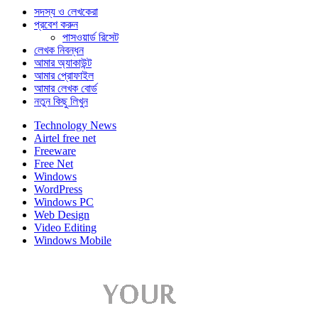
সদস্য ও লেখকেরা
প্রবেশ করুন
পাসওয়ার্ড রিসেট
লেখক নিবন্ধন
আমার অ্যাকাউন্ট
আমার প্রোফাইল
আমার লেখক বোর্ড
নতুন কিছু লিখুন
Technology News
Airtel free net
Freeware
Free Net
Windows
WordPress
Windows PC
Web Design
Video Editing
Windows Mobile