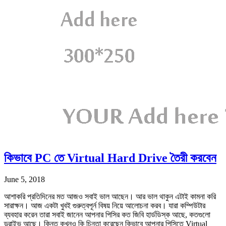
কিভাবে PC তে Virtual Hard Drive তৈরী করবেন
June 5, 2018
আশাকরি প্রতিদিনের মত আজও সবাই ভাল আছেন। আর ভাল থাকুন এটাই কামনা করি
সারাক্ষন। আজ একটা খুবই গুরুত্বপূর্ন বিষয় নিয়ে আলোচনা করব। যারা কম্পিউটার
ব্যবহার করেন তারা সবাই জানেন আপনার পিসির কত জিবি হার্ডডিস্ক আছে, কতগুলো
ড্রাইভ আছে। কিন্তু কখনও কি চিন্তা করেছেন কিভাবে আপনার পিসিতে Virtual