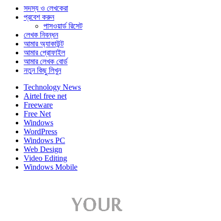
সদস্য ও লেখকেরা
প্রবেশ করুন
পাসওয়ার্ড রিসেট
লেখক নিবন্ধন
আমার অ্যাকাউন্ট
আমার প্রোফাইল
আমার লেখক বোর্ড
নতুন কিছু লিখুন
Technology News
Airtel free net
Freeware
Free Net
Windows
WordPress
Windows PC
Web Design
Video Editing
Windows Mobile