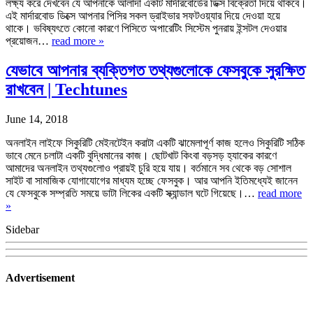
লক্ষ্য করে দেখবেন যে আপনাকে আলাদা একটি মার্দারবোর্ডের ডিক্স বিক্রেতা দিয়ে থাকবে।
এই মার্দারবোড ডিক্সে আপনার পিসির সকল ড্রাইভার সফটওয়্যার দিয়ে দেওয়া হয়ে
থাকে। ভবিষ্যৎতে কোনো কারণে পিসিতে অপারেটিং সিস্টেম পুনরায় ইন্সটল দেওয়ার
প্রয়োজন…
read more »
যেভাবে আপনার ব্যক্তিগত তথ্যগুলোকে ফেসবুকে সুরক্ষিত
রাখবেন | Techtunes
June 14, 2018
অনলাইন লাইফে সিকুরিটি মেইনটেইন করাটা একটি ঝামেলাপূর্ণ কাজ হলেও সিকুরিটি সঠিক
ভাবে মেনে চলাটা একটি বুদ্ধিমানের কাজ। ছোটখাট কিংবা বড়সড় হ্যাকের কারণে
আমাদের অনলাইন তথ্যগুলোও প্রায়ই চুরি হয়ে যায়। বর্তমানে সব থেকে বড় সোশাল
সাইট বা সামাজিক যোগাযোগের মাধ্যম হচ্ছে ফেসবুক। আর আপনি ইতিমধ্যেই জানেন
যে ফেসবুকে সম্প্রতি সময়ে ডাটা লিকের একটি স্ক্যান্ডাল ঘটে গিয়েছে।…
read more
»
Sidebar
Advertisement