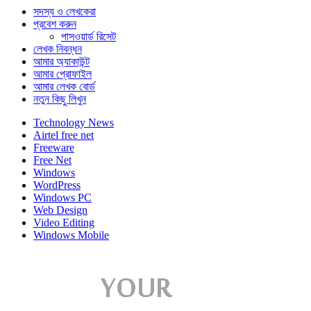
সদস্য ও লেখকেরা
প্রবেশ করুন
পাসওয়ার্ড রিসেট
লেখক নিবন্ধন
আমার অ্যাকাউন্ট
আমার প্রোফাইল
আমার লেখক বোর্ড
নতুন কিছু লিখুন
Technology News
Airtel free net
Freeware
Free Net
Windows
WordPress
Windows PC
Web Design
Video Editing
Windows Mobile