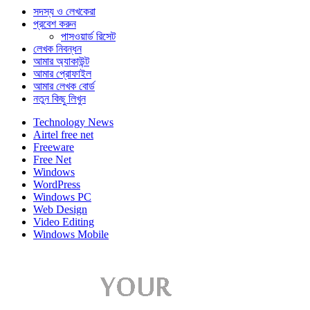
সদস্য ও লেখকেরা
প্রবেশ করুন
পাসওয়ার্ড রিসেট
লেখক নিবন্ধন
আমার অ্যাকাউন্ট
আমার প্রোফাইল
আমার লেখক বোর্ড
নতুন কিছু লিখুন
Technology News
Airtel free net
Freeware
Free Net
Windows
WordPress
Windows PC
Web Design
Video Editing
Windows Mobile