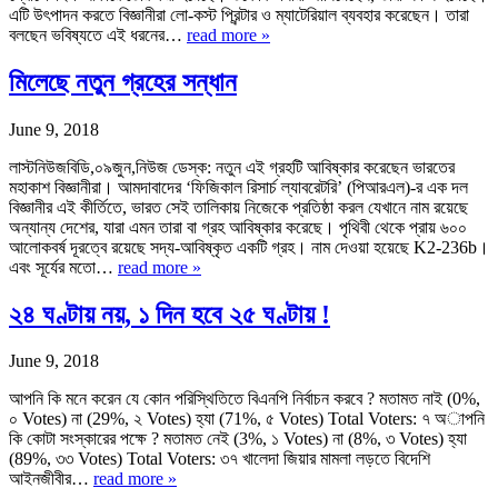
এটি উৎপাদন করতে বিজ্ঞানীরা লো-কস্ট প্রিন্টার ও ম্যাটেরিয়াল ব্যবহার করেছেন। তারা
বলছেন ভবিষ্যতে এই ধরনের…
read more »
মিলেছে নতুন গ্রহের সন্ধান
June 9, 2018
লাস্টনিউজবিডি,০৯জুন,নিউজ ডেস্ক: নতুন এই গ্রহটি আবিষ্কার করেছেন ভারতের
মহাকাশ বিজ্ঞানীরা। আমদাবাদের ‘ফিজিকাল রিসার্চ ল্যাবরেটরি’ (পিআরএল)-র এক দল
বিজ্ঞানীর এই কীর্তিতে, ভারত সেই তালিকায় নিজেকে প্রতিষ্ঠা করল যেখানে নাম রয়েছে
অন্যান্য দেশের, যারা এমন তারা বা গ্রহ আবিষ্কার করেছে। পৃথিবী থেকে প্রায় ৬০০
আলোকবর্ষ দূরত্বে রয়েছে সদ্য-আবিষ্কৃত একটি গ্রহ। নাম দেওয়া হয়েছে K2-236b।
এবং সূর্যের মতো…
read more »
২৪ ঘণ্টায় নয়, ১ দিন হবে ২৫ ঘণ্টায় !
June 9, 2018
আপনি কি মনে করেন যে কোন পরিস্থিতিতে বিএনপি নির্বাচন করবে ? মতামত নাই (0%,
০ Votes) না (29%, ২ Votes) হ্যা (71%, ৫ Votes) Total Voters: ৭ অাপনি
কি কোটা সংস্কারের পক্ষে ? মতামত নেই (3%, ১ Votes) না (8%, ৩ Votes) হ্যা
(89%, ৩৩ Votes) Total Voters: ৩৭ খালেদা জিয়ার মামলা লড়তে বিদেশি
আইনজীবীর…
read more »