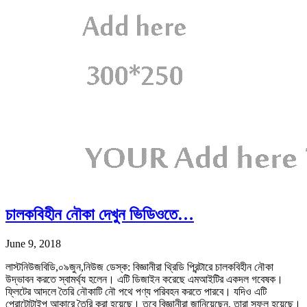
চালকবিহীন নৌকা দেখুন ভিডিওতে…
June 9, 2018
লাস্টনিউজবিডি,০৯জুন,নিউজ ডেস্ক: বিজ্ঞানীরা থ্রিডি প্রিন্টারে চালকবিহীন নৌকা
উদ্ভাবন করতে স্বামর্থ্য হলেন। এটি ডিজাইন করেছে এমআইটির একদল গবেষক।
ফ্লিটের আদলে তৈরি নৌকাটি নৌ পথে পণ্য পরিবহন করতে পারবে। যদিও এটি
প্রোটোটাইপ আকারে তৈরি করা হয়েছে। তবে বিজ্ঞানীরা জানিয়েছেন, তারা সফল হয়েছে।