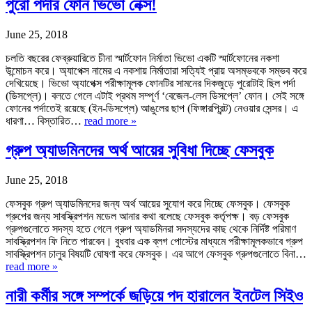
পুরো পর্দার ফোন ভিভো নেক্স!
June 25, 2018
চলতি বছরের ফেব্রুয়ারিতে চীনা স্মার্টফোন নির্মাতা ভিভো একটি স্মার্টফোনের নকশা
উন্মোচন করে। অ্যাপেক্স নামের এ নকশায় নির্মাতারা সত্যিই প্রায় অসম্ভবকে সম্ভব করে
দেখিয়েছে। ভিভো অ্যাপেক্স পরীক্ষামূলক ফোনটির সামনের দিকজুড়ে পুরোটাই ছিল পর্দা
(ডিসপ্লে)। বলতে গেলে এটাই প্রথম সম্পূর্ণ ‘বেজেল-লেস ডিসপ্লে’ ফোন। সেই সঙ্গে
ফোনের পর্দাতেই রয়েছে (ইন-ডিসপ্লে) আঙুলের ছাপ (ফিঙ্গারপ্রিন্ট) নেওয়ার সেন্সর। এ
ধারণা… বিস্তারিত…
read more »
গ্রুপ অ্যাডমিনদের অর্থ আয়ের সুবিধা দিচ্ছে ফেসবুক
June 25, 2018
ফেসবুক গ্রুপ অ্যাডমিনদের জন্য অর্থ আয়ের সুযোগ করে দিচ্ছে ফেসবুক। ফেসবুক
গ্রুপের জন্য সাবস্ক্রিপশন মডেল আনার কথা বলেছে ফেসবুক কর্তৃপক্ষ। বড় ফেসবুক
গ্রুপগুলোতে সদস্য হতে গেলে গ্রুপ অ্যাডমিনরা সদস্যদের কাছ থেকে নির্দিষ্ট পরিমাণ
সাবস্ক্রিপশন ফি নিতে পারবেন। বুধবার এক ব্লগ পোস্টের মাধ্যমে পরীক্ষামূলকভাবে গ্রুপ
সাবস্ক্রিপশন চালুর বিষয়টি ঘোষণা করে ফেসবুক। এর আগে ফেসবুক গ্রুপগুলোতে বিনা…
read more »
নারী কর্মীর সঙ্গে সম্পর্কে জড়িয়ে পদ হারালেন ইনটেল সিইও