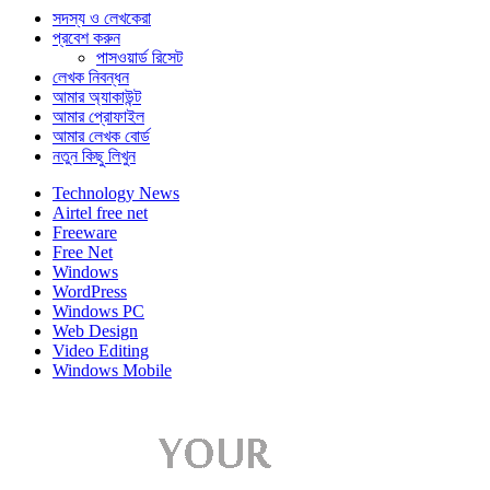
সদস্য ও লেখকেরা
প্রবেশ করুন
পাসওয়ার্ড রিসেট
লেখক নিবন্ধন
আমার অ্যাকাউন্ট
আমার প্রোফাইল
আমার লেখক বোর্ড
নতুন কিছু লিখুন
Technology News
Airtel free net
Freeware
Free Net
Windows
WordPress
Windows PC
Web Design
Video Editing
Windows Mobile