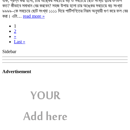
যাক, প্রশ্ন করা হলো, চার অঙ্কের সবচেয়ে বড় ও সবচেয়ে ছোট সংখ্যা দুটির গুণফল
কত? কীভাবে সমাধান বের করবেন? সহজ উপায় হলো চার অঙ্কের সবচেয়ে বড় সংখ্যা
৯৯৯৯–কে সবচেয়ে ছোট সংখ্যা ১১১১ দিয়ে পাটিগণিতের নিয়ম অনুযায়ী গুণ করে ফল বের
করা। এটা…
read more »
1
2
»
Last »
Sidebar
Advertisement