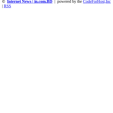
©
Internet News | in.com.BD
| powered by the
CodeForHost,Inc
|
RSS