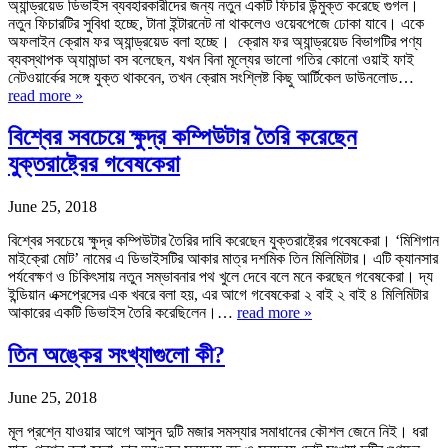
অ্যান্ড্রয়েড ডিভাইস ব্যবহারকারীদের জন্য নতুন একটি ফিচার উন্মুক্ত করেছে গুগল।
নতুন ফিচারটির সুবিধা হচ্ছে, টানা ইন্টারনেট না থাকলেও ওয়েবপেজে ঢোকা যাবে। একে
অফলাইন ক্রোম ফর অ্যান্ড্রয়েড বলা হচ্ছে। ক্রোম ফর অ্যান্ড্রয়েড বিভাগটির পণ্য
ব্যবস্থাপক অ্যামান্ডা বস বলেছেন, যখন বিনা মূল্যের ভালো গতির কোনো ওয়াই ফাই
নেটওয়ার্কের সঙ্গে যুক্ত থাকবেন, তখন ক্রোম সংশ্লিষ্ট কিছু আর্টিকেল ডাউনলোড…
read more »
বিশ্বের সবচেয়ে ক্ষুদ্র কম্পিউটার তৈরি করেছেন
যুক্তরাষ্ট্রের গবেষকেরা
June 25, 2018
বিশ্বের সবচেয়ে ক্ষুদ্র কম্পিউটার তৈরির দাবি করেছেন যুক্তরাষ্ট্রের গবেষকেরা। ‘মিশিগান
মাইক্রো মোট’ নামের এ ডিভাইসটির আকার মাত্র দশমিক তিন মিলিমিটার। এটি ক্যানসার
পর্যবেক্ষণ ও চিকিৎসায় নতুন সম্ভাবনার পথ খুলে দেবে বলে মনে করছেন গবেষকেরা। দ্য
ইন্ডিয়ান এক্সপ্রেসের এক খবরে বলা হয়, এর আগে গবেষকেরা ২ বাই ২ বাই ৪ মিলিমিটার
আকারের একটি ডিভাইস তৈরি করেছিলেন।…
read more »
তিন অঙ্কের সংখ্যাগুলো কী?
June 25, 2018
মূল প্রশ্নে যাওয়ার আগে আসুন দুটি মজার সমস্যার সমাধানের কৌশল জেনে নিই। ধরা