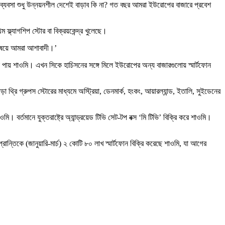
রা ব্যবসা শুধু উন্নয়নশীল দেশেই বাড়াব কি না? গত বছর আমরা ইউরোপের বাজারে প্রবেশ
ফ্ল্যাগশিপ স্টোর বা বিক্রয়কেন্দ্র খুলেছে।
র বিষয়ে আমরা আশাবাদী।’
ড়া পায় শাওমি। এখন সিকে হাচিসনের সঙ্গে মিলে ইউরোপের অন্য বাজারগুলোয় স্মার্টফোন
 থ্রি গ্রুপস স্টোরের মাধ্যমে অস্ট্রিয়া, ডেনমার্ক, হংকং, আয়ারল্যান্ড, ইতালি, সুইডেনের
বর্তমানে যুক্তরাষ্ট্রে অ্যান্ড্রয়েড টিভি সেট-টপ বক্স ‘মি টিভি’ বিক্রি করে শাওমি।
রান্তিকে (জানুয়ারি-মার্চ) ২ কোটি ৮০ লাখ স্মার্টফোন বিক্রি করেছে শাওমি, যা আগের