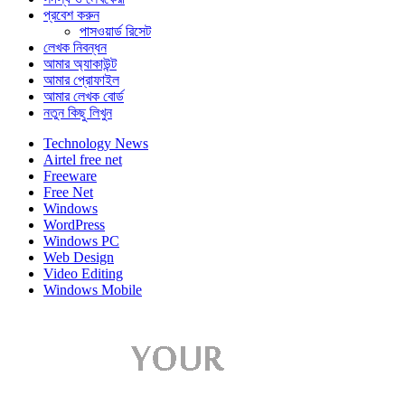
প্রবেশ করুন
পাসওয়ার্ড রিসেট
লেখক নিবন্ধন
আমার অ্যাকাউন্ট
আমার প্রোফাইল
আমার লেখক বোর্ড
নতুন কিছু লিখুন
Technology News
Airtel free net
Freeware
Free Net
Windows
WordPress
Windows PC
Web Design
Video Editing
Windows Mobile