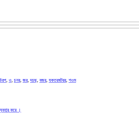
উরপ
,
ও
,
চনর
,
জর
,
দচছ
,
বজর
,
যকতরষটরর
,
শওম
ব্যবহার করে ।