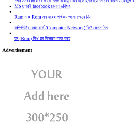
নগদ নম্বর দিয়ে যে কারো নগদ একাউন্ট এর হাফ ইনফরমেশন বের করুন ওয়েবটুল 
Mb ছাড়াই facebook চালান ছবিসহ
Ram এবং Rom এর মধ্যে পার্থক্য গুলো জেনে নিন
কম্পিউটার নেটওয়ার্ক (Computer Network) কি? জেনে নিন
রম (Rom) কি? রম কিভাবে কাজ করে
Advertisement