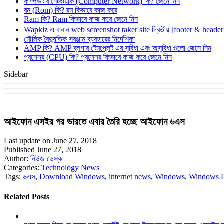
কম্পিউটার নেটওয়ার্ক (Computer Network) কি? জেনে নিন
রম (Rom) কি? রম কিভাবে কাজ করে
Ram কি? Ram কিভাবে কাজ করে জেনে নিন
Wapkiz এ বানান web screenshot taker site দ্বিতীয় [footer & heade
মৌলিক বৈদ্যুতিক সরঞ্জাম ব্যবহারের নির্দেশিকা
AMP কি? AMP ব্লগার টেমপ্লেট এর সুবিধা এবং অসুবিধা গুলো জেনে নিন
প্রসেসর (CPU) কি? প্রসেসর কিভাবে কাজ করে জেনে নিন
Sidebar
আইফোন এসইর পর ভারতে এবার তৈরি হচ্ছে আইফোন ৬এস
Last update on June 27, 2018
Published June 27, 2018
Author:
নিউজ ডেস্ক
Categories:
Technology News
Tags:
৬এস
,
Download Windows
,
internet news
,
Windows
,
Windows 
Related Posts