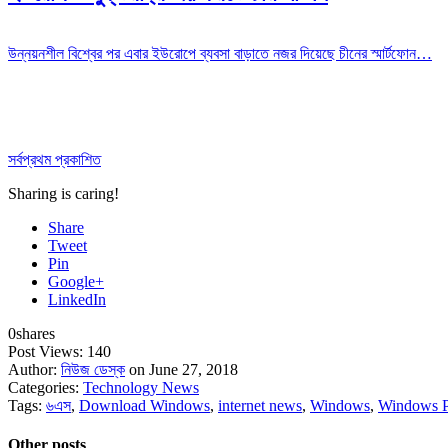
উন্নয়নশীল বিশ্বের পর এবার ইউরোপে ব্যবসা বাড়াতে নজর দিয়েছে চীনের স্মার্টফোন…
সর্বপ্রথম প্রকাশিত
Sharing is caring!
Share
Tweet
Pin
Google+
LinkedIn
0
shares
Post Views:
140
Author:
নিউজ ডেস্ক
on June 27, 2018
Categories:
Technology News
Tags:
৬এস
,
Download Windows
,
internet news
,
Windows
,
Windows 
Other posts