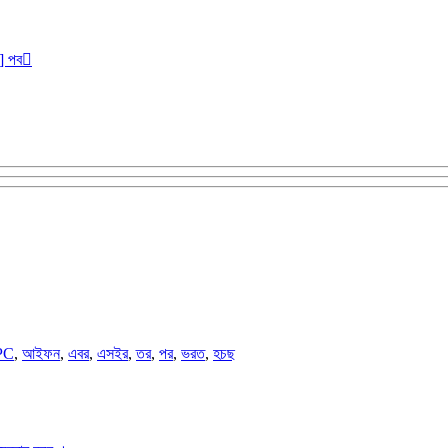
r] পব
PC
,
আইফন
,
এবর
,
এসইর
,
তর
,
পর
,
ভরত
,
হচছ