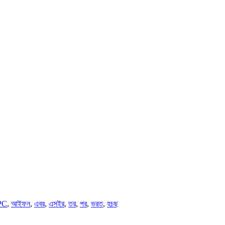
PC
,
আইফন
,
এবর
,
এসইর
,
তর
,
পর
,
ভরত
,
হচছ