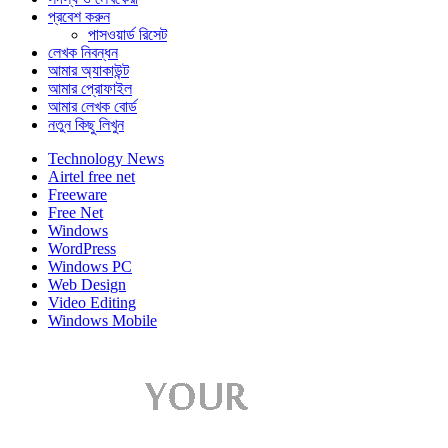
প্রবেশ করুন
পাসওয়ার্ড রিসেট
লেখক নিবন্ধন
আমার অ্যাকাউন্ট
আমার প্রোফাইল
আমার লেখক বোর্ড
নতুন কিছু লিখুন
Technology News
Airtel free net
Freeware
Free Net
Windows
WordPress
Windows PC
Web Design
Video Editing
Windows Mobile