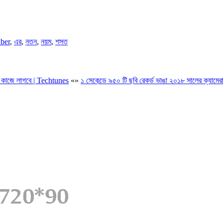
ber
,
এর
,
নতন
,
নয়ম
,
শসত
 কাজে লাগবে | Techtunes
«
»
১ সেকেন্ডে ৯৫০ টি ছবি রেকর্ড ভাঙা ২০১৮ সালের ক্যা