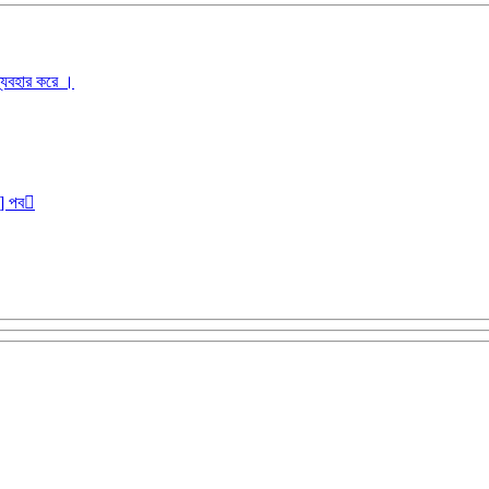
ব্যবহার করে ।
r] পব