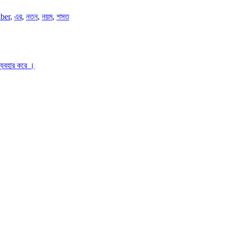
ber
,
এর
,
নতন
,
নয়ম
,
শসত
ব্যবহার করে ।