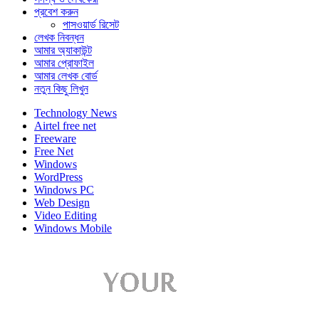
প্রবেশ করুন
পাসওয়ার্ড রিসেট
লেখক নিবন্ধন
আমার অ্যাকাউন্ট
আমার প্রোফাইল
আমার লেখক বোর্ড
নতুন কিছু লিখুন
Technology News
Airtel free net
Freeware
Free Net
Windows
WordPress
Windows PC
Web Design
Video Editing
Windows Mobile