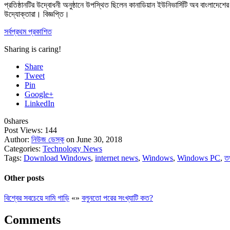
প্রতিষ্ঠানটির উদ্বোধনী অনুষ্ঠানে উপস্থিত ছিলেন কানাডিয়ান ইউনিভার্সিটি অব বাংলাদেশে
উদ্যোক্তারা। বিজ্ঞপ্তি।
সর্বপ্রথম প্রকাশিত
Sharing is caring!
Share
Tweet
Pin
Google+
LinkedIn
0
shares
Post Views:
144
Author:
নিউজ ডেস্ক
on June 30, 2018
Categories:
Technology News
Tags:
Download Windows
,
internet news
,
Windows
,
Windows PC
,
ত
Other posts
বিশ্বের সবচেয়ে দামি গাড়ি
«
»
বলুনতো পরের সংখ্যাটি কত?
Comments