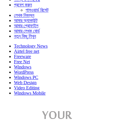
প্রবেশ করুন
পাসওয়ার্ড রিসেট
লেখক নিবন্ধন
আমার অ্যাকাউন্ট
আমার প্রোফাইল
আমার লেখক বোর্ড
নতুন কিছু লিখুন
Technology News
Airtel free net
Freeware
Free Net
Windows
WordPress
Windows PC
Web Design
Video Editing
Windows Mobile