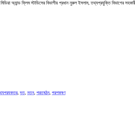
র মিডিয়া অ্যান্ড ফ্লিম স্টাডিসের বিভাগীয় প্রধান নুরুল ইসলাম, তথ্যপ্রযুক্তি বিভাগের স
থযপরযকতর
,
দত
,
নতন
,
পরতষঠন
,
পরশকষণ