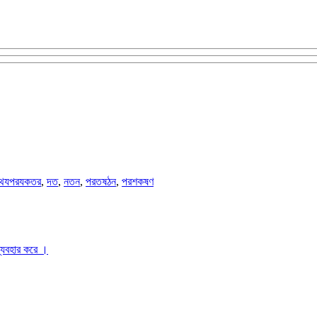
থযপরযকতর
,
দত
,
নতন
,
পরতষঠন
,
পরশকষণ
ব্যবহার করে ।