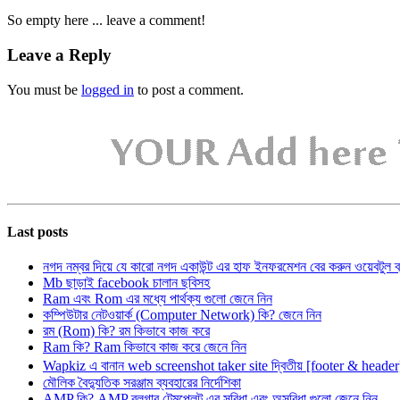
So empty here ... leave a comment!
Leave a Reply
You must be
logged in
to post a comment.
Last posts
নগদ নম্বর দিয়ে যে কারো নগদ একাউন্ট এর হাফ ইনফরমেশন বের করুন ওয়েবটুল 
Mb ছাড়াই facebook চালান ছবিসহ
Ram এবং Rom এর মধ্যে পার্থক্য গুলো জেনে নিন
কম্পিউটার নেটওয়ার্ক (Computer Network) কি? জেনে নিন
রম (Rom) কি? রম কিভাবে কাজ করে
Ram কি? Ram কিভাবে কাজ করে জেনে নিন
Wapkiz এ বানান web screenshot taker site দ্বিতীয় [footer & heade
মৌলিক বৈদ্যুতিক সরঞ্জাম ব্যবহারের নির্দেশিকা
AMP কি? AMP ব্লগার টেমপ্লেট এর সুবিধা এবং অসুবিধা গুলো জেনে নিন