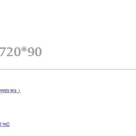
ব্যবহার করে ।
r] পব