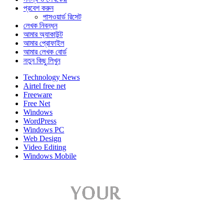
প্রবেশ করুন
পাসওয়ার্ড রিসেট
লেখক নিবন্ধন
আমার অ্যাকাউন্ট
আমার প্রোফাইল
আমার লেখক বোর্ড
নতুন কিছু লিখুন
Technology News
Airtel free net
Freeware
Free Net
Windows
WordPress
Windows PC
Web Design
Video Editing
Windows Mobile