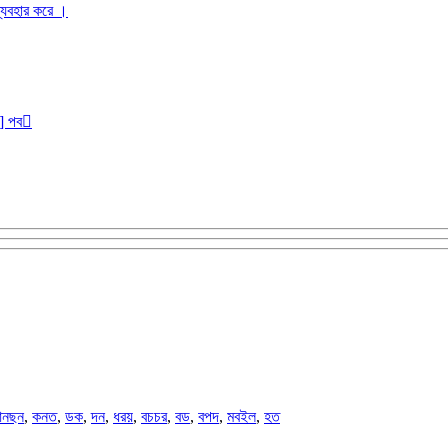
ব্যবহার করে ।
r] পব
নছন
,
কনত
,
ডক
,
দন
,
ধরয়
,
বচচর
,
বড
,
বপদ
,
মবইল
,
হত