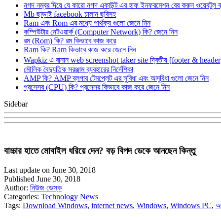
নগদ নম্বর দিয়ে যে কারো নগদ একাউন্ট এর হাফ ইনফরমেশন বের করুন ওয়েবটুল 
Mb ছাড়াই facebook চালান ছবিসহ
Ram এবং Rom এর মধ্যে পার্থক্য গুলো জেনে নিন
কম্পিউটার নেটওয়ার্ক (Computer Network) কি? জেনে নিন
রম (Rom) কি? রম কিভাবে কাজ করে
Ram কি? Ram কিভাবে কাজ করে জেনে নিন
Wapkiz এ বানান web screenshot taker site দ্বিতীয় [footer & heade
মৌলিক বৈদ্যুতিক সরঞ্জাম ব্যবহারের নির্দেশিকা
AMP কি? AMP ব্লগার টেমপ্লেট এর সুবিধা এবং অসুবিধা গুলো জেনে নিন
প্রসেসর (CPU) কি? প্রসেসর কিভাবে কাজ করে জেনে নিন
Sidebar
বাচ্চার হাতে মোবাইল ধরিয়ে দেন? বড় বিপদ ডেকে আনছেন কিন্তু
Last update on June 30, 2018
Published June 30, 2018
Author:
নিউজ ডেস্ক
Categories:
Technology News
Tags:
Download Windows
,
internet news
,
Windows
,
Windows PC
,
আ