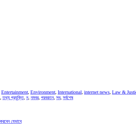
,
Entertainment
,
Environment
,
International
,
internet news
,
Law & Justi
,
তথ্য প্রযুক্তি
,
ন
,
নমবর
,
পরবরতন
,
সব
,
সর্বশেষ
 করবেন যেভাবে