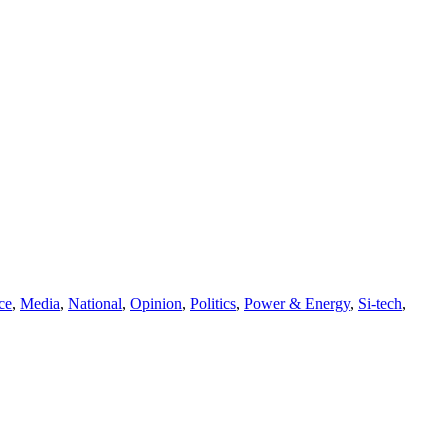
ce
,
Media
,
National
,
Opinion
,
Politics
,
Power & Energy
,
Si-tech
,