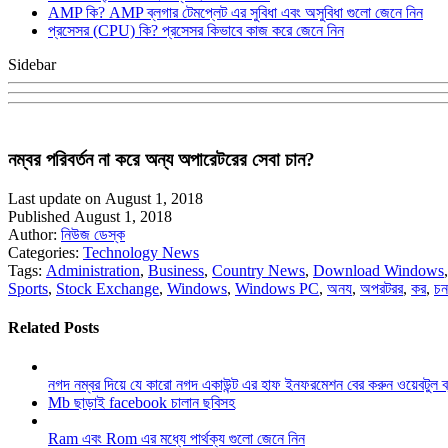
AMP কি? AMP ব্লগার টেমপ্লেট এর সুবিধা এবং অসুবিধা গুলো জেনে নিন
প্রসেসর (CPU) কি? প্রসেসর কিভাবে কাজ করে জেনে নিন
Sidebar
নম্বর পরিবর্তন না করে অন্য অপারেটরের সেবা চান?
Last update on August 1, 2018
Published August 1, 2018
Author:
নিউজ ডেস্ক
Categories:
Technology News
Tags:
Administration
,
Business
,
Country News
,
Download Windows
Sports
,
Stock Exchange
,
Windows
,
Windows PC
,
অনয
,
অপরটরর
,
কর
,
চন
Related Posts
নগদ নম্বর দিয়ে যে কারো নগদ একাউন্ট এর হাফ ইনফরমেশন বের করুন ওয়েবটুল 
Mb ছাড়াই facebook চালান ছবিসহ
Ram এবং Rom এর মধ্যে পার্থক্য গুলো জেনে নিন