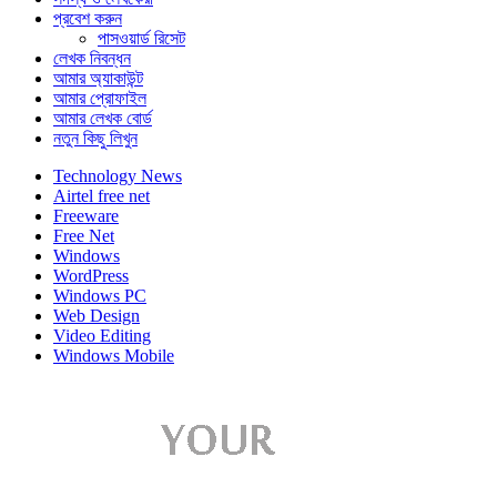
প্রবেশ করুন
পাসওয়ার্ড রিসেট
লেখক নিবন্ধন
আমার অ্যাকাউন্ট
আমার প্রোফাইল
আমার লেখক বোর্ড
নতুন কিছু লিখুন
Technology News
Airtel free net
Freeware
Free Net
Windows
WordPress
Windows PC
Web Design
Video Editing
Windows Mobile