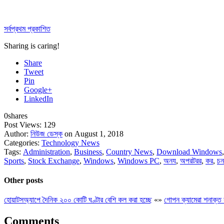
সর্বপ্রথম প্রকাশিত
Sharing is caring!
Share
Tweet
Pin
Google+
LinkedIn
0
shares
Post Views:
129
Author:
নিউজ ডেস্ক
on August 1, 2018
Categories:
Technology News
Tags:
Administration
,
Business
,
Country News
,
Download Windows
Sports
,
Stock Exchange
,
Windows
,
Windows PC
,
অনয
,
অপরটরর
,
কর
,
চন
Other posts
হোয়াটসঅ্যাপে দৈনিক ২০০ কোটি ঘণ্টার বেশি কল করা হচ্ছে
«
»
গোপন ক্যামেরা শনাক্ত
Comments