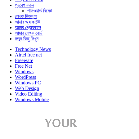
প্রবেশ করুন
পাসওয়ার্ড রিসেট
লেখক নিবন্ধন
আমার অ্যাকাউন্ট
আমার প্রোফাইল
আমার লেখক বোর্ড
নতুন কিছু লিখুন
Technology News
Airtel free net
Freeware
Free Net
Windows
WordPress
Windows PC
Web Design
Video Editing
Windows Mobile