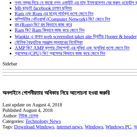
নগদ নম্বর দিয়ে যে কারো নগদ একাউন্ট এর হাফ ইনফরমেশন বের করুন ওয়েবটুল 
Mb ছাড়াই facebook চালান ছবিসহ
Ram এবং Rom এর মধ্যে পার্থক্য গুলো জেনে নিন
কম্পিউটার নেটওয়ার্ক (Computer Network) কি? জেনে নিন
রম (Rom) কি? রম কিভাবে কাজ করে
Ram কি? Ram কিভাবে কাজ করে জেনে নিন
Wapkiz এ বানান web screenshot taker site দ্বিতীয় [footer & heade
মৌলিক বৈদ্যুতিক সরঞ্জাম ব্যবহারের নির্দেশিকা
AMP কি? AMP ব্লগার টেমপ্লেট এর সুবিধা এবং অসুবিধা গুলো জেনে নিন
প্রসেসর (CPU) কি? প্রসেসর কিভাবে কাজ করে জেনে নিন
Sidebar
অনলাইনে গোপনীয়তার অধিকার নিয়ে আলোচনা হওয়া জরুরি
Last update on August 4, 2018
Published August 4, 2018
Author:
নিউজ ডেস্ক
Categories:
Technology News
Tags:
Download Windows
,
internet news
,
Windows
,
Windows PC
,
অ