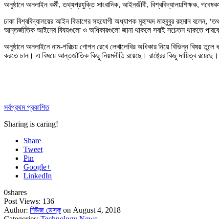
অনুষ্ঠানে অনলাইন কর্মী, তথ্যপ্রযুক্তি সাংবাদিক, আইনজীবী, বিশ্ববিদ্যালয়শিক্ষক, গ
ঢাকা বিশ্ববিদ্যালয়ের আইন বিভাগের সহযোগী অধ্যাপক মুহাম্মদ মাহবুবুর রহমান বলেন, ‘
আন্তর্জাতিক আইনের বিষয়গুলো ও অধিকারগুলো জানা থাকলে সবাই সচেতন থাকতে পার
অনুষ্ঠানে অনলাইনে নাম-পরিচয় গোপন রেখে লেখালেখির অধিকার নিয়ে বিভিন্ন বিষয় তুলে
করতে চান। এ বিষয়ে আন্তর্জাতিক কিছু নিয়মনীতি রয়েছে। রাষ্ট্রের কিছু দায়িত্ব রয়েছে।
সর্বপ্রথম প্রকাশিত
Sharing is caring!
Share
Tweet
Pin
Google+
LinkedIn
0
shares
Post Views:
136
Author:
নিউজ ডেস্ক
on August 4, 2018
Categories:
Technology News