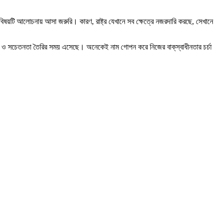
বিষয়টি আলোচনায় আসা জরুরি। কারণ, রাষ্ট্র যেখানে সব ক্ষেত্রে নজরদারি করছে, সেখানে
র ও সচেতনতা তৈরির সময় এসেছে। অনেকেই নাম গোপন করে নিজের বাক্‌স্বাধীনতার চর্চা