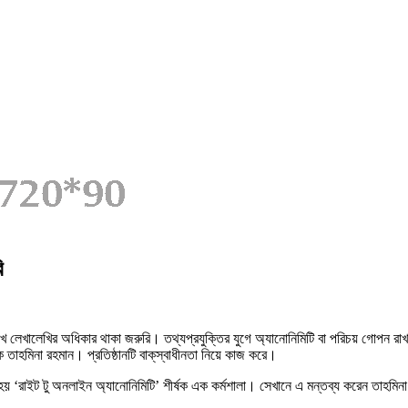
ি
েখালেখির অধিকার থাকা জরুরি। তথ্যপ্রযুক্তির যুগে অ্যানোনিমিটি বা পরিচয় গোপন রাখা
তাহমিনা রহমান। প্রতিষ্ঠানটি বাক্‌স্বাধীনতা নিয়ে কাজ করে।
য় ‘রাইট টু অনলাইন অ্যানোনিমিটি’ শীর্ষক এক কর্মশালা। সেখানে এ মন্তব্য করেন তাহমিন