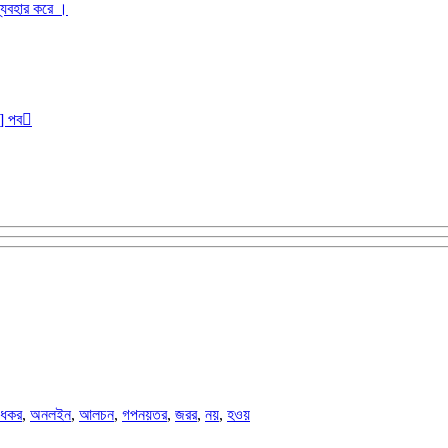
ব্যবহার করে ।
r] পব
ধকর
,
অনলইন
,
আলচন
,
গপনয়তর
,
জরর
,
নয়
,
হওয়