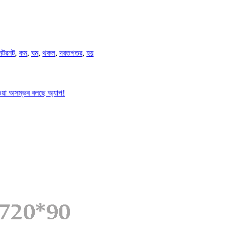
নটরনট
,
কম
,
ঘম
,
থকল
,
দরতগতর
,
হয়
হওয়া অসম্ভব বলছে অ্যাপ!