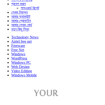
প্রবেশ করুন
পাসওয়ার্ড রিসেট
লেখক নিবন্ধন
আমার অ্যাকাউন্ট
আমার প্রোফাইল
আমার লেখক বোর্ড
নতুন কিছু লিখুন
Technology News
Airtel free net
Freeware
Free Net
Windows
WordPress
Windows PC
Web Design
Video Editing
Windows Mobile