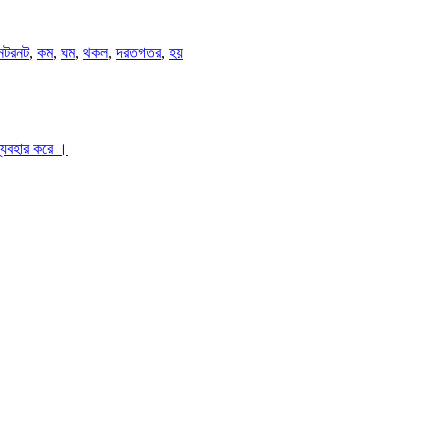
নটরনট
,
কম
,
ঘম
,
থকল
,
দরতগতর
,
হয়
ব্যবহার করে ।