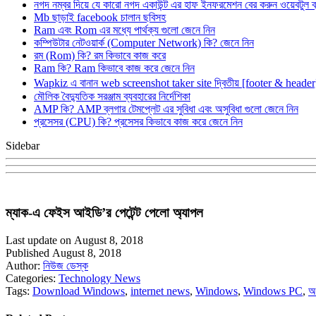
নগদ নম্বর দিয়ে যে কারো নগদ একাউন্ট এর হাফ ইনফরমেশন বের করুন ওয়েবটুল 
Mb ছাড়াই facebook চালান ছবিসহ
Ram এবং Rom এর মধ্যে পার্থক্য গুলো জেনে নিন
কম্পিউটার নেটওয়ার্ক (Computer Network) কি? জেনে নিন
রম (Rom) কি? রম কিভাবে কাজ করে
Ram কি? Ram কিভাবে কাজ করে জেনে নিন
Wapkiz এ বানান web screenshot taker site দ্বিতীয় [footer & heade
মৌলিক বৈদ্যুতিক সরঞ্জাম ব্যবহারের নির্দেশিকা
AMP কি? AMP ব্লগার টেমপ্লেট এর সুবিধা এবং অসুবিধা গুলো জেনে নিন
প্রসেসর (CPU) কি? প্রসেসর কিভাবে কাজ করে জেনে নিন
Sidebar
ম্যাক-এ ফেইস আইডি’র পেটেন্ট পেলো অ্যাপল
Last update on August 8, 2018
Published August 8, 2018
Author:
নিউজ ডেস্ক
Categories:
Technology News
Tags:
Download Windows
,
internet news
,
Windows
,
Windows PC
,
অ