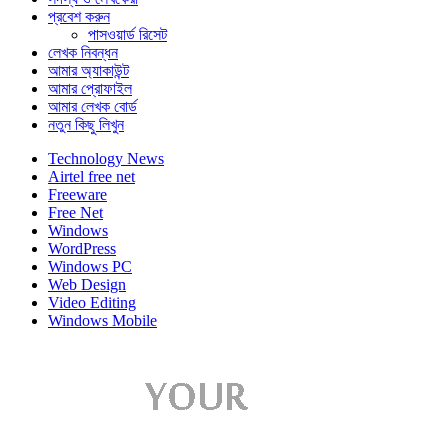
প্রবেশ করুন
পাসওয়ার্ড রিসেট
লেখক নিবন্ধন
আমার অ্যাকাউন্ট
আমার প্রোফাইল
আমার লেখক বোর্ড
নতুন কিছু লিখুন
Technology News
Airtel free net
Freeware
Free Net
Windows
WordPress
Windows PC
Web Design
Video Editing
Windows Mobile