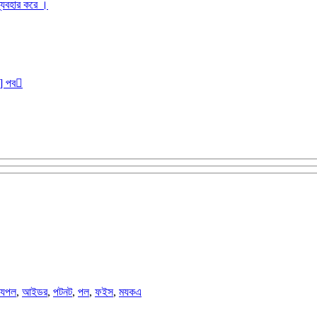
ব্যবহার করে ।
r] পব
যপল
,
আইডর
,
পটনট
,
পল
,
ফইস
,
মযকএ