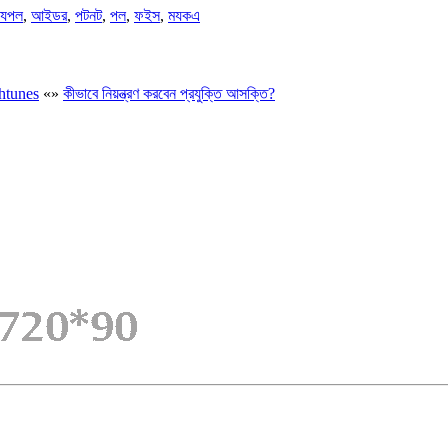
যপল
,
আইডর
,
পটনট
,
পল
,
ফইস
,
মযকএ
chtunes
«
»
কীভাবে নিয়ন্ত্রণ করবেন প্রযুক্তি আসক্তি?