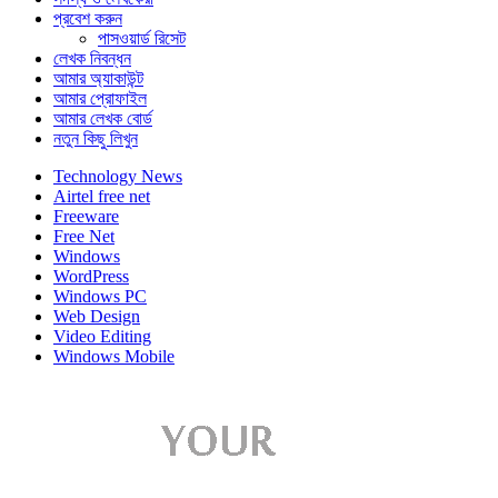
প্রবেশ করুন
পাসওয়ার্ড রিসেট
লেখক নিবন্ধন
আমার অ্যাকাউন্ট
আমার প্রোফাইল
আমার লেখক বোর্ড
নতুন কিছু লিখুন
Technology News
Airtel free net
Freeware
Free Net
Windows
WordPress
Windows PC
Web Design
Video Editing
Windows Mobile