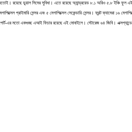
মতোই। রয়েছে ডুয়াল সিমের সুবিধা। এতে রয়েছে অ্যান্ড্রয়েড ৮.১ অরিও ৫.৮ ইঞ্চি ফুল
ক্সেল প্রাইমারি সেন্সর এবং ৫ মেগাপিক্সেল সেকেন্ডারি সেন্সর। ফ্রন্ট ক্যামেরা ১৬ মেগাপি
াপোর্ট-এর মতো একগুচ্ছ এআই ফিচার রয়েছে এই মোবাইলে। স্টোরেজ ৬৪ জিবি। এক্সপ্যান্ডে