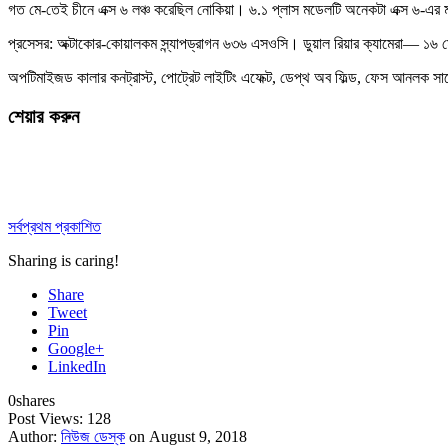
গত মে-তেই চীনে এক্স ৬ লঞ্চ করেছিল নোকিয়া। ৬.১ প্লাস মডেলটি অনেকটা এক্স ৬-এর 
প্রসেসর: অক্টাকোর-কোয়ালকম স্ন্যাপড্রাগন ৬৩৬ এসওসি। ডুয়াল রিয়ার ক্যামেরা— ১৬ মেগাপি
অপটিমাইজড কালার কনট্রাস্ট, পোট্রেট লাইটিং এফেক্ট, ডেপ্থ অব ফিল্ড, ফেস আনলক স
শেয়ার করুন
সর্বপ্রথম প্রকাশিত
Sharing is caring!
Share
Tweet
Pin
Google+
LinkedIn
0
shares
Post Views:
128
Author:
নিউজ ডেস্ক
on August 9, 2018