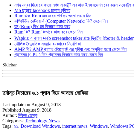
নগদ নম্বর দিয়ে যে কারো নগদ একাউন্ট এর হাফ ইনফরমেশন বের করুন ওয়েবটুল 
Mb ছাড়াই facebook চালান ছবিসহ
Ram এবং Rom এর মধ্যে পার্থক্য গুলো জেনে নিন
কম্পিউটার নেটওয়ার্ক (Computer Network) কি? জেনে নিন
রম (Rom) কি? রম কিভাবে কাজ করে
Ram কি? Ram কিভাবে কাজ করে জেনে নিন
Wapkiz এ বানান web screenshot taker site দ্বিতীয় [footer & heade
মৌলিক বৈদ্যুতিক সরঞ্জাম ব্যবহারের নির্দেশিকা
AMP কি? AMP ব্লগার টেমপ্লেট এর সুবিধা এবং অসুবিধা গুলো জেনে নিন
প্রসেসর (CPU) কি? প্রসেসর কিভাবে কাজ করে জেনে নিন
Sidebar
দুর্দান্ত ফিচারের ৬.১ প্লাস নিয়ে আসছে নোকিয়া
Last update on August 9, 2018
Published August 9, 2018
Author:
নিউজ ডেস্ক
Categories:
Technology News
Tags:
৬১
,
Download Windows
,
internet news
,
Windows
,
Windows P