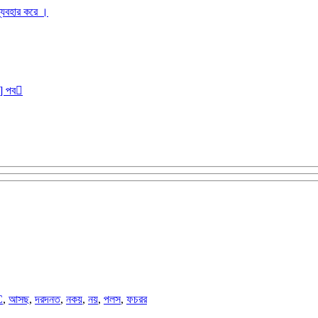
ব্যবহার করে ।
r] পব
C
,
আসছ
,
দরদনত
,
নকয়
,
নয়
,
পলস
,
ফচরর