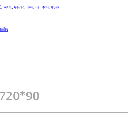
C
,
আসছ
,
দরদনত
,
নকয়
,
নয়
,
পলস
,
ফচরর
ভারতীয়