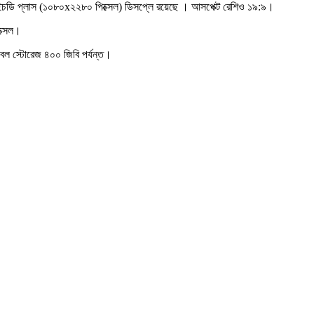
 এইচডি প্লাস (১০৮০x২২৮০ পিক্সেল) ডিসপ্লে রয়েছে । আসপেক্ট রেশিও ১৯:৯।
ক্সেল।
বল স্টোরেজ ৪০০ জিবি পর্যন্ত।