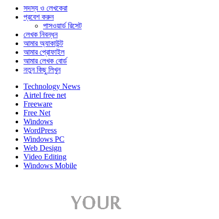
সদস্য ও লেখকেরা
প্রবেশ করুন
পাসওয়ার্ড রিসেট
লেখক নিবন্ধন
আমার অ্যাকাউন্ট
আমার প্রোফাইল
আমার লেখক বোর্ড
নতুন কিছু লিখুন
Technology News
Airtel free net
Freeware
Free Net
Windows
WordPress
Windows PC
Web Design
Video Editing
Windows Mobile