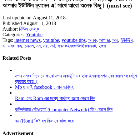
আপনার ইউটিউব চ্যানেল এ! সাথে আরো অনেক কিছু। (must see)
Last update on August 11, 2018
Published August 11, 2018
Author:
নিউজ ডেস্ক
Categories:
Youtube
Tags:
internet news
,
youtube
,
youtube tips
,
অনক
,
আপনর
,
আর
,
ইউটউব
,
এ
,
এবর
,
কছ
,
চযনল
,
নন
,
নয়
,
সথ
,
সবসকইবরভউলইককমনট
,
হজর
Related Posts
নগদ নম্বর দিয়ে যে কারো নগদ একাউন্ট এর হাফ ইনফরমেশন বের করুন ওয়েবটুল
ব্যবহার করে ।
Mb ছাড়াই facebook চালান ছবিসহ
Ram এবং Rom এর মধ্যে পার্থক্য গুলো জেনে নিন
কম্পিউটার নেটওয়ার্ক (Computer Network) কি? জেনে নিন
রম (Rom) কি? রম কিভাবে কাজ করে
Advertisement