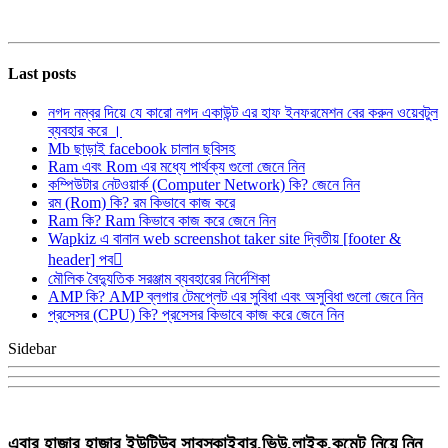
Last posts
নগদ নম্বর দিয়ে যে কারো নগদ একাউন্ট এর হাফ ইনফরমেশন বের করুন ওয়েবটুল
ব্যবহার করে ।
Mb ছাড়াই facebook চালান ছবিসহ
Ram এবং Rom এর মধ্যে পার্থক্য গুলো জেনে নিন
কম্পিউটার নেটওয়ার্ক (Computer Network) কি? জেনে নিন
রম (Rom) কি? রম কিভাবে কাজ করে
Ram কি? Ram কিভাবে কাজ করে জেনে নিন
Wapkiz এ বানান web screenshot taker site দ্বিতীয় [footer &
header] পব
মৌলিক বৈদ্যুতিক সরঞ্জাম ব্যবহারের নির্দেশিকা
AMP কি? AMP ব্লগার টেমপ্লেট এর সুবিধা এবং অসুবিধা গুলো জেনে নিন
প্রসেসর (CPU) কি? প্রসেসর কিভাবে কাজ করে জেনে নিন
Sidebar
এবার হাজার হাজার ইউটিউব সাবস্কাইবার,ভিউ,লাইক,কমেন্ট নিয়ে নিন