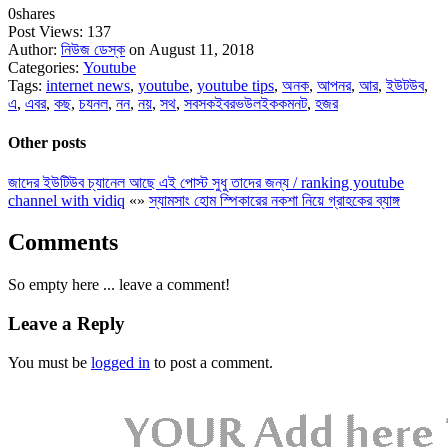
0
shares
Post Views:
137
Author:
নিউজ ডেস্ক
on August 11, 2018
Categories:
Youtube
Tags:
internet news
,
youtube
,
youtube tips
,
অনক
,
আপনর
,
আর
,
ইউটউব
,
এ
,
এবর
,
কছ
,
চযনল
,
নন
,
নয়
,
সথ
,
সবসকইবরভউলইককমনট
,
হজর
Other posts
জাদের ইউটিউব চ্যানেল আছে এই পোস্ট সুধু তাদের জন্য / ranking youtube
channel with vidiq
«
»
স্যামসাং হোম স্পিকারের নকশা নিয়ে গ্রাহকের ব্যাঙ্গ
Comments
So empty here ... leave a comment!
Leave a Reply
You must be
logged in
to post a comment.