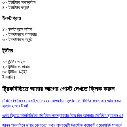
৩> ইউটিউব সাবস্কাইব
৪> ইউটিউব কমেন্ট
ইনস্টাগ্রাম
১> ইনস্টাগ্রাম লাইক
২> ইনস্টাগ্রাম ফলোয়ার
৩> ইনস্টাগ্রাম কমেন্ট
টুইটার
১> টুইটার লাইক
২> টুইটার ফলোয়ার
৩> টুইটার রি-টুইট
ইত্যাদি।
ট্রিকবিডিতে আমার আগের পোস্ট দেখতে ক্লিক করুন
ট্রেডিং কি?এবার মোবাইল দিয়ে coinexchange.io তে ট্রেডিং করুন আর আয় করুন
হাজার হাজার টাকা!
এবার ফ্রিতে আনলিমিটেড ইউটিউব সাবস্কাইবার নিয়ে নিন আপনার ইউটিউব চ্যানেল এ!
জানুন অনলাইনে ডলার কেনাবেচা করার বাংলাদেশি ট্রাস্টেড কয়েকটি ওয়েবসাইট সম্পর্কে