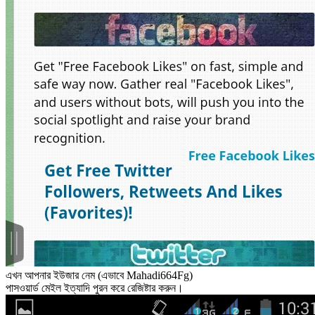
এখন আপনার ইউজার নেম (এভাবে Mahadi664Fg)
পাসওয়ার্ড মেইল ইত্যাদি পুরন করে রেজিষ্টার করুন।