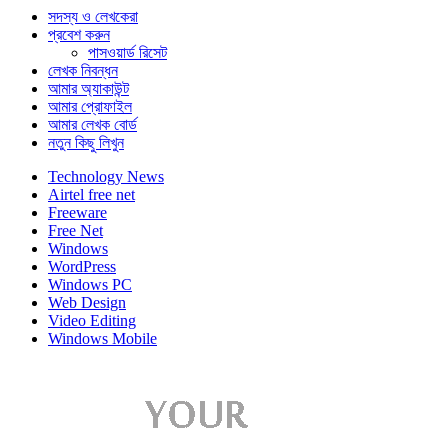
সদস্য ও লেখকেরা
প্রবেশ করুন
পাসওয়ার্ড রিসেট
লেখক নিবন্ধন
আমার অ্যাকাউন্ট
আমার প্রোফাইল
আমার লেখক বোর্ড
নতুন কিছু লিখুন
Technology News
Airtel free net
Freeware
Free Net
Windows
WordPress
Windows PC
Web Design
Video Editing
Windows Mobile