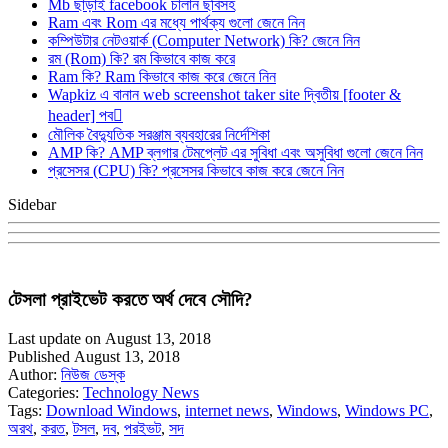
Mb ছাড়াই facebook চালান ছবিসহ
Ram এবং Rom এর মধ্যে পার্থক্য গুলো জেনে নিন
কম্পিউটার নেটওয়ার্ক (Computer Network) কি? জেনে নিন
রম (Rom) কি? রম কিভাবে কাজ করে
Ram কি? Ram কিভাবে কাজ করে জেনে নিন
Wapkiz এ বানান web screenshot taker site দ্বিতীয় [footer &
header] পব
মৌলিক বৈদ্যুতিক সরঞ্জাম ব্যবহারের নির্দেশিকা
AMP কি? AMP ব্লগার টেমপ্লেট এর সুবিধা এবং অসুবিধা গুলো জেনে নিন
প্রসেসর (CPU) কি? প্রসেসর কিভাবে কাজ করে জেনে নিন
Sidebar
টেসলা প্রাইভেট করতে অর্থ দেবে সৌদি?
Last update on August 13, 2018
Published August 13, 2018
Author:
নিউজ ডেস্ক
Categories:
Technology News
Tags:
Download Windows
,
internet news
,
Windows
,
Windows PC
,
অরথ
,
করত
,
টসল
,
দব
,
পরইভট
,
সদ