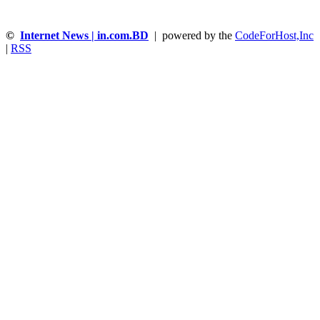
©
Internet News | in.com.BD
| powered by the
CodeForHost,Inc
|
RSS