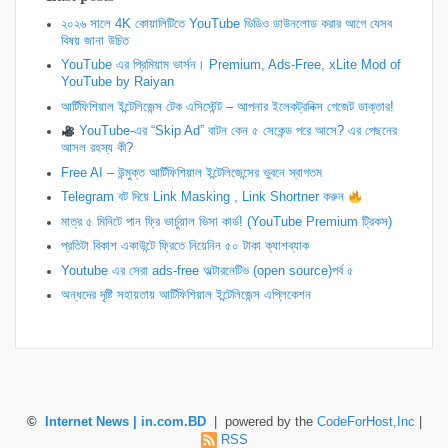
২০২৬ সালে 4K কোয়ালিটিতে YouTube ভিডিও ডাউনলোড করার আগে যেসব
বিষয় জানা উচিত
YouTube এর প্রিমিয়াম ভার্সন। Premium, Ads-Free, xLite Mod of
YouTube by Raiyan
আর্টিফিশিয়াল ইন্টেলিজেন্স টেক এসিস্টেন্ট – আপনার ইলেকট্রনিক্স গেজেট ডাক্তার!
YouTube-এর “Skip Ad” বাটন কেন ৫ সেকেন্ড পরে আসে? এর পেছনের
আসল রহস্য কী?
Free AI – উন্মুক্ত আর্টিফিশিয়াল ইন্টেলিজেন্সের ভুবনে স্বাগতম
Telegram বট দিয়ে Link Masking , Link Shortner করুন
​মাত্র ৫ মিনিটে পান ফ্রি ভার্চুয়াল ভিসা কার্ড! (YouTube Premium ট্রিকস)
প্রতিটা বিকাশ একাউন্টে ফ্রিতে নিয়েনিন ৫০ টাকা ক্যাশব্যাক
Youtube এর সেরা ads-free অল্টারনেটিভ (open source)পর্ব ৫
অন্ধদের দৃষ্টি সহায়তায় আর্টিফিশিয়াল ইন্টেলিজেন্স এপ্লিকেশন
©
Internet News | in.com.BD
| powered by the
CodeForHost,Inc
|
RSS