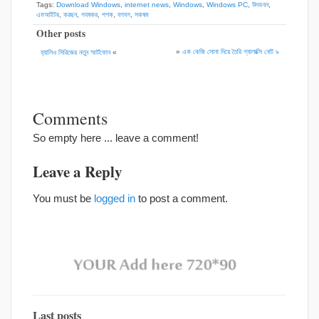
Tags:
Download Windows
,
internet news
,
Windows
,
Windows PC
,
উদভবন
,
এমআইটর
,
করছন
,
গবষকর
,
পশক
,
যগযগ
,
সকষম
Other posts
»
এক কেজি সোনা দিয়ে তৈরি গ্যালাক্সি নোট ৯
হ্যালিও সিরিজের নতুন স্মার্টফোন
«
Comments
So empty here ... leave a comment!
Leave a Reply
You must be
logged in
to post a comment.
Last posts