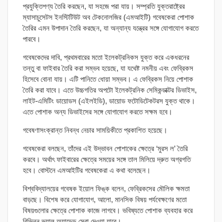
প্রযুক্তিপণ্য তৈরি করছেন, যা সহজে পরা যায়। সম্প্রতি যুক্তরাষ্ট্রের
ম্যাসাচুসেটস ইনস্টিটিউট অব টেকনোলজির (এমআইটি) গবেষকেরা পোশাক
তৈরির এমন উপাদান তৈরি করছেন, যা অন্যান্য যন্ত্রের সঙ্গে যোগাযোগ করতে
পারবে।
গবেষকেদের দাবি, প্রথমবারের মতো ইলেকট্রনিকস যুক্ত করে একধরনের
তন্তু বা ফাইবার তৈরি করা সম্ভব হয়েছে, যা যথেষ্ট নমনীয় এবং ফেব্রিকস
হিসেবে বোনা যায়। এটি পানিতে ধোয়া সম্ভব। এ ফেব্রিকস নিয়ে পোশাক
তৈরি করা যাবে। এতে উচ্চগতির অপটো ইলেকট্রনিক সেমিকন্ডাক্টর ডিভাইস,
লাইট-এমিটিং ডায়োডস (এইলইডি), ডায়োড ফটোডিটেকটরস যুক্ত থাকে।
এতে পোশাক অন্য ডিভাইসের সঙ্গে যোগাযোগ করতে সক্ষম হবে।
গবেষণাসংক্রান্ত নিবন্ধ নেচার সাময়িকীতে প্রকাশিত হয়েছে।
গবেষকেরা বলছেন, তাঁদের এই উদ্ভাবন পোশাকের ক্ষেত্রে ‘মুরস ল’ তৈরি
করবে। অর্থাৎ ফাইবারের ক্ষেত্রে সময়ের সঙ্গে তাল মিলিয়ে দ্রুত অগ্রগতি
হবে। বোস্টনে এমআইটির গবেষকেরা এ কথা বলেছেন।
বিশ্ববিদ্যালয়ের গবেষক ইয়োল ফিঙ্ক বলেন, ফেব্রিকসের মৌলিক ক্ষমতা
বাড়ছে। বিশেষ করে যোগাযোগ, আলো, মানসিক বিষয় পর্যবেক্ষণের মতো
বিষয়গুলোর ক্ষেত্রে পোশাক কাজে লাগবে। ভবিষ্যতে পোশাক ব্যবহার করে
বিভিন্ন ভ্যালু অ্যাডেড সেবা দেওয়া যাবে।