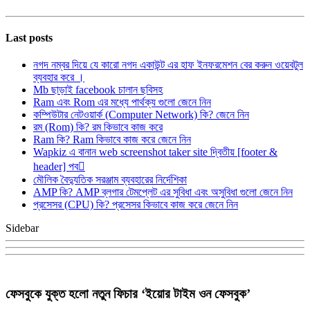
Last posts
নগদ নম্বর দিয়ে যে কারো নগদ একাউন্ট এর হাফ ইনফরমেশন বের করুন ওয়েবটুল
ব্যবহার করে ।
Mb ছাড়াই facebook চালান ছবিসহ
Ram এবং Rom এর মধ্যে পার্থক্য গুলো জেনে নিন
কম্পিউটার নেটওয়ার্ক (Computer Network) কি? জেনে নিন
রম (Rom) কি? রম কিভাবে কাজ করে
Ram কি? Ram কিভাবে কাজ করে জেনে নিন
Wapkiz এ বানান web screenshot taker site দ্বিতীয় [footer &
header] পব
মৌলিক বৈদ্যুতিক সরঞ্জাম ব্যবহারের নির্দেশিকা
AMP কি? AMP ব্লগার টেমপ্লেট এর সুবিধা এবং অসুবিধা গুলো জেনে নিন
প্রসেসর (CPU) কি? প্রসেসর কিভাবে কাজ করে জেনে নিন
Sidebar
ফেসবুকে যুক্ত হলো নতুন ফিচার ‘ইয়োর টাইম ওন ফেসবুক’