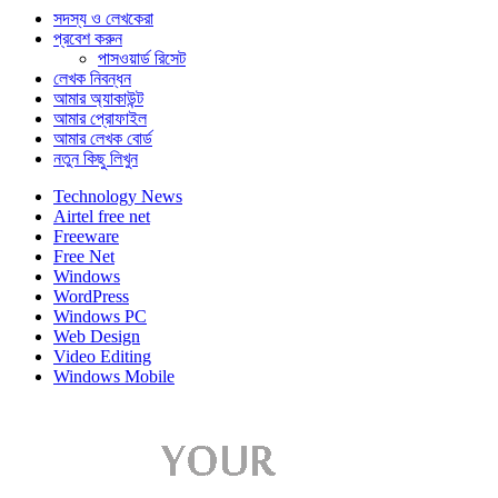
সদস্য ও লেখকেরা
প্রবেশ করুন
পাসওয়ার্ড রিসেট
লেখক নিবন্ধন
আমার অ্যাকাউন্ট
আমার প্রোফাইল
আমার লেখক বোর্ড
নতুন কিছু লিখুন
Technology News
Airtel free net
Freeware
Free Net
Windows
WordPress
Windows PC
Web Design
Video Editing
Windows Mobile