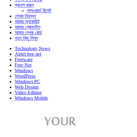
প্রবেশ করুন
পাসওয়ার্ড রিসেট
লেখক নিবন্ধন
আমার অ্যাকাউন্ট
আমার প্রোফাইল
আমার লেখক বোর্ড
নতুন কিছু লিখুন
Technology News
Airtel free net
Freeware
Free Net
Windows
WordPress
Windows PC
Web Design
Video Editing
Windows Mobile