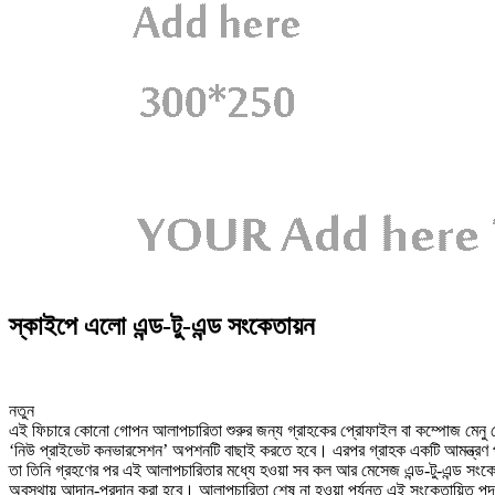
স্কাইপে এলো এন্ড-টু-এন্ড সংকেতায়ন
নতুন
এই ফিচারে কোনো গোপন আলাপচারিতা শুরুর জন্য গ্রাহকের প্রোফাইল বা কম্পোজ মেনু 
‘নিউ প্রাইভেট কনভারসেশন’ অপশনটি বাছাই করতে হবে। এরপর গ্রাহক একটি আমন্ত্রণ 
তা তিনি গ্রহণের পর এই আলাপচারিতার মধ্যে হওয়া সব কল আর মেসেজ এন্ড-টু-এন্ড সংক
অবস্থায় আদান-প্রদান করা হবে। আলাপচারিতা শেষ না হওয়া পর্যন্ত এই সংকেতায়িত পদ