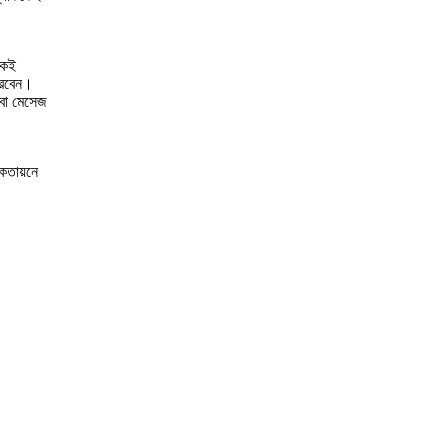
একই
ারবেন।
বা মেসেজ
কেতায়নে