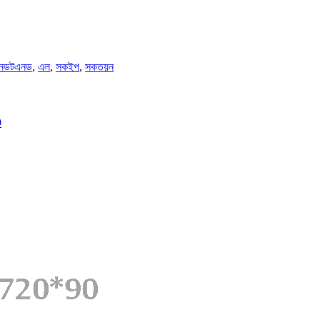
নডটএনড
,
এল
,
সকইপ
,
সকতয়ন
9