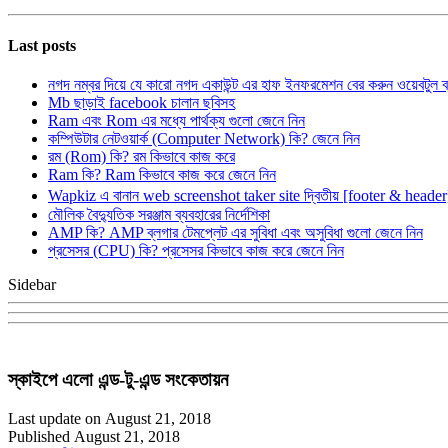
Last posts
নগদ নম্বর দিয়ে যে কারো নগদ একাউন্ট এর হাফ ইনফরমেশন বের করুন ওয়েবটুল 
Mb ছাড়াই facebook চালান ছবিসহ
Ram এবং Rom এর মধ্যে পার্থক্য গুলো জেনে নিন
কম্পিউটার নেটওয়ার্ক (Computer Network) কি? জেনে নিন
রম (Rom) কি? রম কিভাবে কাজ করে
Ram কি? Ram কিভাবে কাজ করে জেনে নিন
Wapkiz এ বানান web screenshot taker site দ্বিতীয় [footer & heade
মৌলিক বৈদ্যুতিক সরঞ্জাম ব্যবহারের নির্দেশিকা
AMP কি? AMP ব্লগার টেমপ্লেট এর সুবিধা এবং অসুবিধা গুলো জেনে নিন
প্রসেসর (CPU) কি? প্রসেসর কিভাবে কাজ করে জেনে নিন
Sidebar
স্কাইপে এলো এন্ড-টু-এন্ড সংকেতায়ন
Last update on August 21, 2018
Published August 21, 2018