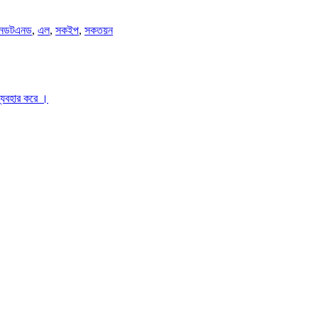
নডটএনড
,
এল
,
সকইপ
,
সকতয়ন
ব্যবহার করে ।