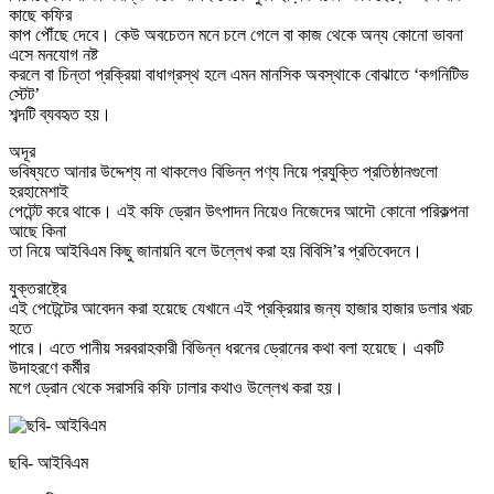
কাছে কফির
কাপ পৌঁছে দেবে। কেউ অবচেতন মনে চলে গেলে বা কাজ থেকে অন্য কোনো ভাবনা
এসে মনযোগ নষ্ট
করলে বা চিন্তা প্রক্রিয়া বাধাগ্রস্থ হলে এমন মানসিক অবস্থাকে বোঝাতে ‘কগনিটিভ
স্টেট’
শব্দটি ব্যবহৃত হয়।
অদূর
ভবিষ্যতে আনার উদ্দেশ্য না থাকলেও বিভিন্ন পণ্য নিয়ে প্রযুক্তি প্রতিষ্ঠানগুলো
হরহামেশাই
পেটেন্ট করে থাকে। এই কফি ড্রোন উৎপাদন নিয়েও নিজেদের আদৌ কোনো পরিকল্পনা
আছে কিনা
তা নিয়ে আইবিএম কিছু জানায়নি বলে উল্লেখ করা হয় বিবিসি’র প্রতিবেদনে।
যুক্তরাষ্ট্রে
এই পেটেন্টের আবেদন করা হয়েছে যেখানে এই প্রক্রিয়ার জন্য হাজার হাজার ডলার খরচ
হতে
পারে। এতে পানীয় সরবরাহকারী বিভিন্ন ধরনের ড্রোনের কথা বলা হয়েছে। একটি
উদাহরণে কর্মীর
মগে ড্রোন থেকে সরাসরি কফি ঢালার কথাও উল্লেখ করা হয়।
ছবি- আইবিএম