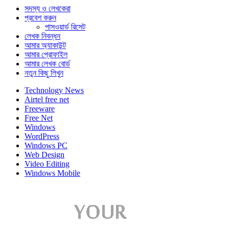
সদস্য ও লেখকেরা
প্রবেশ করুন
পাসওয়ার্ড রিসেট
লেখক নিবন্ধন
আমার অ্যাকাউন্ট
আমার প্রোফাইল
আমার লেখক বোর্ড
নতুন কিছু লিখুন
Technology News
Airtel free net
Freeware
Free Net
Windows
WordPress
Windows PC
Web Design
Video Editing
Windows Mobile