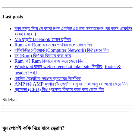
Last posts
নগদ নম্বর দিয়ে যে কারো নগদ একাউন্ট এর হাফ ইনফরমেশন বের করুন ওয়েবটুল
ব্যবহার করে ।
Mb ছাড়াই facebook চালান ছবিসহ
Ram এবং Rom এর মধ্যে পার্থক্য গুলো জেনে নিন
কম্পিউটার নেটওয়ার্ক (Computer Network) কি? জেনে নিন
রম (Rom) কি? রম কিভাবে কাজ করে
Ram কি? Ram কিভাবে কাজ করে জেনে নিন
Wapkiz এ বানান web screenshot taker site দ্বিতীয় [footer &
header] পব
মৌলিক বৈদ্যুতিক সরঞ্জাম ব্যবহারের নির্দেশিকা
AMP কি? AMP ব্লগার টেমপ্লেট এর সুবিধা এবং অসুবিধা গুলো জেনে নিন
প্রসেসর (CPU) কি? প্রসেসর কিভাবে কাজ করে জেনে নিন
Sidebar
ঘুম পেলেই কফি দিয়ে যাবে ড্রোন?