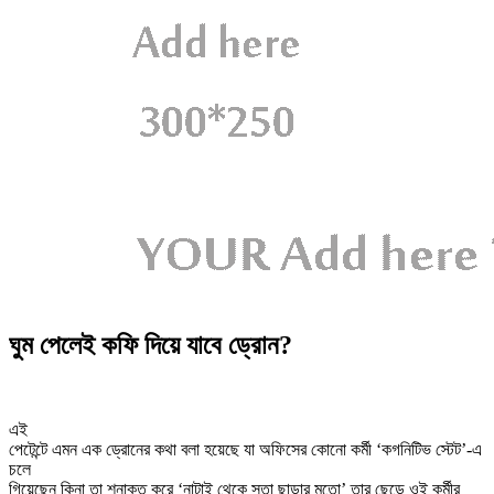
ঘুম পেলেই কফি দিয়ে যাবে ড্রোন?
এই
পেটেন্টে এমন এক ড্রোনের কথা বলা হয়েছে যা অফিসের কোনো কর্মী ‘কগনিটিভ স্টেট’-এ
চলে
গিয়েছেন কিনা তা শনাক্ত করে ‘নাটাই থেকে সুতা ছাড়ার মতো’ তার ছেড়ে ওই কর্মীর