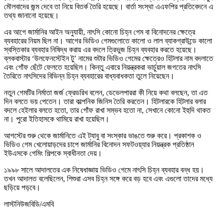
মৌলবাদের জন্ম দেবে তা নিয়ে বিতর্ক তৈরি হয়েছে। বার্তা সংস্থা এএফপির প্রতিবেদনে এ
তথ্য জানানো হয়েছে।
এর আগে জার্মানির আইন অনুযায়ী, নাৎসি কোনো চিহ্ন গেম বা বিনোদনের ক্ষেত্রে
ব্যবহারের নিয়ম ছিল না। আগের ভিডিও গেমগুলোতে কালো ও লাল ব্যাকগ্রাউন্ডে কালো
স্বস্তিকার ব্যবহার নিষিদ্ধ করায় এর বদলে ত্রিভুজ চিহ্ন ব্যবহার করতে হয়েছে।
ব্লকবাস্টার ‘উলফেনস্টেইন টু’ নামের শুটার ভিডিও গেমের ক্ষেত্রেও হিটলার নাম বদলাতে
এবং গোঁফ ছেঁটে ফেলতে হয়েছিল। কিন্তু এবারে নিয়ন্ত্রকরা ভার্চুয়াল জগতের নাৎসি
তৈরিতে নাৎসিদের বিভিন্ন চিহ্ন ব্যবহারের বাধ্যবাধকতা তুলে নিয়েছেন।
নতুন গেমটির নির্মাতা জর্জ ফ্রেডরিখ বলেন, ডেভেলপাররা কী নিয়ে কথা বলছেন, তা এত
দিন বলতে ভয় পেতেন। তারা কাল্পনিক জিনিস তৈরি করতেন। হিটলারকে হিটলার বলার
বদলে হেইলার বলতে হতো, তার গোঁফ রাখা সম্ভব হতো না, সেখানে কোনো ইহুদি থাকত
না। পুরো ইতিহাসকে থামিয়ে রাখা হয়েছিল।
আগস্টের শুরু থেকে জার্মানিতে এই ট্যাবু বা সংস্কার ভাঙতে শুরু করে। প্রকাশক ও
ভিডিও গেম খেলোয়াড়দের চাপে জার্মানির বিনোদন সফটওয়্যার নিয়ন্ত্রক প্রতিষ্ঠান
ইউএসকে গেমিং শিল্পকে স্বাধীনতা দেয়।
১৯৯৮ সালে আদালতের এক নিষেধাজ্ঞায় ভিডিও গেমে নাৎসি চিহ্ন ব্যবহার বন্ধ হয়।
তখন আদালত বলেছিলেন, শিশুরা এসব চিহ্ন সঙ্গে করে বড় হবে এবং এগুলো তাদের মধ্যে
ছড়িয়ে পড়বে।
লাস্টনিউজবিডি/এমবি