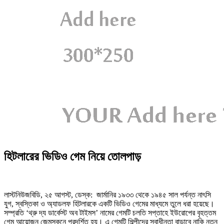
হিটলারের ভিডিও গেম নিয়ে তোলপাড়
লাস্টনিউজবিডি, ২৫ আগস্ট, ডেস্ক: জার্মানির ১৯৩৩ থেকে ১৯৪৫ সাল পর্যন্ত নাৎসি
যুগ, স্বস্তিকা ও অ্যাডলফ হিটলারকে একটি ভিডিও গেমের মাধ্যমে তুলে ধরা হয়েছে।
সম্প্রতি ‘থ্রু দ্য ডার্কেস্ট অব টাইমস’ নামের গেমটি চলতি সপ্তাহে ইউরোপের বৃহত্তম
গেম আয়োজন জেমসকনে প্রদর্শিত হয়। এ গেমটি শিল্পীদের স্বাধীনতা বাড়াবে নাকি নতুন