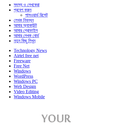
সদস্য ও লেখকেরা
প্রবেশ করুন
পাসওয়ার্ড রিসেট
লেখক নিবন্ধন
আমার অ্যাকাউন্ট
আমার প্রোফাইল
আমার লেখক বোর্ড
নতুন কিছু লিখুন
Technology News
Airtel free net
Freeware
Free Net
Windows
WordPress
Windows PC
Web Design
Video Editing
Windows Mobile