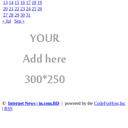
13
14
15
16
17
18
19
20
21
22
23
24
25
26
27
28
29
30
31
« Jul
Sep »
©
Internet News | in.com.BD
| powered by the
CodeForHost,Inc
|
RSS