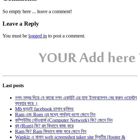
So empty here ... leave a comment!
Leave a Reply
You must be
logged in
to post a comment.
Last posts
নগদ নম্বর দিয়ে যে কারো নগদ একাউন্ট এর হাফ ইনফরমেশন বের করুন ওয়েবটুল
ব্যবহার করে ।
Mb ছাড়াই facebook চালান ছবিসহ
Ram এবং Rom এর মধ্যে পার্থক্য গুলো জেনে নিন
কম্পিউটার নেটওয়ার্ক (Computer Network) কি? জেনে নিন
রম (Rom) কি? রম কিভাবে কাজ করে
Ram কি? Ram কিভাবে কাজ করে জেনে নিন
Wapkiz এ বানান web screenshot taker site দ্বিতীয় [footer &