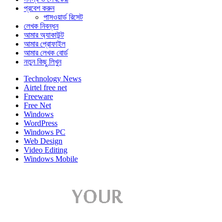
প্রবেশ করুন
পাসওয়ার্ড রিসেট
লেখক নিবন্ধন
আমার অ্যাকাউন্ট
আমার প্রোফাইল
আমার লেখক বোর্ড
নতুন কিছু লিখুন
Technology News
Airtel free net
Freeware
Free Net
Windows
WordPress
Windows PC
Web Design
Video Editing
Windows Mobile