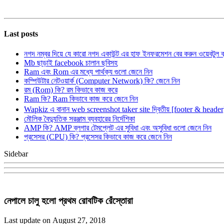
Last posts
নগদ নম্বর দিয়ে যে কারো নগদ একাউন্ট এর হাফ ইনফরমেশন বের করুন ওয়েবটুল 
Mb ছাড়াই facebook চালান ছবিসহ
Ram এবং Rom এর মধ্যে পার্থক্য গুলো জেনে নিন
কম্পিউটার নেটওয়ার্ক (Computer Network) কি? জেনে নিন
রম (Rom) কি? রম কিভাবে কাজ করে
Ram কি? Ram কিভাবে কাজ করে জেনে নিন
Wapkiz এ বানান web screenshot taker site দ্বিতীয় [footer & heade
মৌলিক বৈদ্যুতিক সরঞ্জাম ব্যবহারের নির্দেশিকা
AMP কি? AMP ব্লগার টেমপ্লেট এর সুবিধা এবং অসুবিধা গুলো জেনে নিন
প্রসেসর (CPU) কি? প্রসেসর কিভাবে কাজ করে জেনে নিন
Sidebar
নেপালে চালু হলো প্রথম রোবটিক রেঁস্তোরা
Last update on August 27, 2018