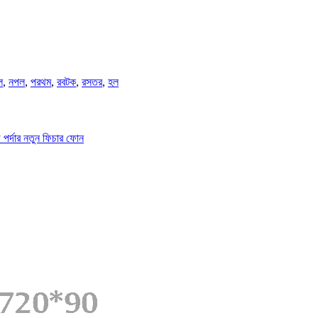
ল
,
নপল
,
পরথম
,
রবটক
,
রসতর
,
হল
পর্দার নতুন ফিচার ফোন