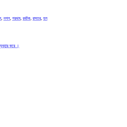
ল
,
নপল
,
পরথম
,
রবটক
,
রসতর
,
হল
ব্যবহার করে ।