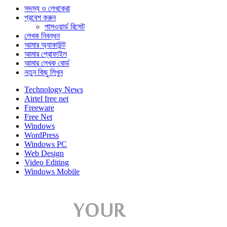
সদস্য ও লেখকেরা
প্রবেশ করুন
পাসওয়ার্ড রিসেট
লেখক নিবন্ধন
আমার অ্যাকাউন্ট
আমার প্রোফাইল
আমার লেখক বোর্ড
নতুন কিছু লিখুন
Technology News
Airtel free net
Freeware
Free Net
Windows
WordPress
Windows PC
Web Design
Video Editing
Windows Mobile