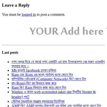
Leave a Reply
You must be
logged in
to post a comment.
Last posts
নগদ নম্বর দিয়ে যে কারো নগদ একাউন্ট এর হাফ ইনফরমেশন বের করুন ওয়েবটুল
ব্যবহার করে ।
Mb ছাড়াই facebook চালান ছবিসহ
Ram এবং Rom এর মধ্যে পার্থক্য গুলো জেনে নিন
কম্পিউটার নেটওয়ার্ক (Computer Network) কি? জেনে নিন
রম (Rom) কি? রম কিভাবে কাজ করে
Ram কি? Ram কিভাবে কাজ করে জেনে নিন
Wapkiz এ বানান web screenshot taker site দ্বিতীয় [footer &
header] পব
মৌলিক বৈদ্যুতিক সরঞ্জাম ব্যবহারের নির্দেশিকা
AMP কি? AMP ব্লগার টেমপ্লেট এর সুবিধা এবং অসুবিধা গুলো জেনে নিন