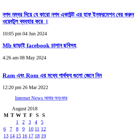
নগদ নম্বর দিয়ে যে কারো নগদ একাউন্ট এর হাফ ইনফরমেশন বের করুন
ওয়েবটুল ব্যবহার করে ।
10:05 pm
04 Jun 2024
Mb ছাড়াই facebook চালান ছবিসহ
4:26 am
08 May 2024
Ram এবং Rom এর মধ্যে পার্থক্য গুলো জেনে নিন
12:20 pm
26 Mar 2022
Internet News আমার অহংকার
August 2018
M
T
W
T
F
S
S
1
2
3
4
5
6
7
8
9
10
11
12
13
14
15
16
17
18
19