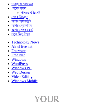
সদস্য ও লেখকেরা
প্রবেশ করুন
পাসওয়ার্ড রিসেট
লেখক নিবন্ধন
আমার অ্যাকাউন্ট
আমার প্রোফাইল
আমার লেখক বোর্ড
নতুন কিছু লিখুন
Technology News
Airtel free net
Freeware
Free Net
Windows
WordPress
Windows PC
Web Design
Video Editing
Windows Mobile