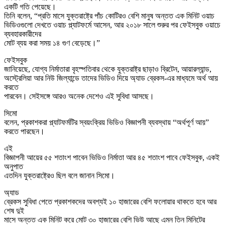
একটি গতি পেয়েছে।
তিনি বলেন, “প্রতি মাসে যুক্তরাষ্ট্রে পাঁচ কোটিরও বেশি মানুষ অন্তত এক মিনিট ওয়াচ
ভিডিওগুলো দেখতে ওয়াচ প্ল্যাটফর্মে আসেন, আর ২০১৮ সালে শুরুর পর ফেইসবুক ওয়াচে
ব্যবহারকারীদের
মোট ব্যয় করা সময় ১৪ গুণ বেড়েছে।”
ফেইসবুক
জানিয়েছে, যোগ্য নির্মাতারা বৃহস্পতিবার থেকে যুক্তরাষ্ট্র ছাড়াও ব্রিটেন, আয়ারল্যান্ড,
অস্ট্রেলিয়া আর নিউ জিল্যান্ডে তাদের ভিডিও দিয়ে অ্যাড ব্রেকস-এর মাধ্যমে অর্থ আয়
করতে
পারবেন। সেইসঙ্গে আরও অনেক দেশেও এই সুবিধা আসছে।
সিমো
বলেন, প্রকাশকরা প্ল্যাটফর্মটির স্বয়ংক্রিয় ভিডিও বিজ্ঞাপনী ব্যবস্থায় “অর্থপূর্ণ আয়”
করতে পারছেন।
এই
বিজ্ঞাপনী আয়ের ৫৫ শতাংশ পাবেন ভিডিও নির্মাতা আর ৪৫ শতাংশ পাবে ফেইসবুক, একই
অনুপাত
এতদিন যুক্তরাষ্ট্রেও ছিল বলে জানান সিমো।
অ্যাড
ব্রেকস সুবিধা পেতে প্রকাশকদের অবশ্যই ১০ হাজারের বেশি ফলোয়ার থাকতে হবে আর
শেষ দুই
মাসে অন্তত এক মিনিট করে মোট ৩০ হাজারের বেশি ভিউ আছে এমন তিন মিনিটের