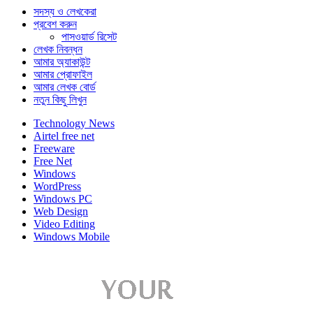
সদস্য ও লেখকেরা
প্রবেশ করুন
পাসওয়ার্ড রিসেট
লেখক নিবন্ধন
আমার অ্যাকাউন্ট
আমার প্রোফাইল
আমার লেখক বোর্ড
নতুন কিছু লিখুন
Technology News
Airtel free net
Freeware
Free Net
Windows
WordPress
Windows PC
Web Design
Video Editing
Windows Mobile