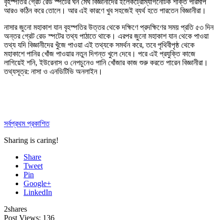
বৃহস্পতির গ্রেট রেড স্পটের ঘন মেঘ বিজ্ঞানীদের ইলেকট্রোম্যাগনেটিক শক্তি পরিমাপ
আরও কঠিন করে তোলে। আর এই কারণে খুব সহজেই ব্যর্থ হতে পারতেন বিজ্ঞানীরা।
নাসার জুনো মহাকাশ যান বৃহস্পতির উত্তর থেকে দক্ষিণে প্রদক্ষিণের সময় প্রতি ৫৩ দিন
অন্তর গ্রেট রেড স্পটের তথ্য পাঠাতে থাকে। এরপর জুনো মহাকাশ যান থেকে পাওয়া
তথ্য যদি বিজ্ঞানীদের খুঁজে পাওয়া এই তথ্যকে সমর্থন করে, তবে পৃথিবীপৃষ্ঠ থেকে
মহাকাশে পানির খোঁজ পাওয়ার নতুন দিগন্ত খুলে দেবে। পরে এই প্রযুক্তি কাজে
লাগিয়েই শনি, ইউরেনাস ও নেপচুনেও পানি খোঁজার কাজ শুরু করতে পারেন বিজ্ঞানীরা।
তথ্যসূত্র: নাসা ও এনডিটিভি অনলাইন।
সর্বপ্রথম প্রকাশিত
Sharing is caring!
Share
Tweet
Pin
Google+
LinkedIn
2
shares
Post Views:
136