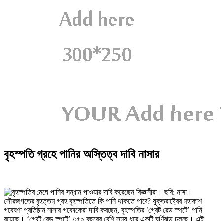
বৃহস্পতি গ্রহে পানির অস্তিত্ব দাবি নাসার
সৌরজগতের বৃহত্তম গ্রহ বৃহস্পতিতে কি পানি থাকতে পারে? যুক্তরাষ্ট্রের মহাকাশ
গবেষণা প্রতিষ্ঠান নাসার গবেষকেরা দাবি করছেন, বৃহস্পতির ‘গ্রেট রেড স্পটে’ পানি
রয়েছে। ‘গ্রেট রেড স্পটে’ ৩৫০ বছরের বেশি সময় ধরে একটি ঘূর্ণিঝড় চলছে। এই