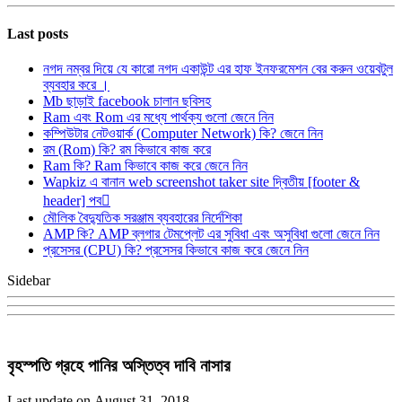
Last posts
নগদ নম্বর দিয়ে যে কারো নগদ একাউন্ট এর হাফ ইনফরমেশন বের করুন ওয়েবটুল
ব্যবহার করে ।
Mb ছাড়াই facebook চালান ছবিসহ
Ram এবং Rom এর মধ্যে পার্থক্য গুলো জেনে নিন
কম্পিউটার নেটওয়ার্ক (Computer Network) কি? জেনে নিন
রম (Rom) কি? রম কিভাবে কাজ করে
Ram কি? Ram কিভাবে কাজ করে জেনে নিন
Wapkiz এ বানান web screenshot taker site দ্বিতীয় [footer &
header] পব
মৌলিক বৈদ্যুতিক সরঞ্জাম ব্যবহারের নির্দেশিকা
AMP কি? AMP ব্লগার টেমপ্লেট এর সুবিধা এবং অসুবিধা গুলো জেনে নিন
প্রসেসর (CPU) কি? প্রসেসর কিভাবে কাজ করে জেনে নিন
Sidebar
বৃহস্পতি গ্রহে পানির অস্তিত্ব দাবি নাসার
Last update on August 31, 2018