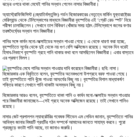
ঝড়ের ওপরে থাকা মেঘেই পানির সন্ধান পেলেন নাসার বিজ্ঞানীরা।
অ্যাস্ট্রোফিজিসিস্ট (জ্যোতির্বস্তুবিদ) গর্ডন বিজোরকারের নেতৃত্বে মার্কিন যুক্তরাষ্ট্রের
মেরিল্যান্ড থেকে টেলিস্কোপের মাধ্যমে বিজ্ঞানীরা বৃহস্পতির এই ‘গ্রেট রেড স্পট’ নিয়ে
পরীক্ষা চালাচ্ছিলেন। সেখানে তাপ বিকিরণ খোঁজার সময় হঠাৎ টেলিস্কোপে জলের কণার
তরঙ্গদৈর্ঘ্যের সন্ধান পান বিজ্ঞানীরা।
পানির সঙ্গে কার্বন মনো-অক্সাইডের সন্ধান পাওয়া গেছে। এ থেকে ধারণা করা হচ্ছে,
বৃহস্পতিতে সূর্যের থেকে দুই থেকে নয় গুণ বেশি অক্সিজেন রয়েছে। অনেক দিন ধরেই
হিসাব-নিকাশে বৃহস্পতি গ্রহে পানি থাকার কথা বলে আসছিলেন বিজ্ঞানীরা। এবার বাস্তবে
এর প্রমাণ মিলল।
বিজোরকার এক বিবৃতিতে বলেন, বৃহস্পতির অনেকগুলো উপগ্রহে বরফ পাওয়া গেছে।
তাই বৃহস্পতিতে পানি খুঁজে পাওয়া আশ্চর্যের কিছু নয়। বৃহস্পতির বিশাল মাধ্যাকর্ষণ
শক্তির কারণে সেখানে পানি থাকাটা অসম্ভব কিছু নয়।
বিজোরকার আরও বলেন, বৃহস্পতিতে থাকা পানি ও কার্বন মনো-অক্সাইড সন্ধান পাওয়ার
পরে বিজ্ঞানীরা জানাচ্ছেন—সেই গ্রহে অনেক অক্সিজেন রয়েছে। তাই সেখানে পানিও
রয়েছে।
নাসার জেট প্রপালশন ল্যাবরেটরির গবেষক স্টিভেন এম লেভিন জানান, বৃহস্পতিতে পানির
আধিক্য জানার বিষয়টি গ্রহটির গঠন সম্পর্কে আমাদের জানতে সাহায্য করবে। পুরো
গ্রহজুড়ে কতটা পানি আছে, তা জানাও জরুরি।