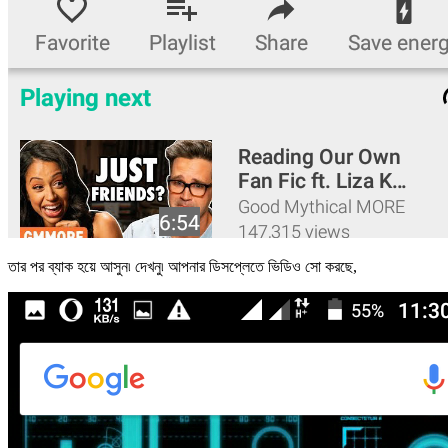
তার পর ব্যাক হয়ে আসুন৷ দেখনু৷ আপনার ডিসপ্লেতে ভিডিও সো করছে,