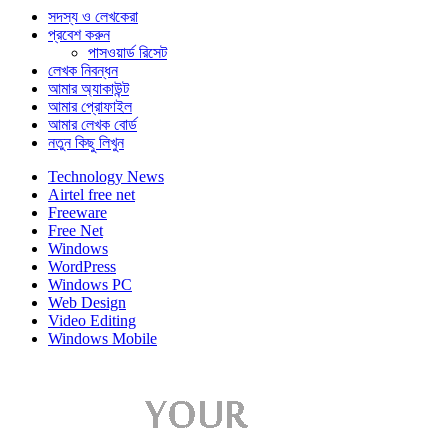
সদস্য ও লেখকেরা
প্রবেশ করুন
পাসওয়ার্ড রিসেট
লেখক নিবন্ধন
আমার অ্যাকাউন্ট
আমার প্রোফাইল
আমার লেখক বোর্ড
নতুন কিছু লিখুন
Technology News
Airtel free net
Freeware
Free Net
Windows
WordPress
Windows PC
Web Design
Video Editing
Windows Mobile