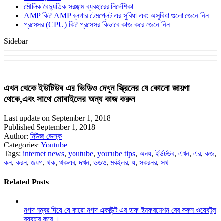
মৌলিক বৈদ্যুতিক সরঞ্জাম ব্যবহারের নির্দেশিকা
AMP কি? AMP ব্লগার টেমপ্লেট এর সুবিধা এবং অসুবিধা গুলো জেনে নিন
প্রসেসর (CPU) কি? প্রসেসর কিভাবে কাজ করে জেনে নিন
Sidebar
এখন থেকে ইউটিউব এর ভিডিও দেখুন স্ক্রিনের যে কোনো জায়গা
থেকে,এবং সাথে মোবাইলের অন্য কাজ করুন
Last update on September 1, 2018
Published September 1, 2018
Author:
নিউজ ডেস্ক
Categories:
Youtube
Tags:
internet news
,
youtube
,
youtube tips
,
অনয
,
ইউটউব
,
এখন
,
এর
,
কজ
,
কন
,
করন
,
জয়গ
,
থক
,
থকএব
,
দখন
,
ভডও
,
মবইলর
,
য
,
সকরনর
,
সথ
Related Posts
নগদ নম্বর দিয়ে যে কারো নগদ একাউন্ট এর হাফ ইনফরমেশন বের করুন ওয়েবটুল
ব্যবহার করে ।