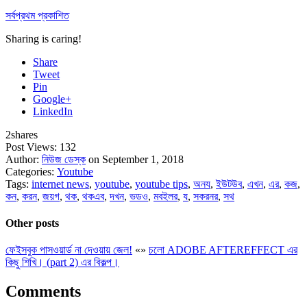
সর্বপ্রথম প্রকাশিত
Sharing is caring!
Share
Tweet
Pin
Google+
LinkedIn
2
shares
Post Views:
132
Author:
নিউজ ডেস্ক
on September 1, 2018
Categories:
Youtube
Tags:
internet news
,
youtube
,
youtube tips
,
অনয
,
ইউটউব
,
এখন
,
এর
,
কজ
,
কন
,
করন
,
জয়গ
,
থক
,
থকএব
,
দখন
,
ভডও
,
মবইলর
,
য
,
সকরনর
,
সথ
Other posts
ফেইসবুক পাসওয়ার্ড না দেওয়ায় জেল!
«
»
চলো ADOBE AFTEREFFECT এর
কিছু শিখি। (part 2) এর বিকল্প।
Comments