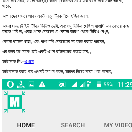
আসা করি সবাই, ভালো আছেন,৷ কারন ট্রিকবিডির সাথে যারা থাকে তারা সবাই ভালো,
থাকে,
আপনাদের সামনে আবার একটা নতুন ট্রিক নিয়ে হাজির হলাম,
আমরা সকলেই ইউ টিউবে ভিডিও দেখি, এবং শুধু ভিডিও দেখি পাসাপাসি আর কোনো কাজ
করতে পারি না, এবার থেকে মোবাইল যে কোনো জায়গা থেকে ভিডিও দেখুন,
কোনো ঝামেলা ছারা৷, এবং পাশাপাশি মোবাইলের সব কাজ করতে পারবেন,
এর জন্য আপনাকে ছোট একটি এপস ডাউনলোড করতে হবে, ,
ডাউলোড লিং=
এখানে
ডাউনলোড করার পরে এপসটি অপেন করুন, তারপর নিচের মতো পেজ আসবে,